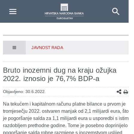
Skip to Main Content
JAVNOST RADA
Bruto inozemni dug na kraju ožujka
2022. iznosio je 76,7% BDP-a
Objavljeno: 30.6.2022.
Na tekućem i kapitalnom računu platne bilance u prvom je
tromjesečju 2022. ostvaren manjak od 2,1 milijardi eura, što
je pogoršanje salda za 1,1 milijardi eura u usporedbi s istim
razdobljem prethodne godine. Tome je posebno doprinijelo
pogoršanje salda robne razmjene s inozemstvom uslijed