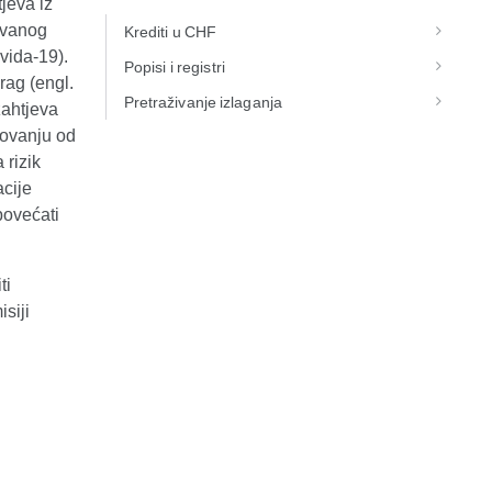
tjeva iz
jevanog
Krediti u CHF
vida-19).
Popisi i registri
rag (engl.
Pretraživanje izlaganja
zahtjeva
novanju od
rizik
acije
povećati
ti
siji