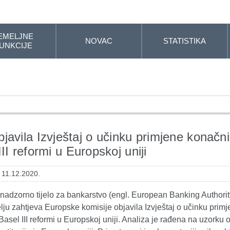
EMELJNE
NOVAC
STATISTIKA
UNKCIJE
javila Izvještaj o učinku primjene konačn
II reformi u Europskoj uniji
 11.12.2020.
nadzorno tijelo za bankarstvo (engl. European Banking Authori
lju zahtjeva Europske komisije objavila Izvještaj o učinku prim
asel III reformi u Europskoj uniji. Analiza je rađena na uzorku 