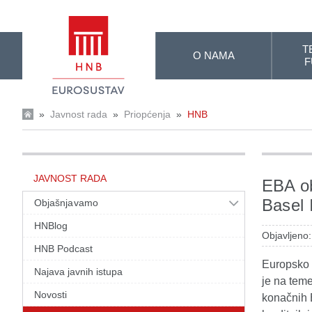
Skip to Main Content
T
O NAMA
F
»
Javnost rada
»
Priopćenja
»
HNB
JAVNOST RADA
EBA ob
Basel I
Objašnjavamo
HNBlog
Objavljeno:
HNB Podcast
Europsko 
Najava javnih istupa
je na teme
Novosti
konačnih B