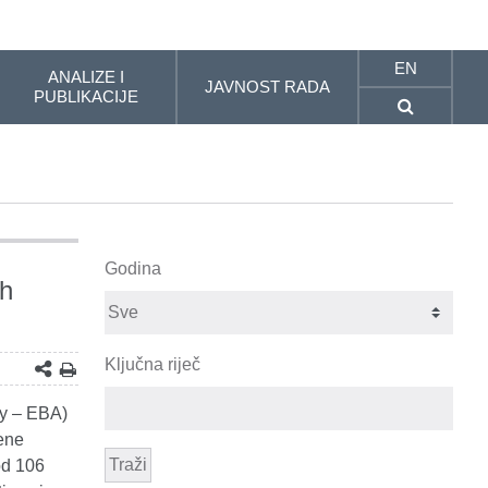
EN
ANALIZE I
JAVNOST RADA
PUBLIKACIJE
Godina
ih
Ključna riječ
ty – EBA)
jene
Traži
od 106