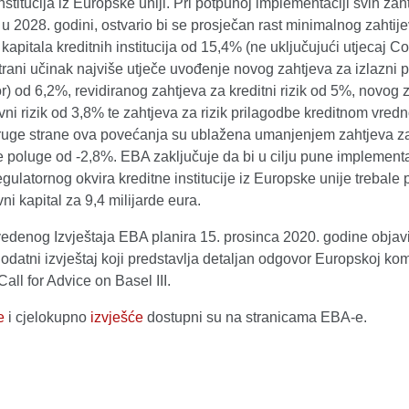
institucija iz Europske uniji. Pri potpunoj implementaciji svih zah
, u 2028. godini, ostvario bi se prosječan rast minimalnog zahti
apitala kreditnih institucija od 15,4% (ne uključujući utjecaj Co
ani učinak najviše utječe uvođenje novog zahtjeva za izlazni p
or) od 6,2%, revidiranog zahtjeva za kreditni rizik od 5%, novog 
vni rizik od 3,8% te zahtjeva za rizik prilagodbe kreditnom vred
ruge strane ova povećanja su ublažena umanjenjem zahtjeva za 
e poluge od -2,8%. EBA zaključuje da bi u cilju pune implement
regulatornog okvira kreditne institucije iz Europske unije trebale 
ni kapital za 9,4 milijarde eura.
edenog Izvještaja EBA planira 15. prosinca 2020. godine objavi
 dodatni izvještaj koji predstavlja detaljan odgovor Europskoj komi
all for Advice on Basel III.
e
i cjelokupno
izvješće
dostupni su na stranicama EBA-e.