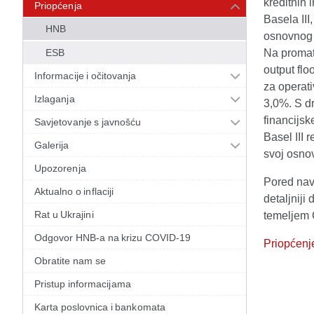
kreditnih 
Priopćenja
Basela III
HNB
osnovnog k
ESB
Na promatr
output flo
Informacije i očitovanja
za operati
Izlaganja
3,0%. S d
financijsk
Savjetovanje s javnošću
Basel III 
Galerija
svoj osnov
Upozorenja
Pored nav
Aktualno o inflaciji
detaljniji
Rat u Ukrajini
temeljem C
Odgovor HNB-a na krizu COVID-19
Priopćenj
Obratite nam se
Pristup informacijama
Karta poslovnica i bankomata