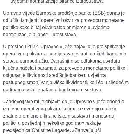
uvjetima normalizacije bilance Eurosustava.
Upravno vijeće Europske središnje banke (ESB) danas je
odlučilo izmijeniti operativni okvir za provedbu monetarne
politike kako bi taj okvir ostao primjeren u uvjetima
normalizacije bilance Eurosustava.
U prosincu 2022. Upravno vijeće najavilo je preispitivanje
operativnog okvira za usmjeravanje kratkoročnih kamatnih
stopa u europodručju. Današnjim se odlukama utvrđuju
ključna načela i parametri za provedbu monetarne politike i
osiguranje likvidnosti središnje banke u uvjetima
postupnog smanjivanja viška likvidnosti, koji će u sljedećim
godinama ostati znatan, u bankovnom sustavu.
»Zadovoljstvo mi je objaviti da je Upravno vijeće odobrilo
izmjene operativnog okvira, kojima se uzimaju u obzir
znatne promjene u financijskom sustavu i monetarnoj
politici u posljednjih nekoliko godina,« rekla je
predsjednica Christine Lagarde. »Zahvaljujući