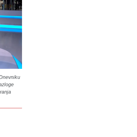
 Dnevniku
razloge
iranja