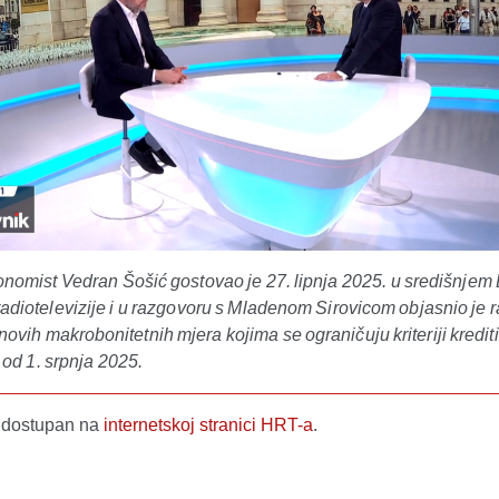
onomist Vedran Šošić gostovao je 27. lipnja 2025. u središnjem
adiotelevizije i u razgovoru s Mladenom Sirovicom objasnio je 
ovih makrobonitetnih mjera kojima se ograničuju kriteriji kredit
od 1. srpnja 2025.
e dostupan na
internetskoj stranici HRT-a
.