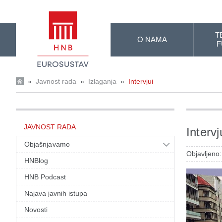
Skip to Main Content
T
O NAMA
F
»
Javnost rada
»
Izlaganja
»
Intervjui
JAVNOST RADA
Interv
Objašnjavamo
Objavljeno:
HNBlog
HNB Podcast
Najava javnih istupa
Novosti