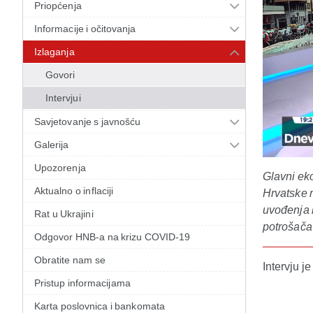
Priopćenja
Informacije i očitovanja
Izlaganja
Govori
Intervjui
Savjetovanje s javnošću
Galerija
Upozorenja
Glavni ek
Aktualno o inflaciji
Hrvatske r
uvođenja n
Rat u Ukrajini
potrošača 
Odgovor HNB-a na krizu COVID-19
Obratite nam se
Intervju j
Pristup informacijama
Karta poslovnica i bankomata