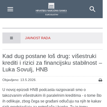
Skip to Main Content
JAVNOST RADA
Kad dug postane loš drug: višestruki
krediti i rizici za financijsku stabilnost –
Luka Sovulj, HNB
Objavljeno: 13.5.2026.
U novoj epizodi HNB podcasta razgovarali smo o
takozvanim višestrukim ili paralelnim kreditima - o tome što
ih odlikuje, zbog čega se građani odlučuju na njih te kakav
rizik predstavljaju za potrošače i banke. Tu je temu