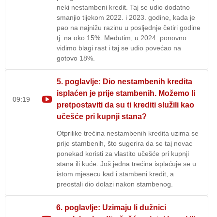
neki nestambeni kredit. Taj se udio dodatno
smanjio tijekom 2022. i 2023. godine, kada je
pao na najnižu razinu u posljednje četiri godine
tj. na oko 15%. Međutim, u 2024. ponovno
vidimo blagi rast i taj se udio povećao na
gotovo 18%.
5. poglavlje: Dio nestambenih kredita
isplaćen je prije stambenih. Možemo li
09:19
pretpostaviti da su ti krediti služili kao
učešće pri kupnji stana?
Otprilike trećina nestambenih kredita uzima se
prije stambenih, što sugerira da se taj novac
ponekad koristi za vlastito učešće pri kupnji
stana ili kuće. Još jedna trećina isplaćuje se u
istom mjesecu kad i stambeni kredit, a
preostali dio dolazi nakon stambenog.
6. poglavlje: Uzimaju li dužnici