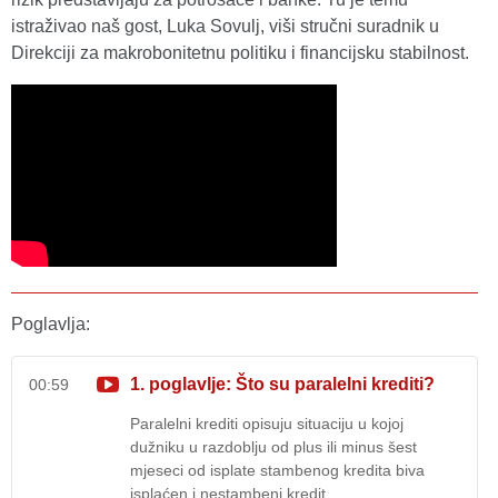
istraživao naš gost, Luka Sovulj, viši stručni suradnik u
Direkciji za makrobonitetnu politiku i financijsku stabilnost.
Poglavlja:
1. poglavlje: Što su paralelni krediti?
00:59
Paralelni krediti opisuju situaciju u kojoj
dužniku u razdoblju od plus ili minus šest
mjeseci od isplate stambenog kredita biva
isplaćen i nestambeni kredit.