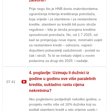
zatvoriti?
Prije nego što je HNB donio makrobonitetna
ograničenja kriterija kreditiranja potrošača,
koja vrijede i za stambene i za nestambene
kredite, stambeni su krediti bili puno strože
regulirani – bila je stroža procjena kreditne
sposobnosti potrošača. No, od 1.7.2025. od
kad se primjenjuju nove mjere, minimalni uvjeti
za nestambeni kredit – odnosno, najveći
dopušteni pokazatelji zaduženosti - postali su
čak i stroži. To bi se trebalo vidjeti u novim
podacima za drugi dio 2025. i nadalje.
4. poglavlje: Uzimaju li dužnici iz
godine u godinu sve više paralelnih
07:41
kredita, sukladno rastu cijena
nekretnina?
Ako pogledamo posljednjih nekoliko godina, u
prosjeku nešto više od 16% dužnika koji su
podigli stambeni kredit u isto vrijeme uzelo i