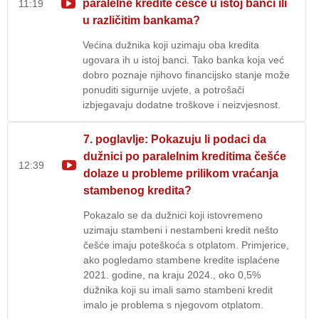
paralelne kredite češće u istoj banci ili
11:19
u različitim bankama?
Većina dužnika koji uzimaju oba kredita
ugovara ih u istoj banci. Tako banka koja već
dobro poznaje njihovo financijsko stanje može
ponuditi sigurnije uvjete, a potrošači
izbjegavaju dodatne troškove i neizvjesnost.
7. poglavlje: Pokazuju li podaci da
dužnici po paralelnim kreditima češće
12:39
dolaze u probleme prilikom vraćanja
stambenog kredita?
Pokazalo se da dužnici koji istovremeno
uzimaju stambeni i nestambeni kredit nešto
češće imaju poteškoća s otplatom. Primjerice,
ako pogledamo stambene kredite isplaćene
2021. godine, na kraju 2024., oko 0,5%
dužnika koji su imali samo stambeni kredit
imalo je problema s njegovom otplatom.