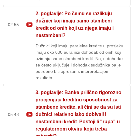
2. poglavlje: Po čemu se razlikuju
dužnici koji imaju samo stambeni
02:55
kredit od onih koji uz njega imaju i
nestambeni?
Dužnici koji imaju paralelne kredite u prosjeku
imaju oko 600 eura niži dohodak od onih koji
uzimaju samo stambeni kredit. No, u dohodak
se često uključuje i dohodak sudužnika pa je
potrebno biti oprezan s interpretacijom
rezultata.
3. poglavlje: Banke prilično rigorozno
procjenjuju kreditnu sposobnost za
stambene kredite, ali čini se da su isti
dužnici relativno lako dobivali i
05:48
nestambeni kredit. Postoji li "rupa" u
regulatornom okviru koju treba