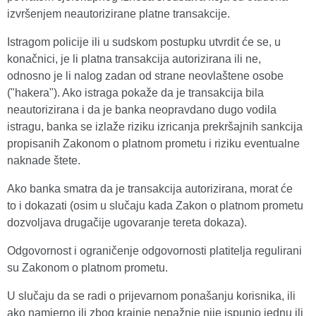
izvršenjem neautorizirane platne transakcije.
Istragom policije ili u sudskom postupku utvrdit će se, u
konačnici, je li platna transakcija autorizirana ili ne,
odnosno je li nalog zadan od strane neovlaštene osobe
("hakera"). Ako istraga pokaže da je transakcija bila
neautorizirana i da je banka neopravdano dugo vodila
istragu, banka se izlaže riziku izricanja prekršajnih sankcija
propisanih Zakonom o platnom prometu i riziku eventualne
naknade štete.
Ako banka smatra da je transakcija autorizirana, morat će
to i dokazati (osim u slučaju kada Zakon o platnom prometu
dozvoljava drugačije ugovaranje tereta dokaza).
Odgovornost i ograničenje odgovornosti platitelja regulirani
su Zakonom o platnom prometu.
U slučaju da se radi o prijevarnom ponašanju korisnika, ili
ako namjerno ili zbog krajnje nepažnje nije ispunio jednu ili