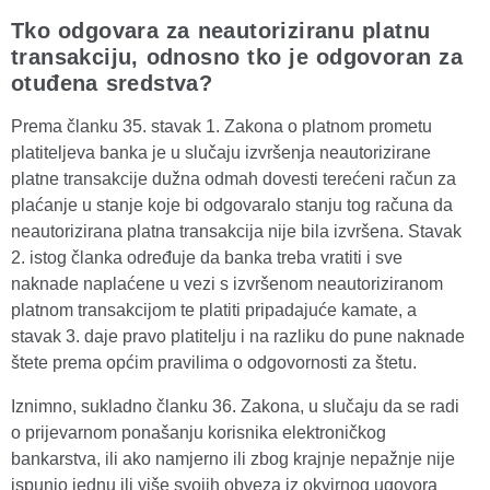
Tko odgovara za neautoriziranu platnu
transakciju, odnosno tko je odgovoran za
otuđena sredstva?
Prema članku 35. stavak 1. Zakona o platnom prometu
platiteljeva banka je u slučaju izvršenja neautorizirane
platne transakcije dužna odmah dovesti terećeni račun za
plaćanje u stanje koje bi odgovaralo stanju tog računa da
neautorizirana platna transakcija nije bila izvršena. Stavak
2. istog članka određuje da banka treba vratiti i sve
naknade naplaćene u vezi s izvršenom neautoriziranom
platnom transakcijom te platiti pripadajuće kamate, a
stavak 3. daje pravo platitelju i na razliku do pune naknade
štete prema općim pravilima o odgovornosti za štetu.
Iznimno, sukladno članku 36. Zakona, u slučaju da se radi
o prijevarnom ponašanju korisnika elektroničkog
bankarstva, ili ako namjerno ili zbog krajnje nepažnje nije
ispunio jednu ili više svojih obveza iz okvirnog ugovora