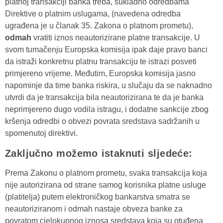
platnoj transakciji banka treba, sukladno odredbama
Direktive o platnim uslugama, (navedena odredba
ugrađena je u članak 35. Zakona o platnom prometu),
odmah
vratiti iznos neautorizirane platne transakcije. U
svom tumačenju Europska komisija ipak daje pravo banci
da istraži konkretnu platnu transakciju te istrazi posveti
primjereno vrijeme. Međutim, Europska komisija jasno
napominje da time banka riskira, u slučaju da se naknadno
utvrdi da je transakcija bila neautorizirana te da je banka
neprimjereno dugo vodila istragu, i dodatne sankcije zbog
kršenja odredbi o obvezi povrata sredstava sadržanih u
spomenutoj direktivi.
Zaključno možemo istaknuti sljedeće:
Prema Zakonu o platnom prometu, svaka transakcija koja
nije autorizirana od strane samog korisnika platne usluge
(platitelja) putem elektroničkog bankarstva smatra se
neautoriziranom i odmah nastaje obveza banke za
povratom cjelokupnog iznosa sredstava koja su otuđena