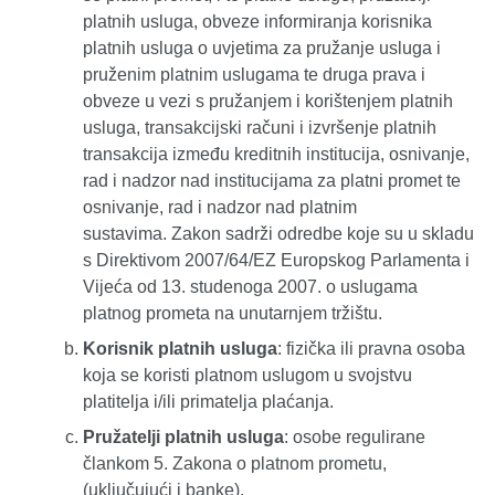
platnih usluga, obveze informiranja korisnika
platnih usluga o uvjetima za pružanje usluga i
pruženim platnim uslugama te druga prava i
obveze u vezi s pružanjem i korištenjem platnih
usluga, transakcijski računi i izvršenje platnih
transakcija između kreditnih institucija, osnivanje,
rad i nadzor nad institucijama za platni promet te
osnivanje, rad i nadzor nad platnim
sustavima. Zakon sadrži odredbe koje su u skladu
s Direktivom 2007/64/EZ Europskog Parlamenta i
Vijeća od 13. studenoga 2007. o uslugama
platnog prometa na unutarnjem tržištu.
Korisnik platnih usluga
: fizička ili pravna osoba
koja se koristi platnom uslugom u svojstvu
platitelja i/ili primatelja plaćanja.
Pružatelji platnih usluga
: osobe regulirane
člankom 5. Zakona o platnom prometu,
(uključujući i banke).