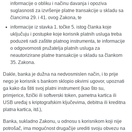
informacije o obliku i načinu davanja i opoziva
suglasnosti za izvršenje platne transakcije u skladu sa
člancima 29. i 41. ovog Zakona, te
informacije iz stavka 1. točke 5. istog članka koje
uključuju i postupke koje korisnik platnih usluga treba
poduzeti radi zaštite platnog instrumenta, te informacije
o odgovornosti pružatelja platnih usluga za
neautorizirane platne transakcije u skladu sa člankom
35. Zakona.
Dakle, banka je dužna na nedvosmislen način, i to prije
nego je korisnik s bankom sklopio okvirni ugovor, upoznati
ga kako da štiti svoj platni instrument (kao što su,
primjerice, fizički ili softverski token, pametna kartica ili
USB uređaj s kriptografskim ključevima, debitna ili kreditna
platna kartica, itd.),
Banka, sukladno Zakonu, u odnosu s korisnikom koji nije
potrošač, ima mogućnost drugačije urediti svoju obvezu na