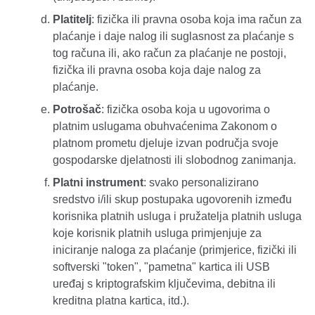
Platitelj
: fizička ili pravna osoba koja ima račun za
plaćanje i daje nalog ili suglasnost za plaćanje s
tog računa ili, ako račun za plaćanje ne postoji,
fizička ili pravna osoba koja daje nalog za
plaćanje.
Potrošač
: fizička osoba koja u ugovorima o
platnim uslugama obuhvaćenima Zakonom o
platnom prometu djeluje izvan područja svoje
gospodarske djelatnosti ili slobodnog zanimanja.
Platni instrument
: svako personalizirano
sredstvo i/ili skup postupaka ugovorenih između
korisnika platnih usluga i pružatelja platnih usluga
koje korisnik platnih usluga primjenjuje za
iniciranje naloga za plaćanje (primjerice, fizički ili
softverski "token", "pametna" kartica ili USB
uređaj s kriptografskim ključevima, debitna ili
kreditna platna kartica, itd.).