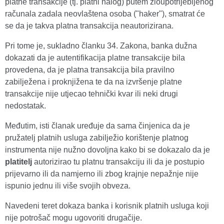
platne transakcije (tj. platni nalog) putem zloupotrijebljenog
računala zadala neovlaštena osoba ("haker"), smatrat će
se da je takva platna transakcija neautorizirana.
Pri tome je, sukladno članku 34. Zakona, banka dužna
dokazati da je autentifikacija platne transakcije bila
provedena, da je platna transakcija bila pravilno
zabilježena i proknjižena te da na izvršenje platne
transakcije nije utjecao tehnički kvar ili neki drugi
nedostatak.
Međutim, isti članak uređuje da sama činjenica da je
pružatelj platnih usluga zabilježio korištenje platnog
instrumenta nije nužno dovoljna kako bi se dokazalo da je
platitelj
autorizirao tu platnu transakciju ili da je postupio
prijevarno ili da namjerno ili zbog krajnje nepažnje nije
ispunio jednu ili više svojih obveza.
Navedeni teret dokaza banka i korisnik platnih usluga koji
nije potrošač mogu ugovoriti drugačije.