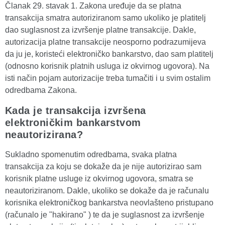
Članak 29. stavak 1. Zakona uređuje da se platna
transakcija smatra autoriziranom samo ukoliko je platitelj
dao suglasnost za izvršenje platne transakcije. Dakle,
autorizacija platne transakcije neosporno podrazumijeva
da ju je, koristeći elektroničko bankarstvo, dao sam platitelj
(odnosno korisnik platnih usluga iz okvirnog ugovora). Na
isti način pojam autorizacije treba tumačiti i u svim ostalim
odredbama Zakona.
Kada je transakcija izvršena
elektroničkim bankarstvom
neautorizirana?
Sukladno spomenutim odredbama, svaka platna
transakcija za koju se dokaže da je nije autorizirao sam
korisnik platne usluge iz okvirnog ugovora, smatra se
neautoriziranom. Dakle, ukoliko se dokaže da je računalu
korisnika elektroničkog bankarstva neovlašteno pristupano
(računalo je "hakirano" ) te da je suglasnost za izvršenje