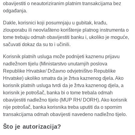
obavijestiti o neautoriziranim platnim transakcijama bez
odgađanja.
Dakle, korisnici koji posumnjaju u gubitak, krađu,
zlouporabu ili neovlašteno korištenje platnog instrumenta o
tome trebaju odmah obavijestiti banku i, ukoliko je moguće,
sačuvati dokaz da su to i učinili.
Korisnik platnih usluga može podnijeti kaznenu prijavu
nadležnom tijelu (Ministarstvo unutarnjih poslova
Republike Hrvatske/ Državno odvjetništvo Republike
Hrvatske) ukoliko smatra da je žrtva kaznenog djela. Ako
korisnik platnih usluga tvrdi da je žrtva kaznenog djela, a
korisnik je potrošač, banka bi o tome trebala odmah
obavijestiti nadležno tijelo (MUP RH/ DORH). Ako korisnik
nije potrošač, banka korisnika treba uputiti da o spornim
transakcijama odmah obavijesti navedeno nadležno tijelo.
Što je autorizacija?