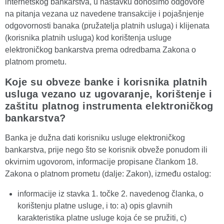
internetskog bankarstva, u nastavku donosimo odgovore
na pitanja vezana uz navedene transakcije i pojašnjenje
odgovornosti banaka (pružatelja platnih usluga) i klijenata
(korisnika platnih usluga) kod korištenja usluge
elektroničkog bankarstva prema odredbama Zakona o
platnom prometu.
Koje su obveze banke i korisnika platnih
usluga vezano uz ugovaranje, korištenje i
zaštitu platnog instrumenta elektroničkog
bankarstva?
Banka je dužna dati korisniku usluge elektroničkog
bankarstva, prije nego što se korisnik obveže ponudom ili
okvirnim ugovorom, informacije propisane člankom 18.
Zakona o platnom prometu (dalje: Zakon), između ostalog:
informacije iz stavka 1. točke 2. navedenog članka, o
korištenju platne usluge, i to: a) opis glavnih
karakteristika platne usluge koja će se pružiti, c)