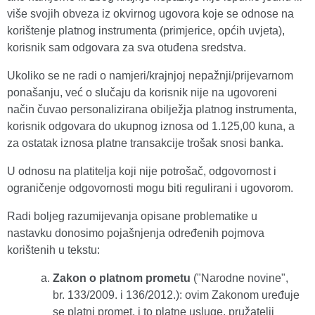
više svojih obveza iz okvirnog ugovora koje se odnose na
korištenje platnog instrumenta (primjerice, općih uvjeta),
korisnik sam odgovara za sva otuđena sredstva.
Ukoliko se ne radi o namjeri/krajnjoj nepažnji/prijevarnom
ponašanju, već o slučaju da korisnik nije na ugovoreni
način čuvao personalizirana obilježja platnog instrumenta,
korisnik odgovara do ukupnog iznosa od 1.125,00 kuna, a
za ostatak iznosa platne transakcije trošak snosi banka.
U odnosu na platitelja koji nije potrošač, odgovornost i
ograničenje odgovornosti mogu biti regulirani i ugovorom.
Radi boljeg razumijevanja opisane problematike u
nastavku donosimo pojašnjenja određenih pojmova
korištenih u tekstu:
Zakon o platnom prometu
("Narodne novine",
br. 133/2009. i 136/2012.): ovim Zakonom uređuje
se platni promet, i to platne usluge, pružatelji