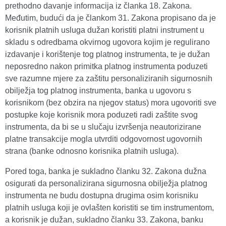
prethodno davanje informacija iz članka 18. Zakona.
Međutim, budući da je člankom 31. Zakona propisano da je
korisnik platnih usluga dužan koristiti platni instrument u
skladu s odredbama okvirnog ugovora kojim je regulirano
izdavanje i korištenje tog platnog instrumenta, te je dužan
neposredno nakon primitka platnog instrumenta poduzeti
sve razumne mjere za zaštitu personaliziranih sigurnosnih
obilježja tog platnog instrumenta, banka u ugovoru s
korisnikom (bez obzira na njegov status) mora ugovoriti sve
postupke koje korisnik mora poduzeti radi zaštite svog
instrumenta, da bi se u slučaju izvršenja neautorizirane
platne transakcije mogla utvrditi odgovornost ugovornih
strana (banke odnosno korisnika platnih usluga).
Pored toga, banka je sukladno članku 32. Zakona dužna
osigurati da personalizirana sigurnosna obilježja platnog
instrumenta ne budu dostupna drugima osim korisniku
platnih usluga koji je ovlašten koristiti se tim instrumentom,
a korisnik je dužan, sukladno članku 33. Zakona, banku