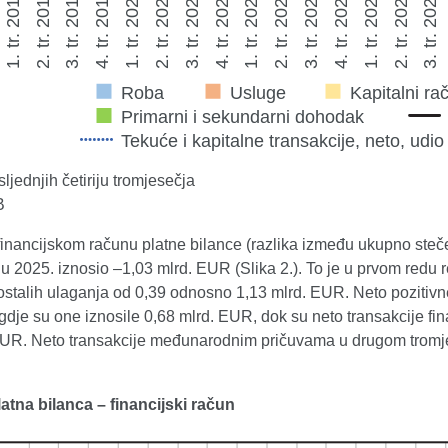
ljednjih četiriju tromjesečja
B
financijskom računu platne bilance (razlika između ukupno ste
u 2025. iznosio –1,03 mlrd. EUR (Slika 2.). To je u prvom redu re
 ostalih ulaganja od 0,39 odnosno 1,13 mlrd. EUR. Neto pozitivne
gdje su one iznosile 0,68 mlrd. EUR, dok su neto transakcije fi
EUR. Neto transakcije međunarodnim pričuvama u drugom tromjes
latna bilanca – financijski račun