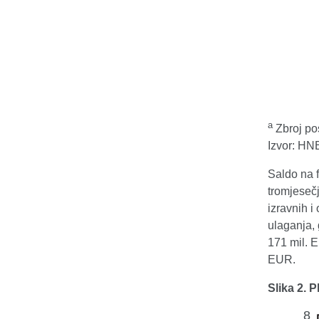
a
Zbroj pos
Izvor: HN
Saldo na 
tromjesečj
izravnih i
ulaganja, 
171 mil. 
EUR.
Slika 2. P