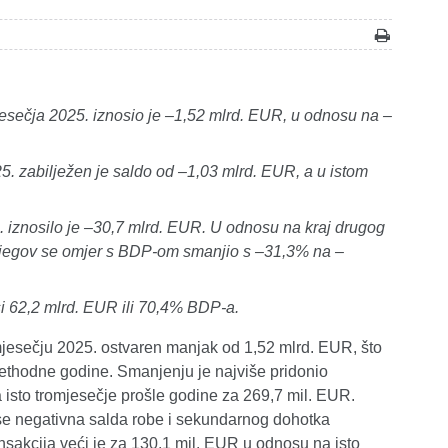
jesečja 2025. iznosio je –1,52 mlrd. EUR, u odnosu na –
5. zabilježen je saldo od –1,03 mlrd. EUR, a u istom
 iznosilo je –30,7 mlrd. EUR. U odnosu na kraj drugog
njegov se omjer s BDP-om smanjio s –31,3% na –
i 62,2 mlrd. EUR ili 70,4% BDP-a.
mjesečju 2025. ostvaren manjak od 1,52 mlrd. EUR, što
rethodne godine.
Smanjenju je najviše pridonio
 isto tromjesečje prošle godine za 269,7 mil. EUR.
se negativna salda robe i sekundarnog dohotka
ansakcija veći je za 130,1 mil. EUR u odnosu na isto