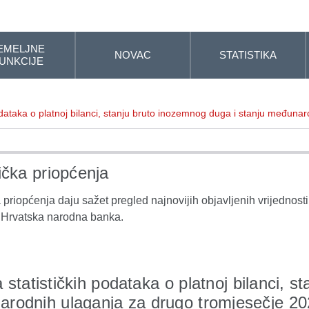
EMELJNE
NOVAC
STATISTIKA
UNKCIJE
odataka o platnoj bilanci, stanju bruto inozemnog duga i stanju međuna
tička priopćenja
a priopćenja daju sažet pregled najnovijih objavljenih vrijednosti 
e Hrvatska narodna banka.
 statističkih podataka o platnoj bilanci, s
rodnih ulaganja za drugo tromjesečje 20