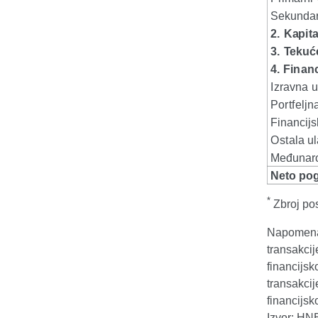
*
Zbroj pos
Napomena: 
transakci
financijsk
transakci
financijsk
Izvor: HN