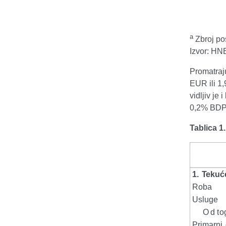
a
Zbroj pos
Izvor: HN
Promatraju
EUR ili 1
vidljiv je
0,2% BDP-a
Tablica 1