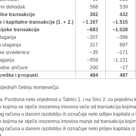
ljednjih četiriju tromjesečja
Pozitivna neto vrijednost u Tablici 1. i na Slici 2. za pojedi
je kojima se stječe inozemna imovina veće od transakcija koj
og računa u danom razdoblju ili označuje neto odljev kapitala u
je kojima se stječe inozemna imovina manje od transakcija ko
og računa u danom razdoblju ili označuje neto priljev kapitala i
B