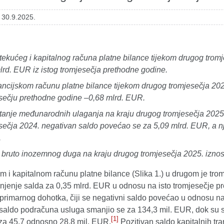
 30.9.2025.
tekućeg i kapitalnog računa platne bilance tijekom drugog trom
lrd. EUR iz istog tromjesečja prethodne godine.
ancijskom računu platne bilance tijekom drugog tromjesečja 202
sečju prethodne godine –0,68 mlrd. EUR.
tanje međunarodnih ulaganja na kraju drugog tromjesečja 2025.
sečja 2024. negativan saldo povećao se za 5,09 mlrd. EUR, a 
.
 bruto inozemnog duga na kraju drugog tromjesečja 2025. iznos
m i kapitalnom računu platne bilance (Slika 1.) u drugom je tro
njenje salda za 0,35 mlrd. EUR u odnosu na isto tromjesečje p
primarnog dohotka, čiji se negativni saldo povećao u odnosu na
 saldo podračuna usluga smanjio se za 134,3 mil. EUR, dok su 
[1]
za 45,7 odnosno 28,8 mil. EUR.
Pozitivan saldo kapitalnih tr