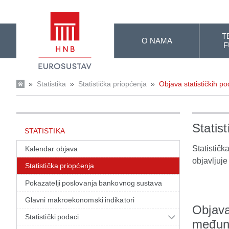
Skip to Main Content
T
O NAMA
F
»
Statistika
»
Statistička priopćenja
»
Objava statističkih p
Statis
STATISTIKA
Statističk
Kalendar objava
objavljuj
Statistička priopćenja
Pokazatelji poslovanja bankovnog sustava
Glavni makroekonomski indikatori
Objava
Statistički podaci
međuna