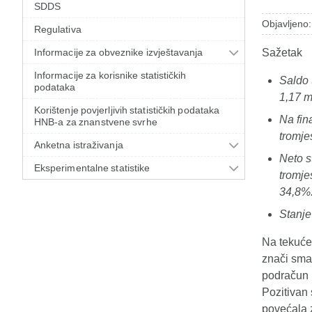
SDDS
Objavljeno:
Regulativa
Informacije za obveznike izvještavanja
Sažetak
Informacije za korisnike statističkih
Saldo 
podataka
1,17 m
Korištenje povjerljivih statističkih podataka
Na fin
HNB-a za znanstvene svrhe
tromje
Anketna istraživanja
Neto s
Eksperimentalne statistike
tromje
34,8%
Stanje
Na tekuće
znači sma
podračun 
Pozitivan
povećala 