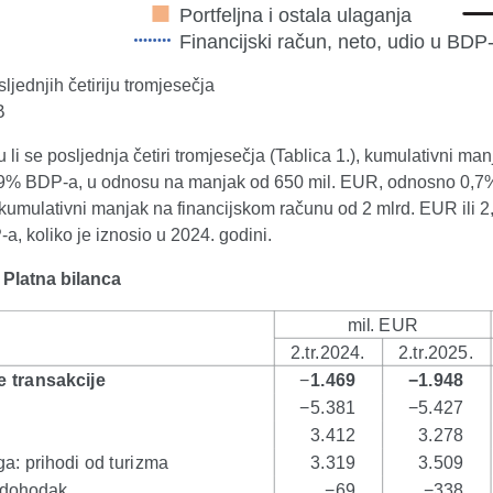
ljednjih četiriju tromjesečja
B
 li se posljednja četiri tromjesečja (Tablica 1.), kumulativni ma
,9% BDP-a, u odnosu na manjak od 650 mil. EUR, odnosno 0,7% B
 i kumulativni manjak na financijskom računu od 2 mlrd. EUR ili
, koliko je iznosio u 2024. godini.
. Platna bilanca