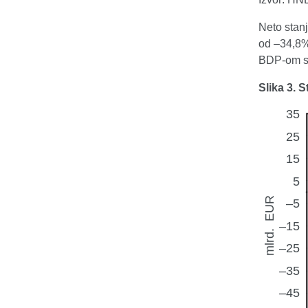
Neto stan
od –34,8%
BDP-om s
Slika 3. 