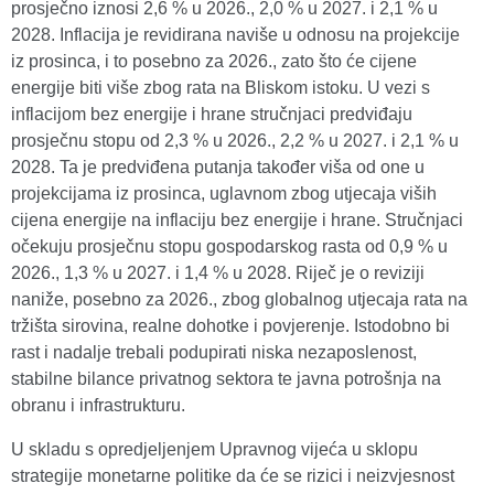
prosječno iznosi 2,6 % u 2026., 2,0 % u 2027. i 2,1 % u
2028. Inflacija je revidirana naviše u odnosu na projekcije
iz prosinca, i to posebno za 2026., zato što će cijene
energije biti više zbog rata na Bliskom istoku. U vezi s
inflacijom bez energije i hrane stručnjaci predviđaju
prosječnu stopu od 2,3 % u 2026., 2,2 % u 2027. i 2,1 % u
2028. Ta je predviđena putanja također viša od one u
projekcijama iz prosinca, uglavnom zbog utjecaja viših
cijena energije na inflaciju bez energije i hrane. Stručnjaci
očekuju prosječnu stopu gospodarskog rasta od 0,9 % u
2026., 1,3 % u 2027. i 1,4 % u 2028. Riječ je o reviziji
naniže, posebno za 2026., zbog globalnog utjecaja rata na
tržišta sirovina, realne dohotke i povjerenje. Istodobno bi
rast i nadalje trebali podupirati niska nezaposlenost,
stabilne bilance privatnog sektora te javna potrošnja na
obranu i infrastrukturu.
U skladu s opredjeljenjem Upravnog vijeća u sklopu
strategije monetarne politike da će se rizici i neizvjesnost