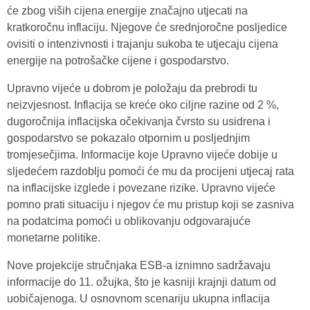
će zbog viših cijena energije značajno utjecati na
kratkoročnu inflaciju. Njegove će srednjoročne posljedice
ovisiti o intenzivnosti i trajanju sukoba te utjecaju cijena
energije na potrošačke cijene i gospodarstvo.
Upravno vijeće u dobrom je položaju da prebrodi tu
neizvjesnost. Inflacija se kreće oko ciljne razine od 2 %,
dugoročnija inflacijska očekivanja čvrsto su usidrena i
gospodarstvo se pokazalo otpornim u posljednjim
tromjesečjima. Informacije koje Upravno vijeće dobije u
sljedećem razdoblju pomoći će mu da procijeni utjecaj rata
na inflacijske izglede i povezane rizike. Upravno vijeće
pomno prati situaciju i njegov će mu pristup koji se zasniva
na podatcima pomoći u oblikovanju odgovarajuće
monetarne politike.
Nove projekcije stručnjaka ESB‑a iznimno sadržavaju
informacije do 11. ožujka, što je kasniji krajnji datum od
uobičajenoga. U osnovnom scenariju ukupna inflacija