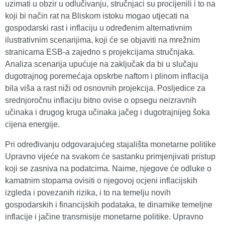
uzimati u obzir u odlučivanju, stručnjaci su procijenili i to na
koji bi način rat na Bliskom istoku mogao utjecati na
gospodarski rast i inflaciju u određenim alternativnim
ilustrativnim scenarijima, koji će se objaviti na mrežnim
stranicama ESB‑a zajedno s projekcijama stručnjaka.
Analiza scenarija upućuje na zaključak da bi u slučaju
dugotrajnog poremećaja opskrbe naftom i plinom inflacija
bila viša a rast niži od osnovnih projekcija. Posljedice za
srednjoročnu inflaciju bitno ovise o opsegu neizravnih
učinaka i drugog kruga učinaka jačeg i dugotrajnijeg šoka
cijena energije.
Pri određivanju odgovarajućeg stajališta monetarne politike
Upravno vijeće na svakom će sastanku primjenjivati pristup
koji se zasniva na podatcima. Naime, njegove će odluke o
kamatnim stopama ovisiti o njegovoj ocjeni inflacijskih
izgleda i povezanih rizika, i to na temelju novih
gospodarskih i financijskih podataka, te dinamike temeljne
inflacije i jačine transmisije monetarne politike. Upravno