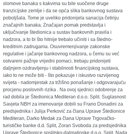
slomove banaka s kakvima su bile suočene druge
tranzicijske zemlje i da se opća slika bankovnog sustava
poboljšala. Tome je uveliko pridonijela sanacija četiriju
značajnih banaka. Značajan pomak predstavlja i
uključivanje štedionica u sustav bankovnih pravila i
nadzora, a to bi što hitnije trebalo učiniti i sa štedno-
kreditnim zadrugama. Osuvremenjivanje zakonske
regulative i jačanje bankovnog nadzora, u čemu su već
ostvareni pažnje vrijedni pomaci, trebaju pridonijeti
daljnjem ozdravljenju i stabilnosti financijskog sustava,
iako to ne može biti - što pokazuje i iskustvo razvijenog
svijeta - nadomjestak za tržišno ponašanje i odgovarajuću
procjenu poslovnih rizika . Na ovoj sjednici odobrenje za
rad dobila je Štedionica Mediteran d.o.o. Split. Suglasnost
Savjeta NBH za imenovanje dobili su Frano Donadini za
predsjednika i Julija Perković za člana Uprave Štedionice
Mediteran, Darko Medak za člana Uprave Trgovačko-
turističke banke d.d. Split, Zoran Svoboda za predsjednika
Uprave Štedionice spslitsko-dalmatinske d.o.o. Split, Nada