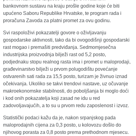
bankovnom sustavu na kraju prošle godine koje će biti
upućeno Saboru Republike Hrvatske, te program rada i
proračuna Zavoda za platni promet za ovu godinu.
Svi raspoloživi pokazatelji govore o oživljavanju
gospodarske aktivnosti, tako da bi ovogodišnji gospodarski
rast mogao i premašiti predviđanja. Sedmomjesečna
industrijska proizvodnja bilježi rast od 5,2 posto,
podjednaku stopu realnog rasta ima i promet u maloprodaji,
građevinarstvo bilježi u prvom polugodištu povećanje
ostvarenih sati rada za 15,5 posto, turizam je živnuo iznad
očekivanja. Ukoliko se takvi trendovi nastave, uz očuvanje
makroekonomske stabilnosti, do poboljšanja bi moglo doći
i kod onih pokazatelja koji zasad ne idu u red
zadovoljavajućih, a to su u prvom redu zaposlenost i izvoz.
Statistički podaci kažu da je, nakon srpanjskog pada
maloprodajnih cijena za 0,3 posto, u kolovozu došlo do
njihovog porasta za 0,8 posto prema prethodnom mjesecu.