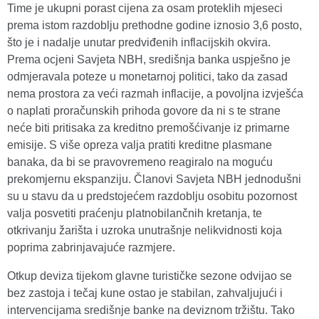
Time je ukupni porast cijena za osam proteklih mjeseci
prema istom razdoblju prethodne godine iznosio 3,6 posto,
što je i nadalje unutar predviđenih inflacijskih okvira.
Prema ocjeni Savjeta NBH, središnja banka uspješno je
odmjeravala poteze u monetarnoj politici, tako da zasad
nema prostora za veći razmah inflacije, a povoljna izvješća
o naplati proračunskih prihoda govore da ni s te strane
neće biti pritisaka za kreditno premošćivanje iz primarne
emisije. S više opreza valja pratiti kreditne plasmane
banaka, da bi se pravovremeno reagiralo na moguću
prekomjernu ekspanziju. Članovi Savjeta NBH jednodušni
su u stavu da u predstojećem razdoblju osobitu pozornost
valja posvetiti praćenju platnobilančnih kretanja, te
otkrivanju žarišta i uzroka unutrašnje nelikvidnosti koja
poprima zabrinjavajuće razmjere.
Otkup deviza tijekom glavne turističke sezone odvijao se
bez zastoja i tečaj kune ostao je stabilan, zahvaljujući i
intervencijama središnje banke na deviznom tržištu. Tako