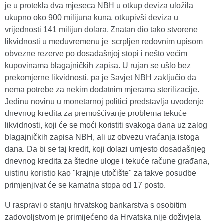
je u protekla dva mjeseca NBH u otkup deviza uložila
ukupno oko 900 milijuna kuna, otkupivši deviza u
vrijednosti 141 milijun dolara. Znatan dio tako stvorene
likvidnosti u međuvremenu je iscrpljen redovnim upisom
obvezne rezerve po dosadašnjoj stopi i nešto većim
kupovinama blagajničkih zapisa. U rujan se ušlo bez
prekomjerne likvidnosti, pa je Savjet NBH zaključio da
nema potrebe za nekim dodatnim mjerama sterilizacije.
Jedinu novinu u monetarnoj politici predstavlja uvođenje
dnevnog kredita za premošćivanje problema tekuće
likvidnosti, koji će se moći koristiti svakoga dana uz zalog
blagajničkih zapisa NBH, ali uz obvezu vraćanja istoga
dana. Da bi se taj kredit, koji dolazi umjesto dosadašnjeg
dnevnog kredita za štedne uloge i tekuće račune građana,
uistinu koristio kao "krajnje utočište" za takve posudbe
primjenjivat će se kamatna stopa od 17 posto.
U raspravi o stanju hrvatskog bankarstva s osobitim
zadovoljstvom je primijećeno da Hrvatska nije doživjela