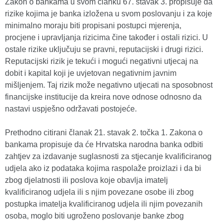
Zakon o bankama u svom članku 67. stavak 3. propisuje da
rizike kojima je banka izložena u svom poslovanju i za koje
minimalno moraju biti propisani postupci mjerenja,
procjene i upravljanja rizicima čine također i ostali rizici. U
ostale rizike uključuju se pravni, reputacijski i drugi rizici.
Reputacijski rizik je tekući i mogući negativni utjecaj na
dobit i kapital koji je uvjetovan negativnim javnim
mišljenjem. Taj rizik može negativno utjecati na sposobnost
financijske institucije da kreira nove odnose odnosno da
nastavi uspješno održavati postojeće.
Prethodno citirani članak 21. stavak 2. točka 1. Zakona o
bankama propisuje da će Hrvatska narodna banka odbiti
zahtjev za izdavanje suglasnosti za stjecanje kvalificiranog
udjela ako iz podataka kojima raspolaže proizlazi i da bi
zbog djelatnosti ili poslova koje obavlja imatelj
kvalificiranog udjela ili s njim povezane osobe ili zbog
postupka imatelja kvalificiranog udjela ili njim povezanih
osoba, moglo biti ugroženo poslovanje banke zbog