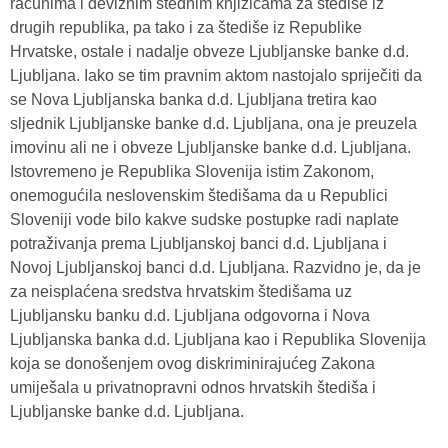
računima i deviznim štednim knjižicama za štediše iz
drugih republika, pa tako i za štediše iz Republike
Hrvatske, ostale i nadalje obveze Ljubljanske banke d.d.
Ljubljana. Iako se tim pravnim aktom nastojalo spriječiti da
se Nova Ljubljanska banka d.d. Ljubljana tretira kao
sljednik Ljubljanske banke d.d. Ljubljana, ona je preuzela
imovinu ali ne i obveze Ljubljanske banke d.d. Ljubljana.
Istovremeno je Republika Slovenija istim Zakonom,
onemogućila neslovenskim štedišama da u Republici
Sloveniji vode bilo kakve sudske postupke radi naplate
potraživanja prema Ljubljanskoj banci d.d. Ljubljana i
Novoj Ljubljanskoj banci d.d. Ljubljana. Razvidno je, da je
za neisplaćena sredstva hrvatskim štedišama uz
Ljubljansku banku d.d. Ljubljana odgovorna i Nova
Ljubljanska banka d.d. Ljubljana kao i Republika Slovenija
koja se donošenjem ovog diskriminirajućeg Zakona
umiješala u privatnopravni odnos hrvatskih štediša i
Ljubljanske banke d.d. Ljubljana.