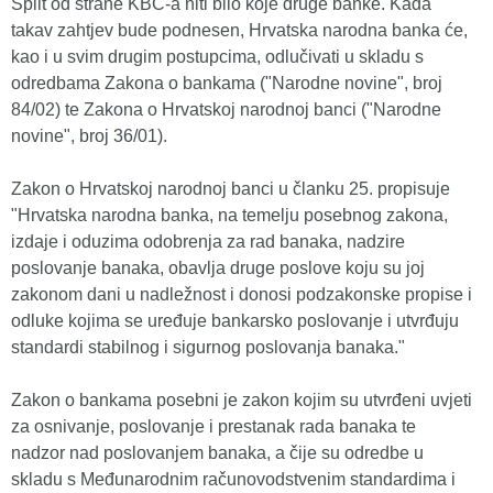
Split od strane KBC-a niti bilo koje druge banke. Kada
takav zahtjev bude podnesen, Hrvatska narodna banka će,
kao i u svim drugim postupcima, odlučivati u skladu s
odredbama Zakona o bankama ("Narodne novine", broj
84/02) te Zakona o Hrvatskoj narodnoj banci ("Narodne
novine", broj 36/01).
Zakon o Hrvatskoj narodnoj banci u članku 25. propisuje
"Hrvatska narodna banka, na temelju posebnog zakona,
izdaje i oduzima odobrenja za rad banaka, nadzire
poslovanje banaka, obavlja druge poslove koju su joj
zakonom dani u nadležnost i donosi podzakonske propise i
odluke kojima se uređuje bankarsko poslovanje i utvrđuju
standardi stabilnog i sigurnog poslovanja banaka."
Zakon o bankama posebni je zakon kojim su utvrđeni uvjeti
za osnivanje, poslovanje i prestanak rada banaka te
nadzor nad poslovanjem banaka, a čije su odredbe u
skladu s Međunarodnim računovodstvenim standardima i