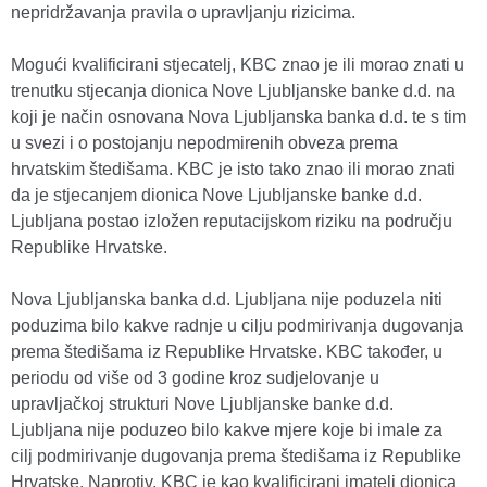
nepridržavanja pravila o upravljanju rizicima.
Mogući kvalificirani stjecatelj, KBC znao je ili morao znati u
trenutku stjecanja dionica Nove Ljubljanske banke d.d. na
koji je način osnovana Nova Ljubljanska banka d.d. te s tim
u svezi i o postojanju nepodmirenih obveza prema
hrvatskim štedišama. KBC je isto tako znao ili morao znati
da je stjecanjem dionica Nove Ljubljanske banke d.d.
Ljubljana postao izložen reputacijskom riziku na području
Republike Hrvatske.
Nova Ljubljanska banka d.d. Ljubljana nije poduzela niti
poduzima bilo kakve radnje u cilju podmirivanja dugovanja
prema štedišama iz Republike Hrvatske. KBC također, u
periodu od više od 3 godine kroz sudjelovanje u
upravljačkoj strukturi Nove Ljubljanske banke d.d.
Ljubljana nije poduzeo bilo kakve mjere koje bi imale za
cilj podmirivanje dugovanja prema štedišama iz Republike
Hrvatske. Naprotiv, KBC je kao kvalificirani imatelj dionica