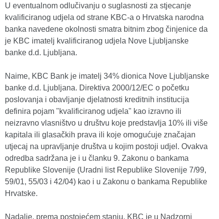
U eventualnom odlučivanju o suglasnosti za stjecanje
kvalificiranog udjela od strane KBC-a o Hrvatska narodna
banka navedene okolnosti smatra bitnim zbog činjenice da
je KBC imatelj kvalificiranog udjela Nove Ljubljanske
banke d.d. Ljubljana.
Naime, KBC Bank je imatelj 34% dionica Nove Ljubljanske
banke d.d. Ljubljana. Direktiva 2000/12/EC o početku
poslovanja i obavljanje djelatnosti kreditnih institucija
definira pojam "kvalificiranog udjela" kao izravno ili
neizravno vlasništvo u društvu koje predstavlja 10% ili više
kapitala ili glasačkih prava ili koje omogućuje značajan
utjecaj na upravljanje društva u kojim postoji udjel. Ovakva
odredba sadržana je i u članku 9. Zakonu o bankama
Republike Slovenije (Uradni list Republike Slovenije 7/99,
59/01, 55/03 i 42/04) kao i u Zakonu o bankama Republike
Hrvatske.
Nadalje, prema postojećem stanju, KBC je u Nadzorni