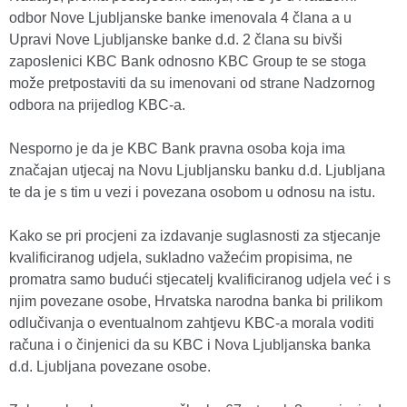
odbor Nove Ljubljanske banke imenovala 4 člana a u
Upravi Nove Ljubljanske banke d.d. 2 člana su bivši
zaposlenici KBC Bank odnosno KBC Group te se stoga
može pretpostaviti da su imenovani od strane Nadzornog
odbora na prijedlog KBC-a.
Nesporno je da je KBC Bank pravna osoba koja ima
značajan utjecaj na Novu Ljubljansku banku d.d. Ljubljana
te da je s tim u vezi i povezana osobom u odnosu na istu.
Kako se pri procjeni za izdavanje suglasnosti za stjecanje
kvalificiranog udjela, sukladno važećim propisima, ne
promatra samo budući stjecatelj kvalificiranog udjela već i s
njim povezane osobe, Hrvatska narodna banka bi prilikom
odlučivanja o eventualnom zahtjevu KBC-a morala voditi
računa i o činjenici da su KBC i Nova Ljubljanska banka
d.d. Ljubljana povezane osobe.