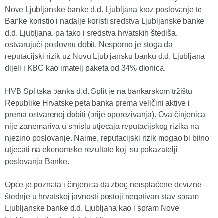
Nove Ljubljanske banke d.d. Ljubljana kroz poslovanje te
Banke koristio i nadalje koristi sredstva Ljubljanske banke
d.d. Ljubljana, pa tako i sredstva hrvatskih štediša,
ostvarujući poslovnu dobit. Nesporno je stoga da
reputacijski rizik uz Novu Ljubljansku banku d.d. Ljubljana
dijeli i KBC kao imatelj paketa od 34% dionica.
HVB Splitska banka d.d. Split je na bankarskom tržištu
Republike Hrvatske peta banka prema veličini aktive i
prema ostvarenoj dobiti (prije oporezivanja). Ova činjenica
nije zanemariva u smislu utjecaja reputacijskog rizika na
njezino poslovanje. Naime, reputacijski rizik mogao bi bitno
utjecati na ekonomske rezultate koji su pokazatelji
poslovanja Banke.
Opće je poznata i činjenica da zbog neisplaćene devizne
štednje u hrvatskoj javnosti postoji negativan stav spram
Ljubljanske banke d.d. Ljubljana kao i spram Nove