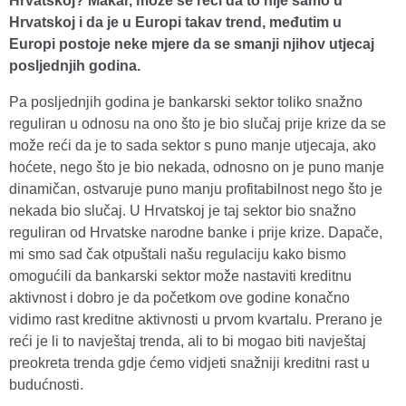
Hrvatskoj? Makar, može se reći da to nije samo u
Hrvatskoj i da je u Europi takav trend, međutim u
Europi postoje neke mjere da se smanji njihov utjecaj
posljednjih godina.
Pa posljednjih godina je bankarski sektor toliko snažno
reguliran u odnosu na ono što je bio slučaj prije krize da se
može reći da je to sada sektor s puno manje utjecaja, ako
hoćete, nego što je bio nekada, odnosno on je puno manje
dinamičan, ostvaruje puno manju profitabilnost nego što je
nekada bio slučaj. U Hrvatskoj je taj sektor bio snažno
reguliran od Hrvatske narodne banke i prije krize. Dapače,
mi smo sad čak otpuštali našu regulaciju kako bismo
omogućili da bankarski sektor može nastaviti kreditnu
aktivnost i dobro je da početkom ove godine konačno
vidimo rast kreditne aktivnosti u prvom kvartalu. Prerano je
reći je li to navještaj trenda, ali to bi mogao biti navještaj
preokreta trenda gdje ćemo vidjeti snažniji kreditni rast u
budućnosti.