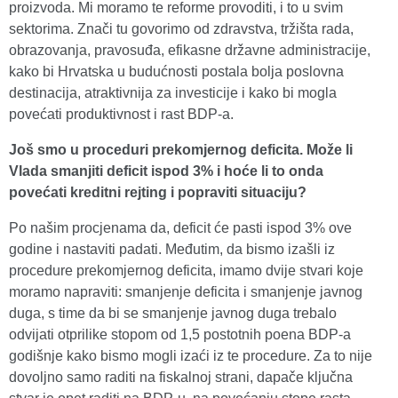
proizvoda. Mi moramo te reforme provoditi, i to u svim
sektorima. Znači tu govorimo od zdravstva, tržišta rada,
obrazovanja, pravosuđa, efikasne državne administracije,
kako bi Hrvatska u budućnosti postala bolja poslovna
destinacija, atraktivnija za investicije i kako bi mogla
povećati produktivnost i rast BDP-a.
Još smo u proceduri prekomjernog deficita. Može li
Vlada smanjiti deficit ispod 3% i hoće li to onda
povećati kreditni rejting i popraviti situaciju?
Po našim procjenama da, deficit će pasti ispod 3% ove
godine i nastaviti padati. Međutim, da bismo izašli iz
procedure prekomjernog deficita, imamo dvije stvari koje
moramo napraviti: smanjenje deficita i smanjenje javnog
duga, s time da bi se smanjenje javnog duga trebalo
odvijati otprilike stopom od 1,5 postotnih poena BDP-a
godišnje kako bismo mogli izaći iz te procedure. Za to nije
dovoljno samo raditi na fiskalnoj strani, dapače ključna