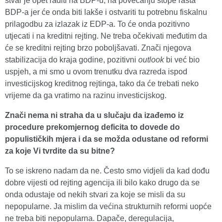
stvar je opet raditi na BDP-u, na povećanju stope rasta
BDP-a jer će onda biti lakše i ostvariti tu potrebnu fiskalnu
prilagodbu za izlazak iz EDP-a. To će onda pozitivno
utjecati i na kreditni rejting. Ne treba očekivati međutim da
će se kreditni rejting brzo poboljšavati. Znači njegova
stabilizacija do kraja godine, pozitivni
outlook
bi već bio
uspjeh, a mi smo u ovom trenutku dva razreda ispod
investicijskog kreditnog rejtinga, tako da će trebati neko
vrijeme da ga vratimo na razinu investicijskog.
Znači nema ni straha da u slučaju da izađemo iz
procedure prekomjernog deficita to dovede do
populističkih mjera i da se možda odustane od reformi
za koje Vi tvrdite da su bitne?
To se iskreno nadam da ne. Često smo vidjeli da kad dođu
dobre vijesti od rejting agencija ili bilo kako drugo da se
onda odustaje od nekih stvari za koje se misli da su
nepopularne. Ja mislim da većina strukturnih reformi uopće
ne treba biti nepopularna. Dapače, deregulacija,