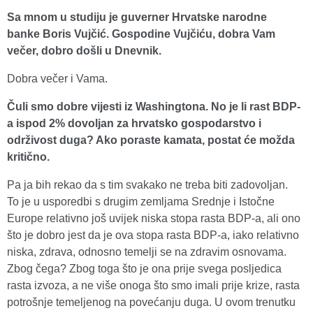
Sa mnom u studiju je guverner Hrvatske narodne
banke Boris Vujčić. Gospodine Vujčiću, dobra Vam
večer, dobro došli u Dnevnik.
Dobra večer i Vama.
Čuli smo dobre vijesti iz Washingtona. No je li rast BDP-
a ispod 2% dovoljan za hrvatsko gospodarstvo i
održivost duga? Ako poraste kamata, postat će možda
kritično.
Pa ja bih rekao da s tim svakako ne treba biti zadovoljan.
To je u usporedbi s drugim zemljama Srednje i Istočne
Europe relativno još uvijek niska stopa rasta BDP-a, ali ono
što je dobro jest da je ova stopa rasta BDP-a, iako relativno
niska, zdrava, odnosno temelji se na zdravim osnovama.
Zbog čega? Zbog toga što je ona prije svega posljedica
rasta izvoza, a ne više onoga što smo imali prije krize, rasta
potrošnje temeljenog na povećanju duga. U ovom trenutku