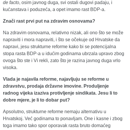
de facto
, osim javnog duga, svi ostali dugovi padaju, i
kućanstava i poduzeća, a opet imamo rast BDP-a.
Znači rast prvi put na zdravim osnovama?
Na zdravim osnovama, relativno nizak, ali ono što se može
napraviti i mora napraviti, i što se očekuje od Hrvatske da
napravi, jesu strukturne reforme kako bi se potencijalna
stopa rasta BDP-a u idućim godinama ubrzala upravo zbog
ovoga što ste i Vi rekli, zato što je razina javnog duga vrlo
visoka.
Vlada je najavila reforme, najavljuju se reforme u
zdravstvu, prodaja državne imovine. Produljenje
radnog vijeka izaziva protivljenje sindikata. Jesu li to
dobre mjere, je li to dobar put?
Apsolutno, strukturne reforme nemaju alternativu u
Hrvatskoj. Već godinama to ponavljam. One i kasne i zbog
toga imamo tako spor oporavak rasta bruto domaćeg