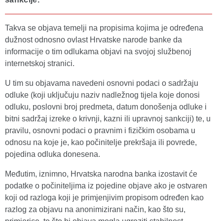
Takva se objava temelji na propisima kojima je određena
dužnost odnosno ovlast Hrvatske narode banke da
informacije o tim odlukama objavi na svojoj službenoj
internetskoj stranici.
U tim su objavama navedeni osnovni podaci o sadržaju
odluke (koji uključuju naziv nadležnog tijela koje donosi
odluku, poslovni broj predmeta, datum donošenja odluke i
bitni sadržaj izreke o krivnji, kazni ili upravnoj sankciji) te, u
pravilu, osnovni podaci o pravnim i fizičkim osobama u
odnosu na koje je, kao počinitelje prekršaja ili povrede,
pojedina odluka donesena.
Međutim, iznimno, Hrvatska narodna banka izostavit će
podatke o počiniteljima iz pojedine objave ako je ostvaren
koji od razloga koji je primjenjivim propisom određen kao
razlog za objavu na anonimizirani način, kao što su,