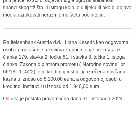
primjerice, to što bi objava mogla ugroziti stabilnost
financijskog tržišta ili istragu koja je u tijeku ili ako bi objava
mogla uzrokovati nerazmjernu štetu počinitelju.
Raiffeisenbank Austria d.d. i Liana Keserić kao odgovorna
osoba proglašeni su krivima za počinjenje prekršaja iz
članka 179. stavka 2. točke 81. i stavka 3. točke 1. istoga
članka Zakona o platnom prometu ("Narodne novine" br.
66/18 i 114/22) te je kreditnoj instituciji izrečena novčana
kazna u iznosu od 8.100,00 eura, a odgovornoj osobi u
kreditnoj instituciji u iznosu od 1.940,00 eura.
Odluka
je postala pravomoćna dana 31. listopada 2024.