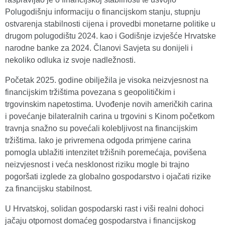
Polugodišnju informaciju o financijskom stanju, stupnju
ostvarenja stabilnosti cijena i provedbi monetarne politike u
drugom polugodištu 2024. kao i Godišnje izvješće Hrvatske
narodne banke za 2024. Članovi Savjeta su donijeli i
nekoliko odluka iz svoje nadležnosti.
Početak 2025. godine obilježila je visoka neizvjesnost na
financijskim tržištima povezana s geopolitičkim i
trgovinskim napetostima. Uvođenje novih američkih carina
i povećanje bilateralnih carina u trgovini s Kinom početkom
travnja snažno su povećali kolebljivost na financijskim
tržištima. Iako je privremena odgoda primjene carina
pomogla ublažiti intenzitet tržišnih poremećaja, povišena
neizvjesnost i veća nesklonost riziku mogle bi trajno
pogoršati izglede za globalno gospodarstvo i ojačati rizike
za financijsku stabilnost.
U Hrvatskoj, solidan gospodarski rast i viši realni dohoci
jačaju otpornost domaćeg gospodarstva i financijskog