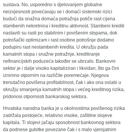
sustava. No, usporedno s djelovanjem globalne
neizvjesnosti povećavaju se i domaći sistemski rizici
budući da snažna domaća potražnja potiče rast cijena
stambenih nekretnina i kreditnu aktivnost. Stambeni krediti
nastavili su rasti po stabilnim i povišenim stopama, dok
potrošački optimizam i rast osobne potrošnje dodatno
podupiru rast nestambenih kredita. U okružju pada
kamatnih stopa i snažne potražnje, kreditiranje
nefinancijskih poduzeća također se ubrzalo. Bankovni
sektor je i dalje visoko kapitaliziran i likvidan, što ga čini
iznimno otpornim na različite poremećaje. Njegova
trenutačno povišena profitabilnost, čak i ako ona oslabi u
okružju smanjenja kamatnih stopa i većeg kreditnog rizika,
pridonosi otpornosti bankarskog sektora.
Hrvatska narodna banka je u okolnostima povišenog rizika
zadržala postojeće, relativno visoke, zaštitne slojeve
kapitala. Ti slojevi jačaju sposobnost bankovnog sektora
da podnese gubitke povezane čak i s malo vjerojatnim