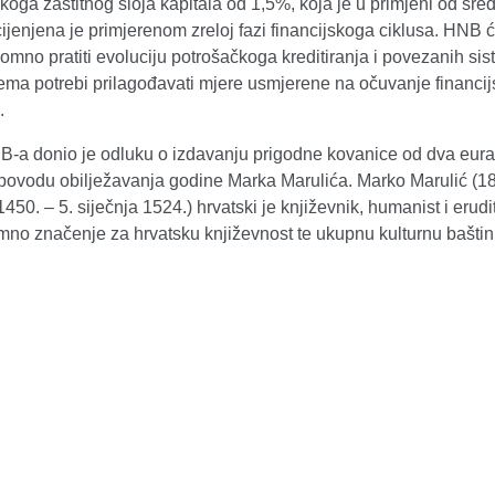
čkoga zaštitnog sloja kapitala od 1,5%, koja je u primjeni od sre
ijenjena je primjerenom zreloj fazi financijskoga ciklusa. HNB 
pomno pratiti evoluciju potrošačkoga kreditiranja i povezanih si
prema potrebi prilagođavati mjere usmjerene na očuvanje financi
.
B-a donio je odluku o izdavanju prigodne kovanice od dva eur
 povodu obilježavanja godine Marka Marulića. Marko Marulić (18
450. – 5. siječnja 1524.) hrvatski je književnik, humanist i erudit
mno značenje za hrvatsku književnost te ukupnu kulturnu baštin