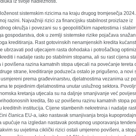
dluka iz svoje nadležnosti.
oženost sistemskim rizicima na kraju drugog tromjesečja 2024. 
oj razini. Najvažniji rizici za financijsku stabilnost proizlaze iz
nog okružja i povezani su s geopolitičkim napetostima i slabi
a gospodarstva, dok u zemlji sistemske rizike pojačava snažan 
oga kreditiranja. Rast gotovinskih nenamjenskih kredita kućans
se ubrzavati pod utjecajem rasta dohodaka i potrošačkog optimi
rediti i nadalje rastu po stabilnim stopama, ali su rast cijena s
 i povišena razina kamatnih stopa utjecali na povećanje tereta 
 druge strane, kreditiranje poduzeća ostalo je prigušeno, a novi s
usmjereni prema građevinarstvu, djelatnostima vezanima uz p
ama te pojedinim djelatnostima unutar uslužnog sektora. Povolj
omska kretanja utjecala su na daljnje smanjivanje već povijes
prihodonosnih kredita, što uz povišenu razinu kamatnih stopa p
 kreditnih institucija. Cijene stambenih nekretnina i nadalje ras
ćini članica EU-a, iako nastavak smanjivanja broja kupoprodajn
ja upućuje na izgledan nastavak postupnog usporavanja tendenc
takvim su uvjetima ciklički rizici ostali umjereno povišeni, a stop