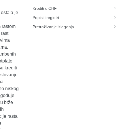
Krediti u CHF
ostala je
Popisi i registri
m rastom
Pretraživanje izlaganja
rast
tvima
zma.
tambenih
otplate
u krediti
oslovanje
na
no niskog
ogoduje
tu brže
ih
ije rasta
a