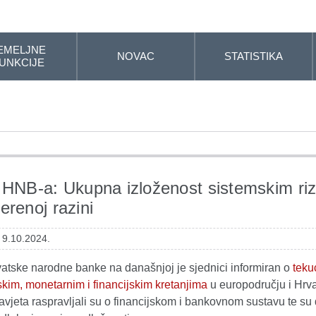
EMELJNE
NOVAC
STATISTIKA
UNKCIJE
 HNB-a: Ukupna izloženost sistemskim riz
erenoj razini
 9.10.2024.
vatske narodne banke na današnjoj je sjednici informiran o
teku
kim, monetarnim i financijskim kretanjima
u europodručju i Hrva
vjeta raspravljali su o financijskom i bankovnom sustavu te su 