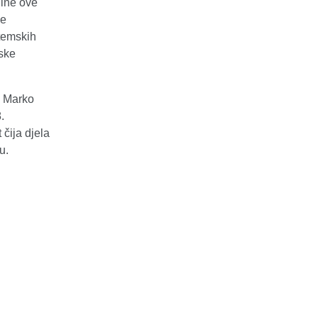
dine ove
će
stemskih
jske
a Marko
.
 čija djela
u.