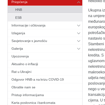
nekoliko o
Priopćenja
HNB
Ukupna izl
na umjeren
ESB
međunarod
Informacije i očitovanja
europskog
potrošačk
Izlaganja
nastavio 
Savjetovanje s javnošću
Stambeni k
Galerija
nekretnina
kredita. S
Upozorenja
uglavnom 
Aktualno o inflaciji
nekretnin
Rat u Ukrajini
makroekon
udjela ne
Odgovor HNB-a na krizu COVID-19
poslovanju
Obratite nam se
nego u ve
transakci
Pristup informacijama
cijena. U 
Karta poslovnica i bankomata