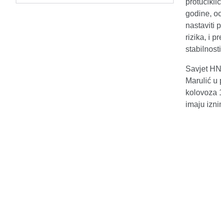
protucikli
godine, oc
nastaviti 
rizika, i 
stabilnosti
Savjet HN
Marulić u
kolovoza 1
imaju izni