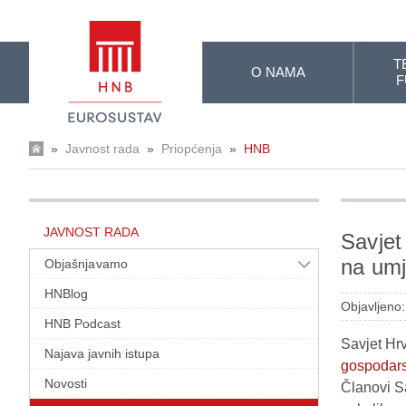
Skip to Main Content
T
O NAMA
F
»
Javnost rada
»
Priopćenja
»
HNB
JAVNOST RADA
Savjet
na umj
Objašnjavamo
HNBlog
Objavljeno:
HNB Podcast
Savjet Hr
Najava javnih istupa
gospodars
Novosti
Članovi Sa