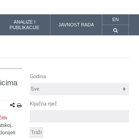
EN
ANALIZE I
JAVNOST RADA
PUBLIKACIJE
Godina
icima
Ključna riječ
ćim
tskoj.
Traži
donijeli