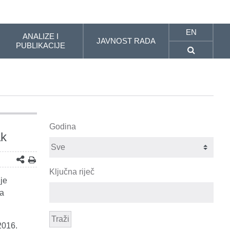
EN
ANALIZE I
JAVNOST RADA
PUBLIKACIJE
Godina
ak
Ključna riječ
je
za
Traži
2016.