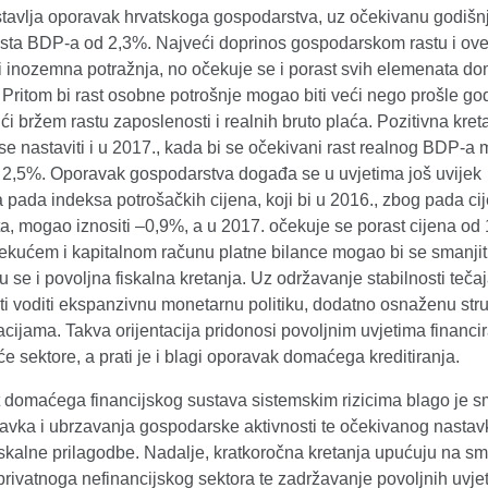
stavlja oporavak hrvatskoga gospodarstva, uz očekivanu godišn
asta BDP-a od 2,3%. Najveći doprinos gospodarskom rastu i ove
i inozemna potražnja, no očekuje se i porast svih elemenata d
 Pritom bi rast osobne potrošnje mogao biti veći nego prošle go
ći bržem rastu zaposlenosti i realnih bruto plaća. Pozitivna kret
 se nastaviti i u 2017., kada bi se očekivani rast realnog BDP-a
a 2,5%. Oporavak gospodarstva događa se u uvjetima još uvijek
 pada indeksa potrošačkih cijena, koji bi u 2016., zbog pada ci
a, mogao iznositi –0,9%, a u 2017. očekuje se porast cijena od
tekućem i kapitalnom računu platne bilance mogao bi se smanjiti
u se i povoljna fiskalna kretanja. Uz održavanje stabilnosti teč
ti voditi ekspanzivnu monetarnu politiku, dodatno osnaženu str
cijama. Takva orijentacija pridonosi povoljnim uvjetima financi
 sektore, a prati je i blagi oporavak domaćega kreditiranja.
t domaćega financijskog sustava sistemskim rizicima blago je 
avka i ubrzavanja gospodarske aktivnosti te očekivanog nastav
iskalne prilagodbe. Nadalje, kratkoročna kretanja upućuju na s
 privatnoga nefinancijskog sektora te zadržavanje povoljnih uvje