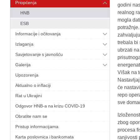
Priopćenja
godini na
realnog r
HNB
mogla dat
ESB
potražnje.
Informacije i očitovanja
zahvaljuju
trebala bi
Izlaganja
ubrzati n
Savjetovanje s javnošću
prisutnoga
Galerija
energenat
Višak na 
Upozorenja
Nastavljaj
Aktualno o inflaciji
će nastavi
repo opera
Rat u Ukrajini
sve domaće
Odgovor HNB-a na krizu COVID-19
Izloženos
Obratite nam se
zbog opor
Pristup informacijama
procesa f
Karta poslovnica i bankomata
ranjivosti