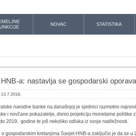
EMELJNE
NOVAC
STATISTIKA
UNKCIJE
 HNB-a: nastavlja se gospodarski oporav
 13.7.2016.
vatske narodne banke na današnjoj je sjednici razmotrio najnovi
ke i novčane pokazatelje, donio projekciju monetarne politike 
do 2019. godine te još nekoliko odluka iz svoje nadležnosti.
i o gospodarskim kretanjima Savjet HNB-a zaključio je da se u 