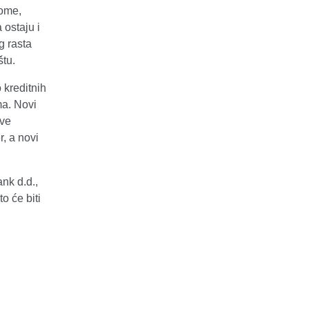
tome,
 ostaju i
g rasta
tu.
 kreditnih
ma. Novi
ave
r, a novi
nk d.d.,
o će biti