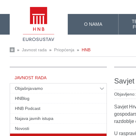
Skip to Main Content
T
O NAMA
F
»
Javnost rada
»
Priopćenja
»
HNB
JAVNOST RADA
Savjet
Objašnjavamo
Objavljeno:
HNBlog
Savjet Hr
HNB Podcast
gospodars
Najava javnih istupa
razdoblje 
Novosti
U rasprav