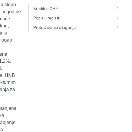
ju stopu
Krediti u CHF
 bi godine
Popisi i registri
omaće
dine,
Pretraživanje izlaganja
anja
 mogao
jena
 1,2%.
.
aja, HNB
ukturnim
ranja za
smanjena
ka
manjenje
ta