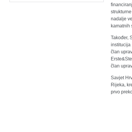
financira
strukturne
nadalje ve
kamatnih 
Također, 
instituci
član upra
Erste&Stei
član uprav
Savjet Hr
Rijeka, kr
prvo prek