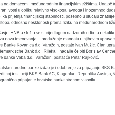
nja na domaćem i međunarodnim financijskim tržištima. Unatoč 
 ranjivosti u obliku relativno visokoga javnoga i inozemnog duga
lika prijetnja financijskoj stabilnosti, posebno u slučaju znatnije
stopa, odnosno nesklonosti prema riziku na međunarodnom tržiš
Savjet HNB-a složio se s prijedlogom nadzornih odbora nekoliko
ja za nova imenovanja ili produženje mandata u njihovim uprava
ve Banke Kovanica d.d. Varaždin, postaje Ivan Mužić. Član upr
ermarkische Bank d.d., Rijeka, i nadalje će biti Borislav Centne
e banke Vaba d.d., Varaždin, postat će Petar Rajković.
vatske narodne banke izdao je i odobrenje za pripajanje BKS Ba
editnoj instituciji BKS Bank AG, Klagenfurt, Republika Austrija, št
ogranično pripajanje hrvatske banke stranom vlasniku.