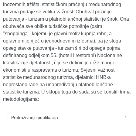
inozemnih tržišta, statističkom praćenju međunarodnog
turizma pridaje se velika važnost. Obuhvat pozicije
putovanja - turizam u platnobilančnoj statistici je širok. Ona
obuhvaća sve oblike turističke potrošnje (osim
"shoppinga", kojemu je glavni motiv kupnja robe, a
uglavnom je riječ o jednodnevnim izletima), pa je stoga
opseg stavke putovanja - turizam širi od opsega pojma
definiranog odjeljkom 55. (hoteli i restorani) Nacionalne
klasifikacije djelatnosti, čije se definicije drže mnogi
ekonomisti u raspravama o turizmu. Svjesni važnosti
statistike međunarodnog turizma, djelatnici HNB-a
neprestano rade na unapređivanju platnobilančane
statistike turizma. U sklopu toga do sada su se koristili trima
metodologijama:
Pretraživanje publikacija