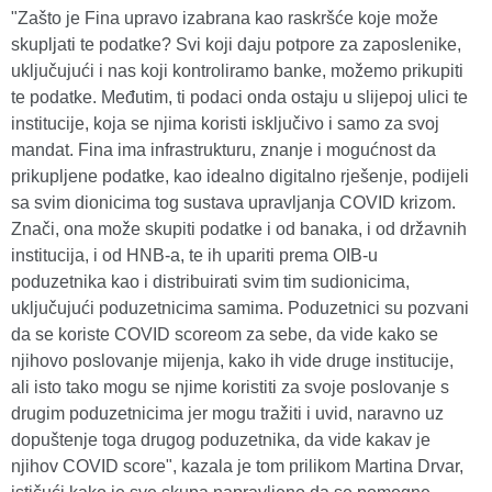
"Zašto je Fina upravo izabrana kao raskršće koje može
skupljati te podatke? Svi koji daju potpore za zaposlenike,
uključujući i nas koji kontroliramo banke, možemo prikupiti
te podatke. Međutim, ti podaci onda ostaju u slijepoj ulici te
institucije, koja se njima koristi isključivo i samo za svoj
mandat. Fina ima infrastrukturu, znanje i mogućnost da
prikupljene podatke, kao idealno digitalno rješenje, podijeli
sa svim dionicima tog sustava upravljanja COVID krizom.
Znači, ona može skupiti podatke i od banaka, i od državnih
institucija, i od HNB-a, te ih upariti prema OIB-u
poduzetnika kao i distribuirati svim tim sudionicima,
uključujući poduzetnicima samima. Poduzetnici su pozvani
da se koriste COVID scoreom za sebe, da vide kako se
njihovo poslovanje mijenja, kako ih vide druge institucije,
ali isto tako mogu se njime koristiti za svoje poslovanje s
drugim poduzetnicima jer mogu tražiti i uvid, naravno uz
dopuštenje toga drugog poduzetnika, da vide kakav je
njihov COVID score", kazala je tom prilikom Martina Drvar,