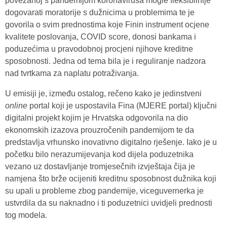
povezanoj s pandemijom koronavirusa mogle fleksibilnije
dogovarati moratorije s dužnicima u problemima te je
govorila o svim prednostima koje Finin instrument ocjene
kvalitete poslovanja, COVID score, donosi bankama i
poduzećima u pravodobnoj procjeni njihove kreditne
sposobnosti. Jedna od tema bila je i reguliranje nadzora
nad tvrtkama za naplatu potraživanja.
U emisiji je, između ostalog, rečeno kako je jedinstveni
online
portal koji je uspostavila Fina (MJERE portal) ključni
digitalni projekt kojim je Hrvatska odgovorila na dio
ekonomskih izazova prouzročenih pandemijom te da
predstavlja vrhunsko inovativno digitalno rješenje. Iako je u
početku bilo nerazumijevanja kod dijela poduzetnika
vezano uz dostavljanje tromjesečnih izvještaja čija je
namjena što brže ocijeniti kreditnu sposobnost dužnika koji
su upali u probleme zbog pandemije, viceguvernerka je
ustvrdila da su naknadno i ti poduzetnici uvidjeli prednosti
tog modela.