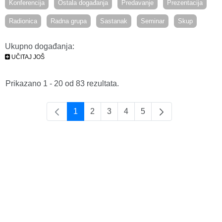
Konferencija
Ostala događanja
Predavanje
Prezentacija
Radionica
Radna grupa
Sastanak
Seminar
Skup
Ukupno događanja:
UČITAJ JOŠ
Prikazano 1 - 20 od 83 rezultata.
1
2
3
4
5