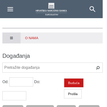
Skip to Main Content
O NAMA
Događanja
Od:
Do:
Buduća
Prošla