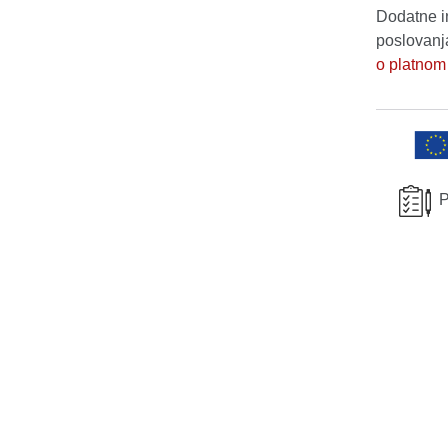
Dodatne i
poslovanj
o platnom
P