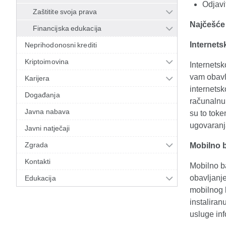
Odjavi
Zaštitite svoja prava
Najčešće 
Financijska edukacija
Internets
Neprihodonosni krediti
Kriptoimovina
Internets
vam obavlj
Karijera
internets
Događanja
računalnu 
Javna nabava
su to token
ugovaranj
Javni natječaji
Zgrada
Mobilno 
Kontakti
Mobilno b
obavljanje
Edukacija
mobilnog 
instaliran
usluge inf