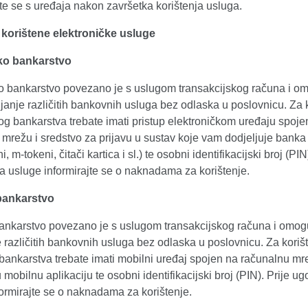
te se s uređaja nakon završetka korištenja usluga.
korištene elektroničke usluge
ko bankarstvo
ko bankarstvo povezano je s uslugom transakcijskog računa i o
anje različitih bankovnih usluga bez odlaska u poslovnicu. Za 
kog bankarstva trebate imati pristup elektroničkom uređaju spoj
mrežu i sredstvo za prijavu u sustav koje vam dodjeljuje banka
i, m-tokeni, čitači kartica i sl.) te osobni identifikacijski broj (PIN
a usluge informirajte se o naknadama za korištenje.
bankarstvo
ankarstvo povezano je s uslugom transakcijskog računa i omo
 različitih bankovnih usluga bez odlaska u poslovnicu. Za koriš
bankarstva trebate imati mobilni uređaj spojen na računalnu mr
u mobilnu aplikaciju te osobni identifikacijski broj (PIN). Prije u
ormirajte se o naknadama za korištenje.