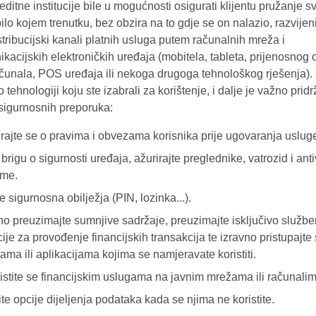
editne institucije bile u mogućnosti osigurati klijentu pružanje sv
ilo kojem trenutku, bez obzira na to gdje se on nalazio, razvijen
distribucijski kanali platnih usluga putem računalnih mreža i
kacijskih elektroničkih uređaja (mobitela, tableta, prijenosnog
ačunala, POS uređaja ili nekoga drugoga tehnološkog rješenja).
 tehnologiji koju ste izabrali za korištenje, i dalje je važno pridr
 sigurnosnih preporuka:
irajte se o pravima i obvezama korisnika prije ugovaranja uslug
 brigu o sigurnosti uređaja, ažurirajte preglednike, vatrozid i ant
ame.
e sigurnosna obilježja (PIN, lozinka...).
o preuzimajte sumnjive sadržaje, preuzimajte isključivo služb
cije za provođenje financijskih transakcija te izravno pristupajt
cama ili aplikacijama kojima se namjeravate koristiti.
istite se financijskim uslugama na javnim mrežama ili računalim
ite opcije dijeljenja podataka kada se njima ne koristite.