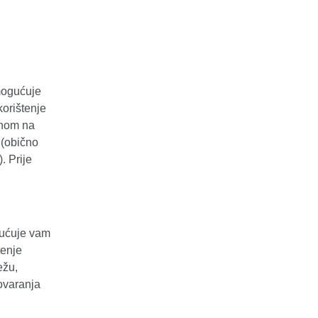
mogućuje
korištenje
enom na
 (obično
). Prije
gućuje vam
tenje
ežu,
govaranja