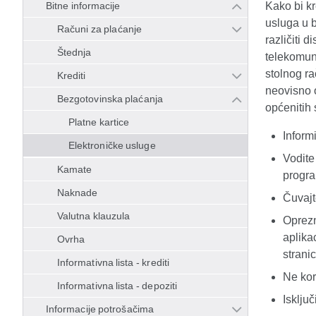
Bitne informacije
Kako bi kr
usluga u b
Računi za plaćanje
različiti 
Štednja
telekomuni
stolnog r
Krediti
neovisno o
Bezgotovinska plaćanja
općenitih
Platne kartice
Inform
Elektroničke usluge
Vodite
Kamate
progr
Naknade
Čuvajt
Valutna klauzula
Oprezn
aplika
Ovrha
strani
Informativna lista - krediti
Ne kor
Informativna lista - depoziti
Isključ
Informacije potrošačima