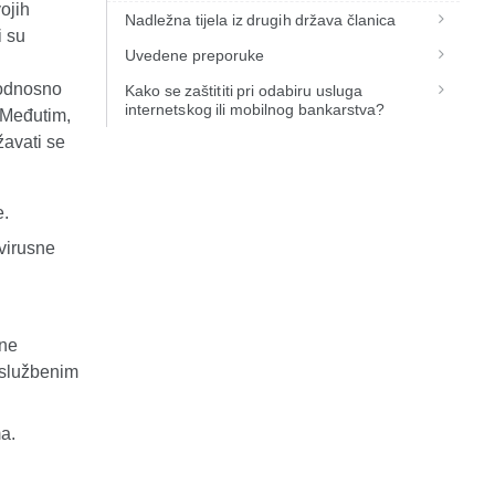
ojih
Nadležna tijela iz drugih država članica
i su
Uvedene preporuke
 odnosno
Kako se zaštititi pri odabiru usluga
internetskog ili mobilnog bankarstva?
 Međutim,
žavati se
e.
ivirusne
ene
e službenim
a.