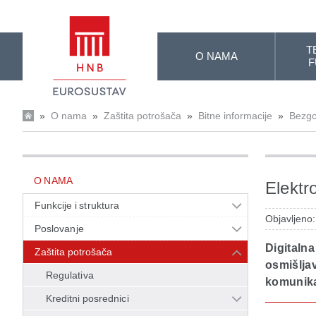
Skip to Main Content
T
O NAMA
F
»
O nama
»
Zaštita potrošača
»
Bitne informacije
»
Bezgo
O NAMA
Elektr
Funkcije i struktura
Objavljeno
Poslovanje
Digitalna
Zaštita potrošača
osmišljav
Regulativa
komunikac
Kreditni posrednici