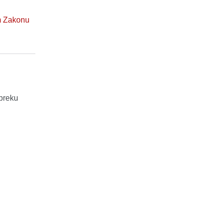
m Zakonu
apreku