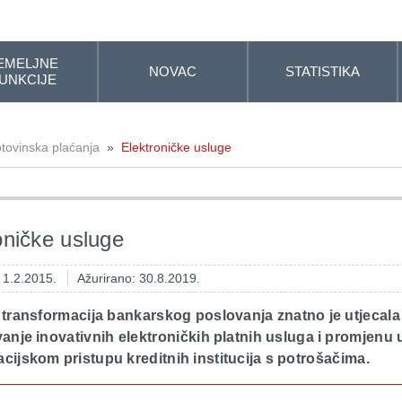
EMELJNE
NOVAC
STATISTIKA
UNKCIJE
tovinska plaćanja
»
Elektroničke usluge
oničke usluge
: 1.2.2015.
Ažurirano: 30.8.2019.
 transformacija bankarskog poslovanja znatno je utjecala
anje inovativnih elektroničkih platnih usluga i promjenu 
ijskom pristupu kreditnih institucija s potrošačima.