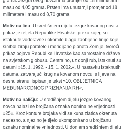
grama. Jezgra ovog novca ima promjer od 18 milimetara i
masu od 4,05 grama. Prsten ima unutarnji promjer od 18
milimetara i masu od 8,70 grama.
Motiv na licu:
U središnjem dijelu jezgre kovanog novca
prikaz je reljefa Republike Hrvatske, preko kojeg su
istaknute vodoravne i okomite blago zaobljene linije koje
simboliziraju paralele i meridijane planeta Zemlje, tvoreći
prikaz pojave Republike Hrvatske kao samostalne države
na svjetskom globusu. Centralno, uz donji rub, istaknuti su
datumi »15. 1. 1992. - 15. 1. 2002.«. U nastavku istaknutih
datuma, zatvarajući krug na kovanom novcu, s lijeve na
desnu stranu, ispisan je tekst »10. OBLJETNICA
MEĐUNARODNOG PRIZNANJA RH«.
Motiv na naličju:
U središnjem dijelu jezgre kovanog
novca nalazi se brojčana oznaka nominalne vrijednosti
»25«. Kroz konture brojaka vidi se kuna zlatica okrenuta
nadesno, a njezino je tijelo ukomponirano u brojčanu
oznaku nominalne vrijednosti. U donjem središnjem dijelu