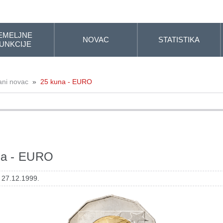
EMELJNE
NOVAC
STATISTIKA
UNKCIJE
ani novac
»
25 kuna - EURO
na - EURO
: 27.12.1999.