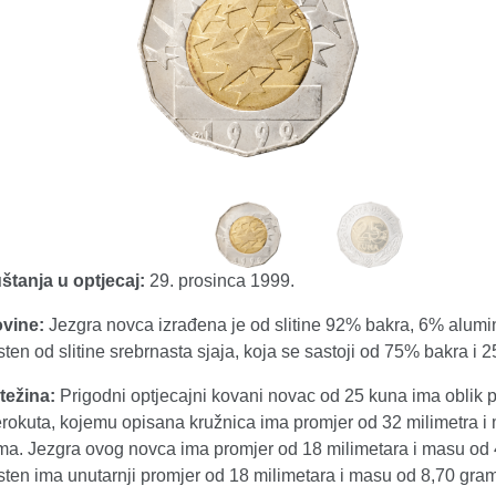
tanja u optjecaj:
29. prosinca 1999.
vine:
Jezgra novca izrađena je od slitine 92% bakra, 6% alumin
rsten od slitine srebrnasta sjaja, koja se sastoji od 75% bakra i 
težina:
Prigodni optjecajni kovani novac od 25 kuna ima oblik 
rokuta, kojemu opisana kružnica ima promjer od 32 milimetra i
ma. Jezgra ovog novca ima promjer od 18 milimetara i masu od 
sten ima unutarnji promjer od 18 milimetara i masu od 8,70 gra