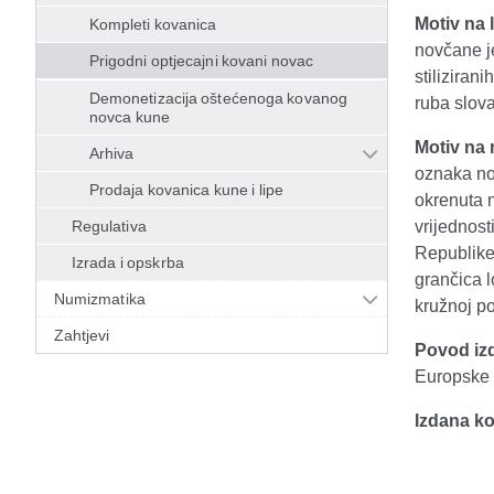
Motiv na l
Kompleti kovanica
novčane je
Prigodni optjecajni kovani novac
stiliziran
Demonetizacija oštećenoga kovanog
ruba slov
novca kune
Motiv na 
Arhiva
oznaka nom
Prodaja kovanica kune i lipe
okrenuta 
Regulativa
vrijednos
Republike 
Izrada i opskrba
grančica l
Numizmatika
kružnoj p
Zahtjevi
Povod iz
Europske 
Izdana ko