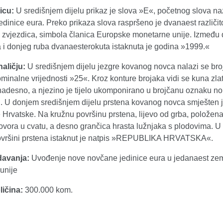
icu:
U središnjem dijelu prikaz je slova »E«, početnog slova n
dinice eura. Preko prikaza slova raspršeno je dvanaest različit
ih zvjezdica, simbola članica Europske monetarne unije. Između
a i donjeg ruba dvanaesterokuta istaknuta je godina »1999.«
naličju:
U središnjem dijelu jezgre kovanog novca nalazi se br
inalne vrijednosti »25«. Kroz konture brojaka vidi se kuna zla
nadesno, a njezino je tijelo ukomponirano u brojčanu oznaku n
ti. U donjem središnjem dijelu prstena kovanog novca smješten j
Hrvatske. Na kružnu površinu prstena, lijevo od grba, položena
ovora u cvatu, a desno grančica hrasta lužnjaka s plodovima. U 
ovršini prstena istaknut je natpis »REPUBLIKA HRVATSKA«.
davanja:
Uvođenje nove novčane jedinice eura u jedanaest ze
unije
ličina:
300.000 kom.