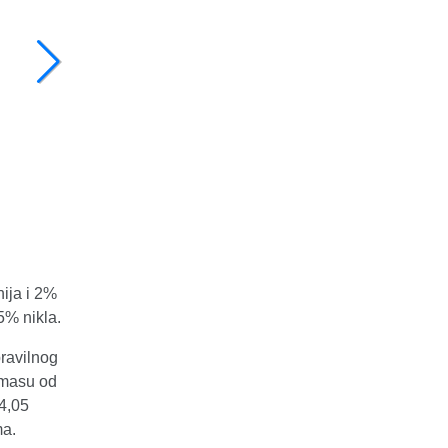
ija i 2%
25% nikla.
pravilnog
 masu od
4,05
ma.