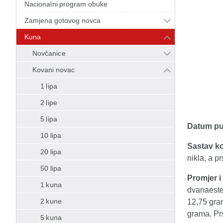
Nacionalni program obuke
Zamjena gotovog novca
Kuna
Novčanice
Kovani novac
1 lipa
2 lipe
5 lipa
Datum puš
10 lipa
Sastav ko
20 lipa
nikla, a p
50 lipa
Promjer i 
1 kuna
dvanaeste
2 kune
12,75 gra
grama. Pr
5 kuna