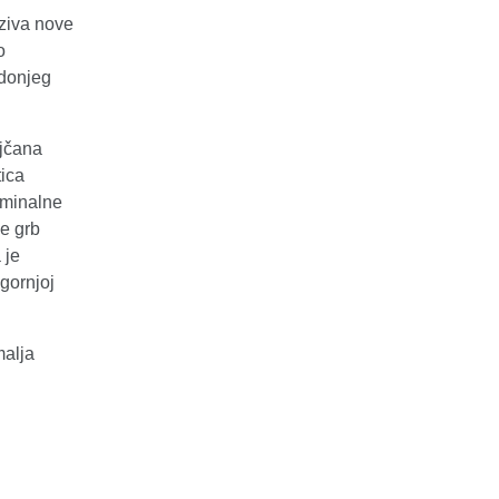
aziva nove
o
 donjeg
ojčana
tica
ominalne
e grb
 je
gornjoj
malja