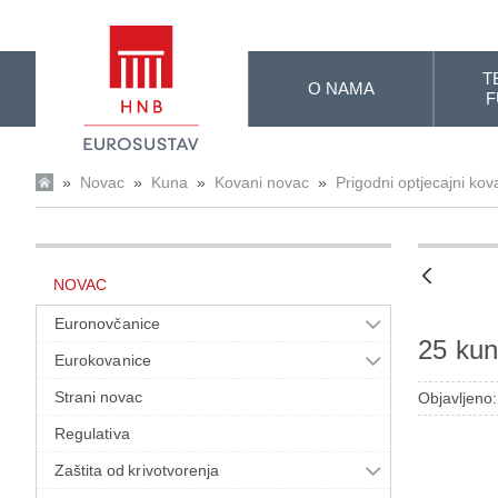
Skip to Main Content
T
O NAMA
F
»
Novac
»
Kuna
»
Kovani novac
»
Prigodni optjecajni kov
NOVAC
Euronovčanice
25 ku
Eurokovanice
Strani novac
Objavljeno
Regulativa
Zaštita od krivotvorenja