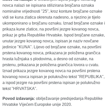
novca nalazi se ispisana stilizirana brojčana oznaka
nominalne vrijednosti "25", kroz konture brojčane oznake
vidi se kuna zlatica okrenuta nadesno, a njezino je tijelo
ukomponirano u brojčanu oznaku. Iznad brojčane oznake i
prikaza kune zlatice, na površini jezgre kovanog novca,
prikaz je grba Republike Hrvatske. Ispod brojčane oznake,
unutar jezgre kovanog novca, ispisan je naziv novčane
jedinice "KUNA". Lijevo od brojčane oznake, na površini
prstena kovanog novca, prikazana je položena grančica
hrasta lužnjaka s plodovima, a desno od oznake, na
prstenu, prikazana je položena grančica lovora u cvatu.
Iznad prikaza jezgre kovanog novca na površini prstena
kovanog novca ispisan je polukružno tekst "REPUBLIKA",
a ispod jezgre na površini prstena ispisan je polukružno
tekst "HRVATSKA".
Povod izdavanja:
obilježavanje predsjedanja Republike
Hrvatske Vijećem Europske unije 2020.