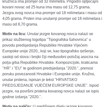
kružnica ima promjer od 32 milimetra. Prigodni optjecajni
kovani novac od 25 kuna ima masu od 12,75 grama.
Jezgra ovog novca ima promjer od 18 milimetara i masu od
4,05 grama. Prsten ima unutarnji promjer od 18 milimetara i
masu od 8,70 grama.
Motiv na licu:
Unutar jezgre kovanog novca nalazi se
prikaz službenog logotipa "Tipografska šahovnica" u
povodu predsjedanja Republike Hrvatske Vijećem
Europske unije 2020., koji se, kao tipografsko rješenje,
sastoji od slova i brojki čiji međusobni položaj asocira na
polja grba Republike Hrvatske. Kompozicijski, kraticama
"HR" i "EU" te godinom predsjedanja "2020.", prenosi
poruku povezanosti Hrvatske i Europske unije. Kružno,
unutar prstena, ispisan je tekst "HRVATSKO
PREDSJEDANJE VIJEĆEM EUROPSKE UNIJE". Ispod
jezgre, na površini prstena kovanog novca nalazi se ispis
godine izdanja "2020.".
Motiv na naličju:
U središnjem dijelu jezgre kovanog