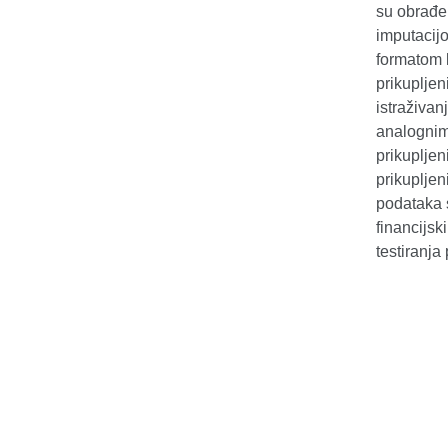
su obrađe
imputacijo
formatom k
prikupljen
istraživan
analognim
prikupljen
prikupljen
podataka s
financijsk
testiranja