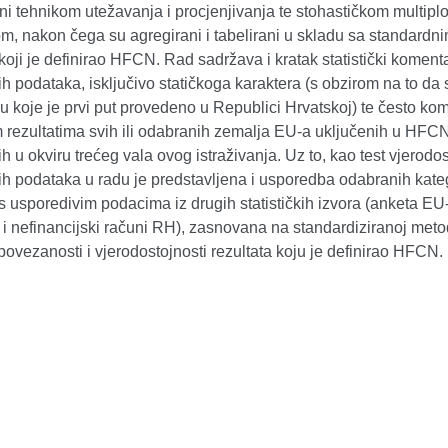
ni tehnikom utežavanja i procjenjivanja te stohastičkom multipl
m, nakon čega su agregirani i tabelirani u skladu sa standardn
oji je definirao HFCN. Rad sadržava i kratak statistički koment
ih podataka, isključivo statičkoga karaktera (s obzirom na to da 
ju koje je prvi put provedeno u Republici Hrvatskoj) te često ko
 rezultatima svih ili odabranih zemalja EU-a uključenih u HFCN
ih u okviru trećeg vala ovog istraživanja. Uz to, kao test vjerodos
ih podataka u radu je predstavljena i usporedba odabranih kateg
 usporedivim podacima iz drugih statističkih izvora (anketa EU
i i nefinancijski računi RH), zasnovana na standardiziranoj meto
 povezanosti i vjerodostojnosti rezultata koju je definirao HFCN.