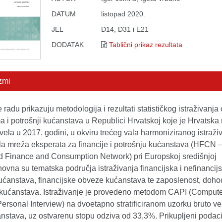
DATUM
listopad 2020.
JEL
D14, D31 i E21
DODATAK
Tablični prikaz rezultata
zmi
radu prikazuju metodologija i rezultati statističkog istraživanja 
a i potrošnji kućanstava u Republici Hrvatskoj koje je Hrvatsk
ela u 2017. godini, u okviru trećeg vala harmoniziranog istraži
ala mreža eksperata za financije i potrošnju kućanstava (HFCN 
 Finance and Consumption Network) pri Europskoj središnjoj
ovna su tematska područja istraživanja financijska i nefinancij
ućanstava, financijske obveze kućanstava te zaposlenost, doho
 kućanstava. Istraživanje je provedeno metodom CAPI (Comput
ersonal Interview) na dvoetapno stratificiranom uzorku bruto ve
stava, uz ostvarenu stopu odziva od 33,3%. Prikupljeni podaci s