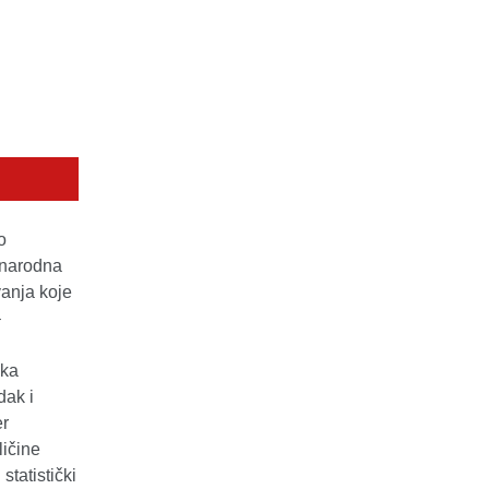
o
a narodna
vanja koje
–
ska
dak i
er
ličine
tatistički