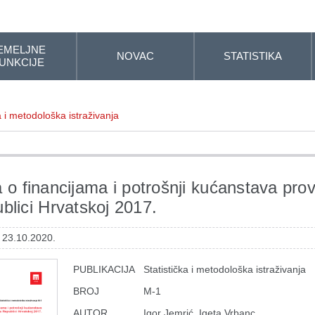
EMELJNE
NOVAC
STATISTIKA
UNKCIJE
a i metodološka istraživanja
 o financijama i potrošnji kućanstava pr
blici Hrvatskoj 2017.
: 23.10.2020.
PUBLIKACIJA
Statistička i metodološka istraživanja
BROJ
M-1
AUTOR
Igor Jemrić, Igeta Vrbanc