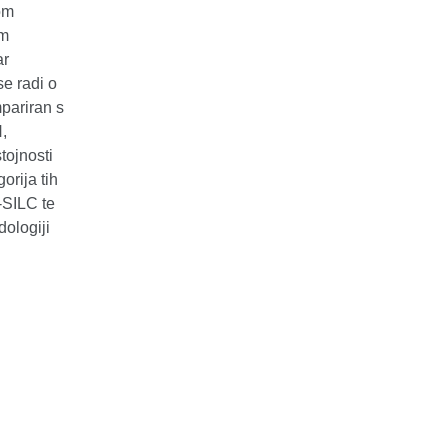
om
im
ar
se radi o
mpariran s
,
tojnosti
orija tih
-SILC te
dologiji