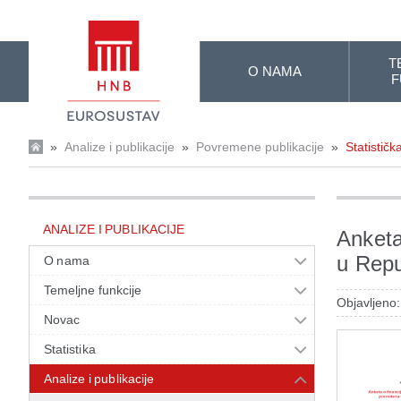
Skip to Main Content
T
O NAMA
F
»
Analize i publikacije
»
Povremene publikacije
»
Statističk
ANALIZE I PUBLIKACIJE
Anketa
u Repu
O nama
Temeljne funkcije
Objavljeno
Novac
Statistika
Analize i publikacije