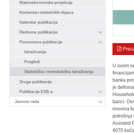
Makroekonomske projekcije
Komentari statističkih objava
Kalendar publikacija
Redovne publikacije
Povremene publikacije
Preu
Istraživanja
Pregledi
U ovom se 
Statistička i metodološka istraživanja
financijam
banka prov
Druge publikacije
je definir
Publikacije ESB-a
Household
Javnost rada
banci. Osn
imovina k
potrošnja
Assisted P
4070 kućan