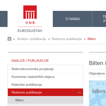
Skip to Main Content
T
O NAMA
F
»
Analize i publikacije
»
Redovne publikacije
»
Bilten
ANALIZE I PUBLIKACIJE
Bilten
Makroekonomske projekcije
Objavljeno:
Komentari statističkih objava
Kalendar publikacija
Redovne publikacije
Bilten