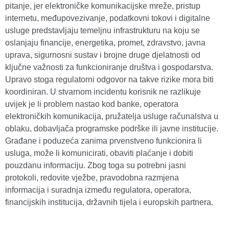
pitanje, jer elektroničke komunikacijske mreže, pristup
internetu, međupovezivanje, podatkovni tokovi i digitalne
usluge predstavljaju temeljnu infrastrukturu na koju se
oslanjaju financije, energetika, promet, zdravstvo, javna
uprava, sigurnosni sustav i brojne druge djelatnosti od
ključne važnosti za funkcioniranje društva i gospodarstva.
Upravo stoga regulatorni odgovor na takve rizike mora biti
koordiniran. U stvarnom incidentu korisnik ne razlikuje
uvijek je li problem nastao kod banke, operatora
elektroničkih komunikacija, pružatelja usluge računalstva u
oblaku, dobavljača programske podrške ili javne institucije.
Građane i poduzeća zanima prvenstveno funkcionira li
usluga, može li komunicirati, obaviti plaćanje i dobiti
pouzdanu informaciju. Zbog toga su potrebni jasni
protokoli, redovite vježbe, pravodobna razmjena
informacija i suradnja između regulatora, operatora,
financijskih institucija, državnih tijela i europskih partnera.