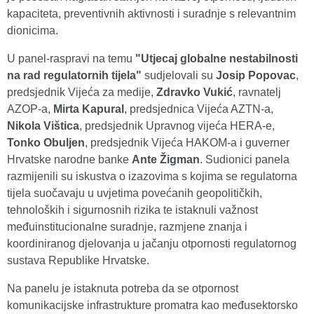
kapaciteta, preventivnih aktivnosti i suradnje s relevantnim
dionicima.
U panel-raspravi na temu
"Utjecaj globalne nestabilnosti
na rad regulatornih tijela"
sudjelovali su
Josip Popovac
,
predsjednik Vijeća za medije,
Zdravko Vukić
, ravnatelj
AZOP-a,
Mirta Kapural
, predsjednica Vijeća AZTN-a,
Nikola Vištica
, predsjednik Upravnog vijeća HERA-e,
Tonko Obuljen
, predsjednik Vijeća HAKOM-a i guverner
Hrvatske narodne banke
Ante Žigman
. Sudionici panela
razmijenili su iskustva o izazovima s kojima se regulatorna
tijela suočavaju u uvjetima povećanih geopolitičkih,
tehnoloških i sigurnosnih rizika te istaknuli važnost
međuinstitucionalne suradnje, razmjene znanja i
koordiniranog djelovanja u jačanju otpornosti regulatornog
sustava Republike Hrvatske.
Na panelu je istaknuta potreba da se otpornost
komunikacijske infrastrukture promatra kao međusektorsko