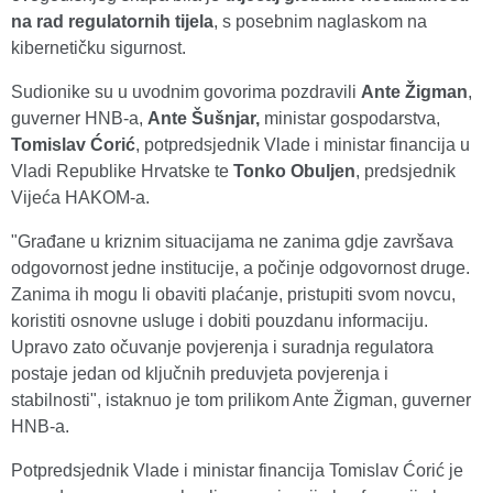
na rad regulatornih tijela
, s posebnim naglaskom na
kibernetičku sigurnost.
Sudionike su u uvodnim govorima pozdravili
Ante Žigman
,
guverner HNB-a,
Ante Šušnjar,
ministar gospodarstva,
Tomislav Ćorić
, potpredsjednik Vlade i ministar financija u
Vladi Republike Hrvatske te
Tonko Obuljen
, predsjednik
Vijeća HAKOM-a.
"Građane u kriznim situacijama ne zanima gdje završava
odgovornost jedne institucije, a počinje odgovornost druge.
Zanima ih mogu li obaviti plaćanje, pristupiti svom novcu,
koristiti osnovne usluge i dobiti pouzdanu informaciju.
Upravo zato očuvanje povjerenja i suradnja regulatora
postaje jedan od ključnih preduvjeta povjerenja i
stabilnosti", istaknuo je tom prilikom Ante Žigman, guverner
HNB-a.
Potpredsjednik Vlade i ministar financija Tomislav Ćorić je