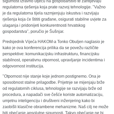
sigurnost izravno utječu na gospodarstvo te zahtijevaju
regulatorna rješenja koja prate razvoj tehnologije. "Važno
je da regulatorna tijela razmjenjuju iskustva i razvijaju
rješenja koja će štititi građane, osigurati stabilne uvjete za
ulaganja i pridonijeti konkurentnosti hrvatskog
gospodarstva", poručio je Šušnjar.
Predsjednik Vijeća HAKOM-a Tonko Obuljen naglasio je
kako je ova konferencija prilika da se povežu različite
perspektive: komunikacijsku infrastrukturu, financijsku
stabilnost, operativnu otpornost, upravljanje incidentima i
odgovornost institucija.
"Otpornost nije stanje koje jednom postignemo. Ona je
sposobnost stalne prilagodbe. Prijetnje se mijenjaju brže
od regulatornih ciklusa, tehnologije se razvijaju brže od
procedura, a napadači sve češće koriste automatizaciju,
umjetnu inteligenciju i društveni inženjering kako bi
zaobišli klasične obrambene mehanizme. Naš cilj ne može
biti obećanje apsolutne sigurnosti. Takvo obećanje ne bi