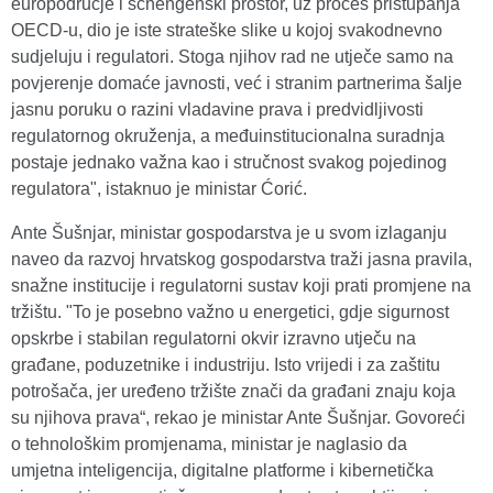
europodručje i schengenski prostor, uz proces pristupanja
OECD-u, dio je iste strateške slike u kojoj svakodnevno
sudjeluju i regulatori. Stoga njihov rad ne utječe samo na
povjerenje domaće javnosti, već i stranim partnerima šalje
jasnu poruku o razini vladavine prava i predvidljivosti
regulatornog okruženja, a međuinstitucionalna suradnja
postaje jednako važna kao i stručnost svakog pojedinog
regulatora", istaknuo je ministar Ćorić.
Ante Šušnjar, ministar gospodarstva je u svom izlaganju
naveo da razvoj hrvatskog gospodarstva traži jasna pravila,
snažne institucije i regulatorni sustav koji prati promjene na
tržištu. "To je posebno važno u energetici, gdje sigurnost
opskrbe i stabilan regulatorni okvir izravno utječu na
građane, poduzetnike i industriju. Isto vrijedi i za zaštitu
potrošača, jer uređeno tržište znači da građani znaju koja
su njihova prava“, rekao je ministar Ante Šušnjar. Govoreći
o tehnološkim promjenama, ministar je naglasio da
umjetna inteligencija, digitalne platforme i kibernetička