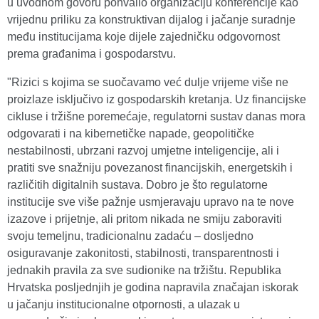
u uvodnom govoru pohvalio organizaciju konferencije kao
vrijednu priliku za konstruktivan dijalog i jačanje suradnje
među institucijama koje dijele zajedničku odgovornost
prema građanima i gospodarstvu.
"Rizici s kojima se suočavamo već dulje vrijeme više ne
proizlaze isključivo iz gospodarskih kretanja. Uz financijske
cikluse i tržišne poremećaje, regulatorni sustav danas mora
odgovarati i na kibernetičke napade, geopolitičke
nestabilnosti, ubrzani razvoj umjetne inteligencije, ali i
pratiti sve snažniju povezanost financijskih, energetskih i
različitih digitalnih sustava. Dobro je što regulatorne
institucije sve više pažnje usmjeravaju upravo na te nove
izazove i prijetnje, ali pritom nikada ne smiju zaboraviti
svoju temeljnu, tradicionalnu zadaću – dosljedno
osiguravanje zakonitosti, stabilnosti, transparentnosti i
jednakih pravila za sve sudionike na tržištu. Republika
Hrvatska posljednjih je godina napravila značajan iskorak
u jačanju institucionalne otpornosti, a ulazak u