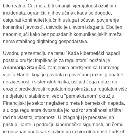
bilo realno. Cilj mora biti smanjiti vjerojatnost ozbiljnih
incidenata, ograničiti njihov učinak kada se dogode,
osigurati kontinuitet ključnih usluga i očuvati povjerenje
korisnika i javnosti", ustvrdio je u svom izlaganju Obuljen,
napominjući kako bez pouzdanih komunikacijskih mreža
nema stabilnog digitalnog gospodarstva.
Uvodnu prezentaciju na temu "Kada kibernetički napadi
postaju oružje: implikacije za regulatore" održala je
Anamarija Staničić
, zamjenica predsjednika Upravnog
vijeća Hanfe, koja je govorila o povećanoj razini globalne
neizvjesnosti i sistemskih rizika, uslijed čega dolazi do
erozije predvidivosti regulatornog okružja pa regulatori više
ne djeluju u stabilnom, već u "permakriznom" okružju.
Financijski je sektor naglašeno meta kibernetskih napada,
a uloga regulatora dvostruka je: nadzor stabilnosti tržišta i
rad na vlastitoj otpornosti. U izlaganju je predstavljen
pristup Hanfe u području kibernetičke sigurnosti, pri čemu
je poseban naglasak stavljen na razvoj otpornosti, ljudskih