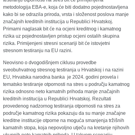
metodologija EBA-e, koja će biti dodatno pojednostavljena
kako bi se odrazila priroda, vrsta i složenost poslova manje
značajnih kreditnih institucija u Republici Hrvatskoj.
Primarni naglasak bit će na ocjeni kreditnog i kamatnog
rizika uz pojednostavljen pristup ocjeni ostalih skupina
rizika. Primijenjeni stresni scenariji bit će istovjetni
stresnom testiranju na EU razini.
Neovisno o dvogodišnjem ciklusu provedbe
sveobuhvatnog stresnog testiranja u Hrvatskoj i na razini
EU, Hrvatska narodna banka je 2024. godini provela i
tematsko testiranje otpornosti na stres u području kamatnog
rizika odnosno neto kamatnih prihoda manje značajnih
kreditnih institucija u Republici Hrvatskoj. Rezultati
provedenog nadzornog testiranja otpornosti na stres za
područje kamatnog rizika pokazuju da su manje značajne
kreditne institucije otporne na moguća smanjenja tržišnih
kamatnih stopa, koja nepovoljno utječu na kretanje njihovih
ukupnih neto kamatnih prihoda. U takvom scenariju