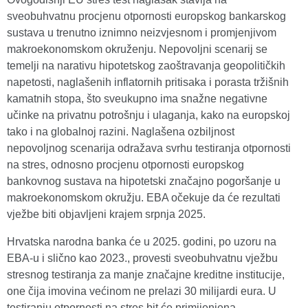
sveobuhvatnu procjenu otpornosti europskog bankarskog
sustava u trenutno iznimno neizvjesnom i promjenjivom
makroekonomskom okruženju. Nepovoljni scenarij se
temelji na narativu hipotetskog zaoštravanja geopolitičkih
napetosti, naglašenih inflatornih pritisaka i porasta tržišnih
kamatnih stopa, što sveukupno ima snažne negativne
učinke na privatnu potrošnju i ulaganja, kako na europskoj
tako i na globalnoj razini. Naglašena ozbiljnost
nepovoljnog scenarija odražava svrhu testiranja otpornosti
na stres, odnosno procjenu otpornosti europskog
bankovnog sustava na hipotetski značajno pogoršanje u
makroekonomskom okružju. EBA očekuje da će rezultati
vježbe biti objavljeni krajem srpnja 2025.
Hrvatska narodna banka će u 2025. godini, po uzoru na
EBA-u i slično kao 2023., provesti sveobuhvatnu vježbu
stresnog testiranja za manje značajne kreditne institucije,
one čija imovina većinom ne prelazi 30 milijardi eura. U
testiranju otpornosti na stres bit će primijenjena