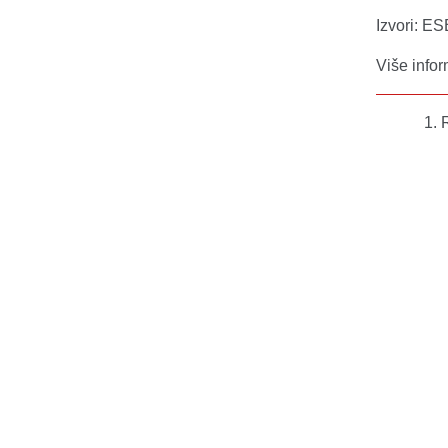
Izvori: E
Više info