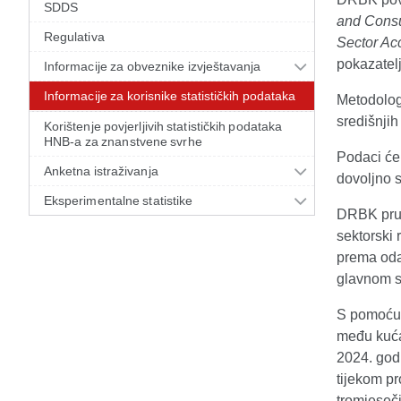
SDDS
and Cons
Regulativa
Sector Ac
pokazatel
Informacije za obveznike izvještavanja
Informacije za korisnike statističkih podataka
Metodologi
središnjih
Korištenje povjerljivih statističkih podataka
HNB-a za znanstvene svrhe
Podaci će 
Anketna istraživanja
dovoljno s
Eksperimentalne statistike
DRBK pruž
sektorski
prema oda
glavnom 
S pomoću 
među kuća
2024. godi
tijekom p
tromjesečj