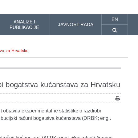
EN
ANALIZE I
JAVNOST RADA
PUBLIKACIJE
ava za Hrvatsku
obi bogatstva kućanstava za Hrvatsku
 objavila eksperimentalne statistike o razdiobi
ibucijski računi bogatstva kućanstava (DRBK; engl.
otrošnji kućanstava (AFPK; engl.
Household finance