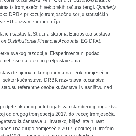
a iz tromjesečnih sektorskih računa (engl.
Quarterly
aka DRBK prikazuje tromjesečne serije statističkih
ave EU-a izvan europodručja.
la je i sastavila Stručna skupina Europskog sustava
on Distributional Financial Accounts
, EG DFA).
ršetka svakog razdoblja. Eksperimentalni podaci
i temelje se na brojnim pretpostavkama.
stava te njihovim komponentama. Dok tromjesečni
eli sektor kućanstava, DRBK razvrstava kućanstva
statusu referentne osobe kućanstva i vlasništvu nad
spodjele ukupnog netobogatstva i stambenog bogatstva
oj od drugog tromjesečja 2017. do trećeg tromjesečja
tstvo kućanstava u Hrvatskoj bilježi stalni rast
odnosu na drugo tromjesečje 2017. godine) i u trećem
ast od 2021. godine, što može biti posljedica