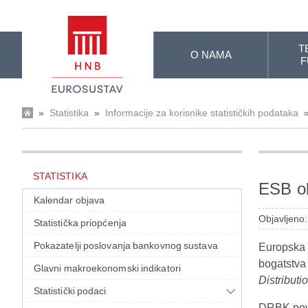
Skip to Main Content
T
O NAMA
F
»
Statistika
»
Informacije za korisnike statističkih podataka
STATISTIKA
ESB ob
Kalendar objava
Objavljeno:
Statistička priopćenja
Pokazatelji poslovanja bankovnog sustava
Europska s
bogatstva
Glavni makroekonomski indikatori
Distribut
Statistički podaci
DRBK pove