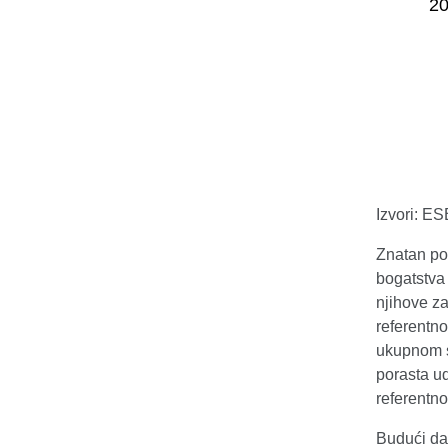
Izvori: E
Znatan po
bogatstva 
njihove z
referentn
ukupnom s
porasta u
referentn
Budući da