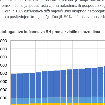
omskih činitelja, poput rasta cijena nekretnina ili gospodars
 Gornjih 10% kućanstava drži najveći udio ukupnog netobogatstv
 eura u posljednjem tromjesečju. Donjih 50% kućanstava posjedu
Netobogatstvo kućanstava RH prema kvintilnim razredima