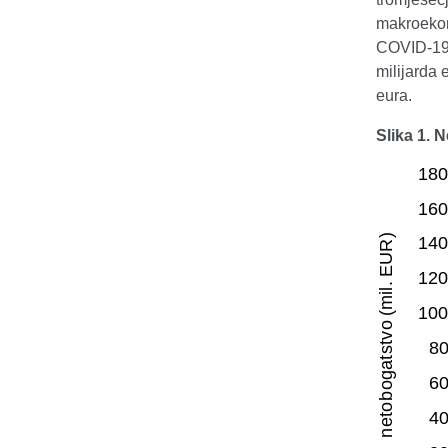
makroekon
COVID-19.
milijarda
eura.
Slika 1. 