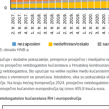
SB; obrada HNB-a
čuje i dodatne pokazatelje, primjerice prosječno i medijalno n
no prosječno netobogatstvo kućanstava u Hrvatskoj kontinuirano
g netobogatstva, što upućuje na velike razlike među kućanstvim
stva s vremenom se povećava. Istodobno, oba su pokazatelja vi
je. Na kraju trećeg tromjesečja 2024. prosječno netobogatstvo 
prosječno kućanstvo europodručja taj iznos 405,9 tisuća eura.
Netobogatstvo kućanstava RH i europodručja