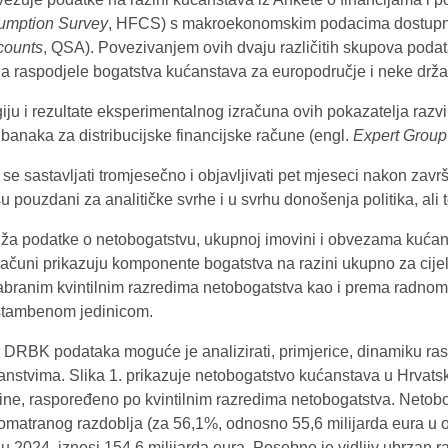
umption Survey
,
HFCS) s makroekonomskim podacima dostupnim
counts
,
QSA). Povezivanjem ovih dvaju različitih skupova podat
ja raspodjele bogatstva kućanstava za europodručje i neke drž
ju i rezultate eksperimentalnog izračuna ovih pokazatelja razvi
 banaka za distribucijske financijske račune (engl.
Expert Group 
se sastavljati tromjesečno i objavljivati pet mjeseci nakon zav
u pouzdani za analitičke svrhe i u svrhu donošenja politika, al
a podatke o netobogatstvu, ukupnoj imovini i obvezama kućan
 računi prikazuju komponente bogatstva na razini ukupno za cij
branim kvintilnim razredima netobogatstva kao i prema radnom 
stambenom jedinicom.
DRBK podataka moguće je analizirati, primjerice, dinamiku ra
nstvima. Slika 1. prikazuje netobogatstvo kućanstava u Hrvatsk
ne, raspoređeno po kvintilnim razredima netobogatstva. Netoboga
romatranog razdoblja (za 56,1%, odnosno 55,6 milijarda eura u 
u 2024. iznosi 154,6 milijarda eura. Posebno je vidljiv ubrzan r