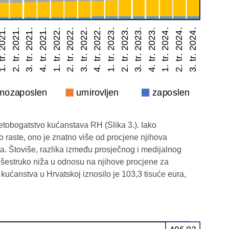
etobogatstvo kućanstava RH (Slika 3.). Iako
 raste, ono je znatno više od procjene njihova
a. Štoviše, razlika između prosječnog i medijalnog
šestruko niža u odnosu na njihove procjene za
kućanstva u Hrvatskoj iznosilo je 103,3 tisuće eura,