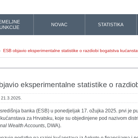
EMELJNE
NOVAC
STATISTIKA
UNKCIJE
»
ESB objavio eksperimentalne statistike o razdiobi bogatstva kućanst
javio eksperimentalne statistike o razdi
 21.3.2025.
redišnja banka (ESB) u ponedjeljak 17. ožujka 2025. prvi je put
 kućanstava za Hrvatsku, koje su objedinjene pod nazivom distr
ional Wealth Accounts
,
DWA).
zuje podatke na razini kućanstava iz Ankete o financijama i p