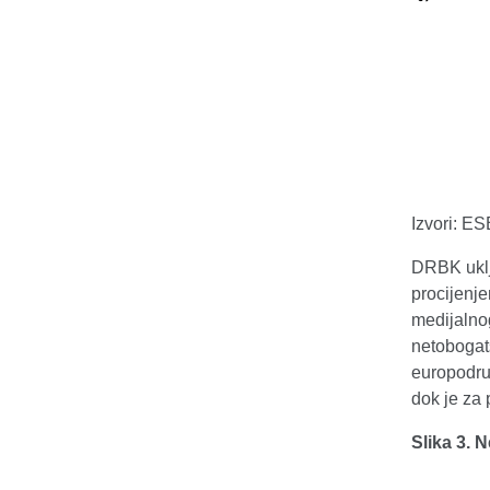
Izvori: E
DRBK uklju
procijenje
medijalno
netobogat
europodruč
dok je za 
Slika 3. 