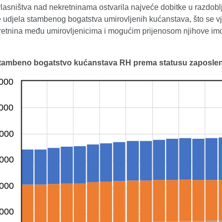
lasništva nad nekretninama ostvarila najveće dobitke u razdoblju
 udjela stambenog bogatstva umirovljenih kućanstava, što se v
retnina među umirovljenicima i mogućim prijenosom njihove imo
 Stambeno bogatstvo kućanstava RH prema statusu zaposlen