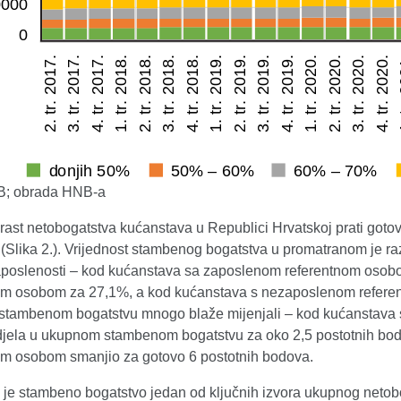
SB; obrada HNB-a
rast netobogatstva kućanstava u Republici Hrvatskoj prati gotov
(Slika 2.). Vrijednost stambenog bogatstva u promatranom je ra
aposlenosti – kod kućanstava sa zaposlenom referentnom oso
om osobom za 27,1%, a kod kućanstava s nezaposlenom referent
tambenom bogatstvu mnogo blaže mijenjali – kod kućanstava 
djela u ukupnom stambenom bogatstvu za oko 2,5 postotnih bodo
om osobom smanjio za gotovo 6 postotnih bodova.
 je stambeno bogatstvo jedan od ključnih izvora ukupnog netobo