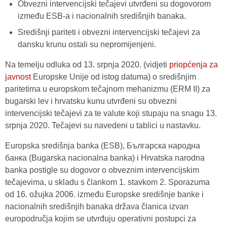
Obvezni intervencijski tečajevi utvrđeni su dogovorom
između ESB-a i nacionalnih središnjih banaka.
Središnji pariteti i obvezni intervencijski tečajevi za
dansku krunu ostali su nepromijenjeni.
Na temelju odluka od 13. srpnja 2020. (vidjeti
priopćenja za
javnost
Europske Unije od istog datuma) o središnjim
paritetima u europskom tečajnom mehanizmu (ERM II) za
bugarski lev i hrvatsku kunu utvrđeni su obvezni
intervencijski tečajevi za te valute koji stupaju na snagu 13.
srpnja 2020. Tečajevi su navedeni u tablici u nastavku.
Europska središnja banka (ESB), Българска народна
банка (Bugarska nacionalna banka) i Hrvatska narodna
banka postigle su dogovor o obveznim intervencijskim
tečajevima, u skladu s člankom 1. stavkom 2. Sporazuma
od 16. ožujka 2006. između Europske središnje banke i
nacionalnih središnjih banaka država članica izvan
europodručja kojim se utvrđuju operativni postupci za