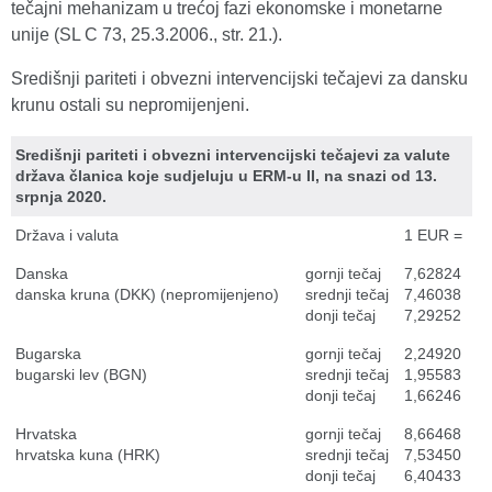
tečajni mehanizam u trećoj fazi ekonomske i monetarne
unije (SL C 73, 25.3.2006., str. 21.).
Središnji pariteti i obvezni intervencijski tečajevi za dansku
krunu ostali su nepromijenjeni.
Središnji pariteti i obvezni intervencijski tečajevi za valute
država članica koje sudjeluju u ERM-u II, na snazi od 13.
srpnja 2020.
Država i valuta
1 EUR =
Danska
gornji tečaj
7,62824
danska kruna (DKK) (nepromijenjeno)
srednji tečaj
7,46038
donji tečaj
7,29252
Bugarska
gornji tečaj
2,24920
bugarski lev (BGN)
srednji tečaj
1,95583
donji tečaj
1,66246
Hrvatska
gornji tečaj
8,66468
hrvatska kuna (HRK)
srednji tečaj
7,53450
donji tečaj
6,40433