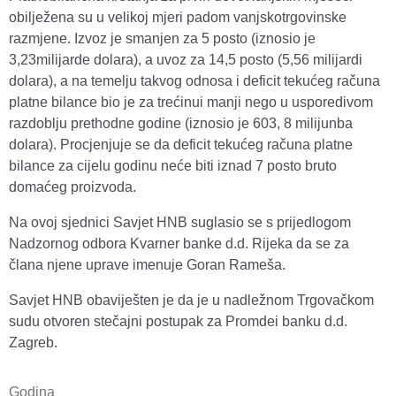
obilježena su u velikoj mjeri padom vanjskotrgovinske
razmjene. Izvoz je smanjen za 5 posto (iznosio je
3,23milijarde dolara), a uvoz za 14,5 posto (5,56 milijardi
dolara), a na temelju takvog odnosa i deficit tekućeg računa
platne bilance bio je za trećinui manji nego u usporedivom
razdoblju prethodne godine (iznosio je 603, 8 milijunba
dolara). Procjenjuje se da deficit tekućeg računa platne
bilance za cijelu godinu neće biti iznad 7 posto bruto
domaćeg proizvoda.
Na ovoj sjednici Savjet HNB suglasio se s prijedlogom
Nadzornog odbora Kvarner banke d.d. Rijeka da se za
člana njene uprave imenuje Goran Rameša.
Savjet HNB obaviješten je da je u nadležnom Trgovačkom
sudu otvoren stečajni postupak za Promdei banku d.d.
Zagreb.
Godina