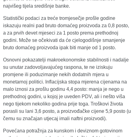
najvišeg tijela središnje banke.
Statistički podaci za treće tromjesečje prošle godine
iskazuju realni pad bruto domaćeg proizvoda za 0,8 posto,
a za prvih devet mjeseci za 1 posto prema prethodnoj
godini. Može se očekivati da će cjelogodišnje smanjenje
bruto domaćeg proizvoda ipak biti manje od 1 posto.
Osnovni pokazatelji makroekonomske stabilnosti i nadalje
su unutar zadovoljavajućeg raspona, te ne iziskuju
promjene ili poduzimanje nekih dodatnih mjera u
monetarnoj politici. Inflacijska stopa mjerena cijenama na
malo iznosi za prošlu godinu 4,4 posto: manja je nego u
prethodnoj godini, u kojoj je uveden PDV, ali i nešto viša
nego tijekom nekoliko godina prije toga. Troškovi života
porasli su lani 3,6 posto, a proizvođačke cijene 5,9 posto (u
čemu su značajan utjecaj imali naftni proizvodi).
Povećana potražnja za kunskom i deviznom gotovinom