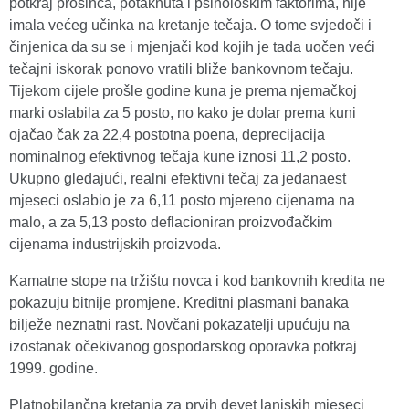
potkraj prosinca, potaknuta i psihološkim faktorima, nije
imala većeg učinka na kretanje tečaja. O tome svjedoči i
činjenica da su se i mjenjači kod kojih je tada uočen veći
tečajni iskorak ponovo vratili bliže bankovnom tečaju.
Tijekom cijele prošle godine kuna je prema njemačkoj
marki oslabila za 5 posto, no kako je dolar prema kuni
ojačao čak za 22,4 postotna poena, deprecijacija
nominalnog efektivnog tečaja kune iznosi 11,2 posto.
Ukupno gledajući, realni efektivni tečaj za jedanaest
mjeseci oslabio je za 6,11 posto mjereno cijenama na
malo, a za 5,13 posto deflacioniran proizvođačkim
cijenama industrijskih proizvoda.
Kamatne stope na tržištu novca i kod bankovnih kredita ne
pokazuju bitnije promjene. Kreditni plasmani banaka
bilježe neznatni rast. Novčani pokazatelji upućuju na
izostanak očekivanog gospodarskog oporavka potkraj
1999. godine.
Platnobilančna kretanja za prvih devet lanjskih mjeseci