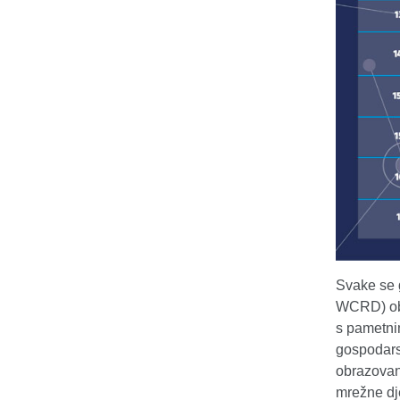
Svake se 
WCRD) obi
s pametnim
gospodarst
obrazovan
mrežne dje