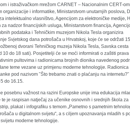
om i istraživačkom mrežom CARNET – Nacionalnim CERT-om
 organizacije i informatike, Ministarstvom unutarnjih poslova,
a intelektualno vlasništvo, Agencijom za elektroničke medije,
za nadzor financijskih usluga, Ministarstvom financija, Agenci
sobnih podataka i Tehničkim muzejom Nikola Tesla organizira
nje Svjetskog dana potrošača u Hrvatskoj, koje će se održati 15
zložbenoj dvorani Tehničkog muzeja Nikola Tesla, Savska cesta 
 10 do 18 sati). Posjetitelji će se moći informirati o zaštiti prav
ativnim pultovima i radionicama brojnih dionika navedenog podr
dane teme vezane uz primjenu moderne tehnologije. Radionica
anke pod nazivom "Što trebamo znati o plaćanju na internetu?"
45 do 16.15.
e posebnu važnost na razini Europske unije ima edukacija mla
 te je raspisan natječaj za učenike osnovnih i srednjih škola za 
strip, plakat i infografiku s temom „Pametno s pametnim tehnol
trošača u digitalnom svijetu“, a s ciljem upoznavanja mladih s 
 svijetu moderne tehnologije.