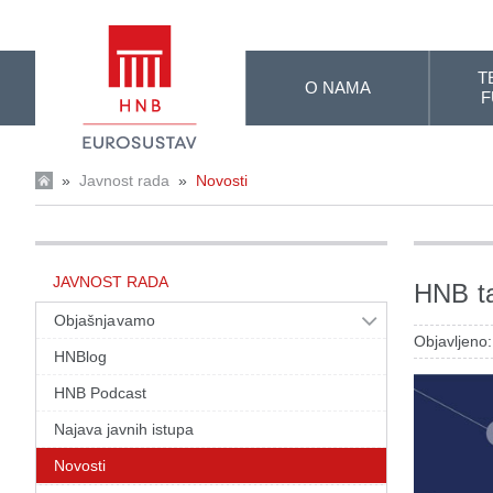
Skip to Main Content
T
O NAMA
F
»
Javnost rada
»
Novosti
JAVNOST RADA
HNB ta
Objašnjavamo
Objavljeno:
HNBlog
HNB Podcast
Najava javnih istupa
Novosti