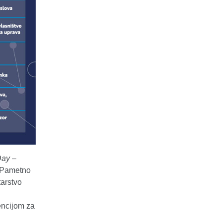
Day
–
 „Pametno
tarstvo
ncijom za