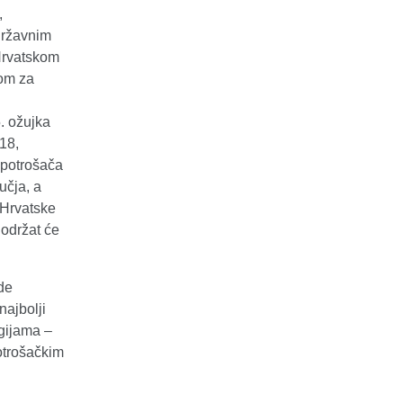
,
 Državnim
 Hrvatskom
jom za
. ožujka
18,
a potrošača
učja, a
 Hrvatske
 održat će
de
najbolji
ogijama –
potrošačkim