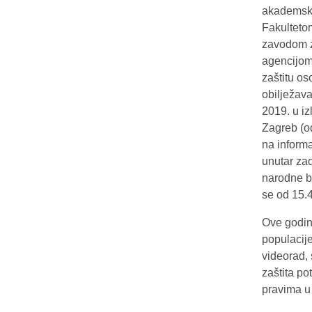
akademsk
Fakultetom
zavodom z
agencijom 
zaštitu o
obilježava
2019. u i
Zagreb (od
na inform
unutar za
narodne b
se od 15.
Ove godin
populacije
videorad, 
zaštita po
pravima u