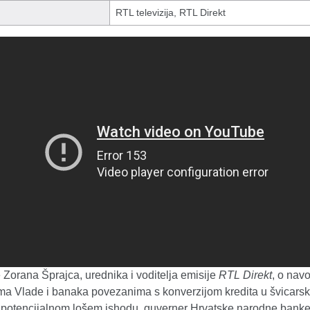
RTL televizija, RTL Direkt
 Zorana Šprajca, urednika i voditelja emisije
RTL Direkt
, o nav
ma Vlade i banaka povezanima s konverzijom kredita u švicars
i potencijalnom lošem ishodu, guverner Hrvatske narodne banke