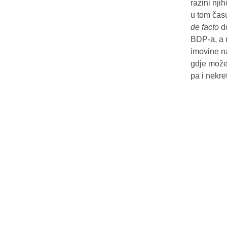
razini nji
u tom čas
de facto
do
BDP-a, a n
imovine na
gdje može 
pa i nekr