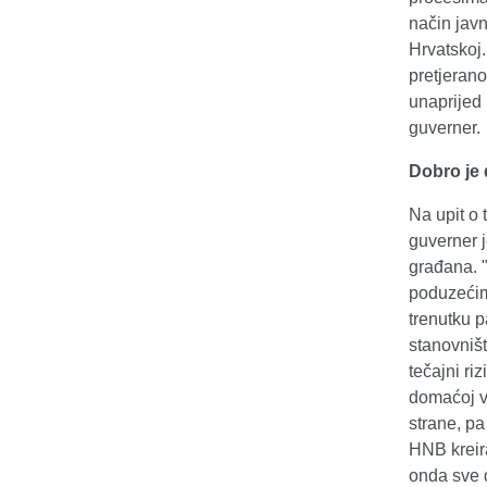
način jav
Hrvatskoj.
pretjerano
unaprijed 
guverner.
Dobro je 
Na upit o 
guverner j
građana. 
poduzećim
trenutku 
stanovništ
tečajni ri
domaćoj va
strane, pa
HNB kreira
onda sve 