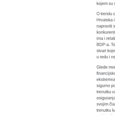
kojem su s
O trendu 
Hrvatska i
napraviti 
konkurentn
ima i rela
BDP-a. To 
stvari koj
u redu i n
Glede mon
financijsk
ekstremna
sigurno po
trenutku u
osiguranja
svojim čla
trenutku k