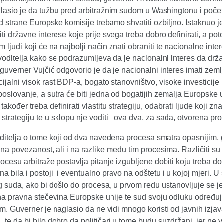
glasio je da tužbu pred arbitražnim sudom u Washingtonu i poče
 strane Europske komisije trebamo shvatiti ozbiljno. Istaknuo j
iti državne interese koje prije svega treba dobro definirati, a po
im ljudi koji će na najbolji način znati obraniti te nacionalne inte
voditelja kako se podrazumijeva da je nacionalni interes da drž
a guverner Vujčić odgovorio je da je nacionalni interes imati zeml
ijalni visok rast BDP-a, bogato stanovništvo, visoke investicije 
poslovanje, a sutra će biti jedna od bogatijih zemalja Europske 
 također treba definirati vlastitu strategiju, odabrati ljude koji zn
tu strategiju te u sklopu nje voditi i ova dva, za sada, otvorena pr
oditelja o tome koji od dva navedena procesa smatra opasnijim,
na povezanost, ali i na razlike među tim procesima. Različiti su 
rocesu arbitraže postavlja pitanje izgubljene dobiti koju treba do
ona bila i postoji li eventualno pravo na odštetu i u kojoj mjeri. U
suda, ako bi došlo do procesa, u prvom redu ustanovljuje se je 
na pravna stečevina Europske unije te sud svoju odluku određuj
im. Guverner je naglasio da ne vidi mnogo koristi od javnih izja
 te da bi bilo dobro da političari u tome budu suzdržani, jer ne v