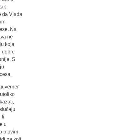
tak
e da Vlada
tom
rese. Na
ava ne
ju koja
i dobre
unije. S
aju
ocesa.
 guverner
utoliko
kazati,
 slučaju
li
e u
va o ovim
idi na koji