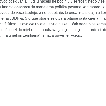
hovog očekivanja, ljudi u načelu ne počinju više trošiti nego više š
u imamo opasnost da monetarna politika postane kontraprodukti
vede do veće štednje, a ne potrošnje, te onda imate daljnju kon
e rast BDP-a. S druge strane se otvara pitanje rasta cijena fina
 tržištima uz ovakve uvjete uz vrlo niske ili čak negativne kama
doći opet do mjehura i napuhavanja cijena i cijena dionica i o
etnina u nekim zemljama", smatra guverner Vujčić.