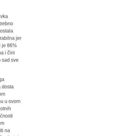
avka
otrebno
postala
rabilna jer
i je 86%
 i čini
o sad sve
ga
a dosta
nom
 su u ovom
votnih
ćnosti
om
ti na