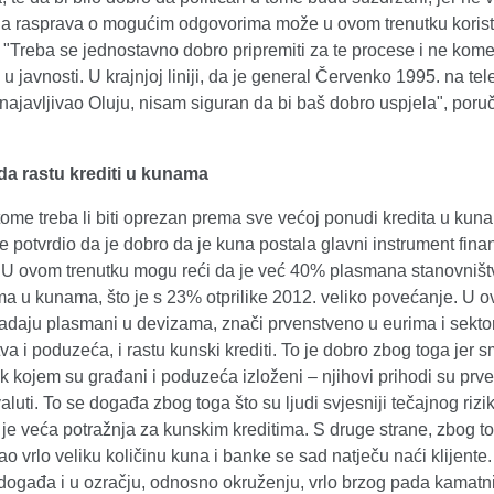
na rasprava o mogućim odgovorima može u ovom trenutku koristi
 "Treba se jednostavno dobro pripremiti za te procese i ne komen
 u javnosti. U krajnjoj liniji, da je general Červenko 1995. na tele
najavljivao Oluju, nisam siguran da bi baš dobro uspjela", poruč
da rastu krediti u kunama
tome treba li biti oprezan prema sve većoj ponudi kredita u kun
e potvrdio da je dobro da je kuna postala glavni instrument fina
"U ovom trenutku mogu reći da je već 40% plasmana stanovništv
a u kunama, što je s 23% otprilike 2012. veliko povećanje. U 
padaju plasmani u devizama, znači prvenstveno u eurima i sekto
va i poduzeća, i rastu kunski krediti. To je dobro zbog toga jer 
zik kojem su građani i poduzeća izloženi – njihovi prihodi su prv
luti. To se događa zbog toga što su ljudi svjesniji tečajnog rizi
 je veća potražnja za kunskim kreditima. S druge strane, zbog to
o vrlo veliku količinu kuna i banke se sad natječu naći klijente. 
događa i u ozračju, odnosno okruženju, vrlo brzog pada kamatni