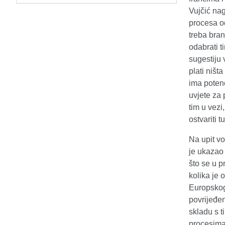
Vujčić na
procesa od
treba bran
odabrati t
sugestiju 
plati ništ
ima potenc
uvjete za 
tim u vezi,
ostvariti 
Na upit v
je ukazao 
što se u p
kolika je 
Europskog 
povrijeđe
skladu s t
procesima,