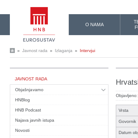
Skip to Main Content
T
O NAMA
F
»
Javnost rada
»
Izlaganja
»
Intervjui
JAVNOST RADA
Hrvats
Objašnjavamo
Objavljeno:
HNBlog
HNB Podcast
Vrsta
Najava javnih istupa
Govornik
Novosti
Datum obj