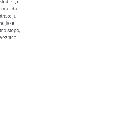
tedjeti, i
vna i da
trakciju
ncijske
tne stope,
bveznica,