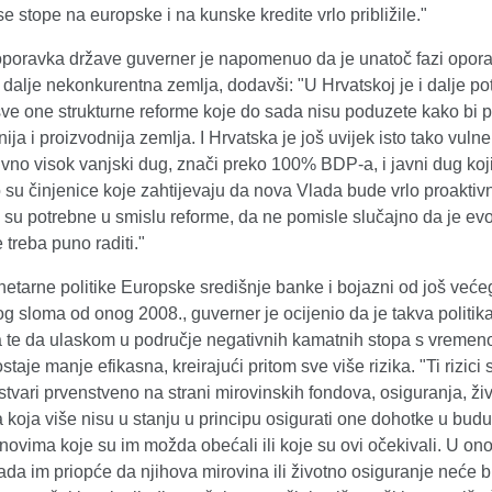
e stope na europske i na kunske kredite vrlo približile."
oporavka države guverner je napomenuo da je unatoč fazi opor
 dalje nekonkurentna zemlja, dodavši: "U Hrvatskoj je i dalje p
sve one strukturne reforme koje do sada nisu poduzete kako bi 
ija i proizvodnija zemlja. I Hrvatska je još uvijek isto tako vulne
tivno visok vanjski dug, znači preko 100% BDP-a, i javni dug koj
su činjenice koje zahtijevaju da nova Vlada bude vrlo proaktivna
e su potrebne u smislu reforme, da ne pomisle slučajno da je ev
e treba puno raditi."
etarne politike Europske središnje banke i bojazni od još veće
og sloma od onog 2008., guverner je ocijenio da je takva politik
 te da ulaskom u područje negativnih kamatnih stopa s vreme
staje manje efikasna, kreirajući pritom sve više rizika. "Ti rizici
stvari prvenstveno na strani mirovinskih fondova, osiguranja, ži
 koja više nisu u stanju u principu osigurati one dohotke u budu
novima koje su im možda obećali ili koje su ovi očekivali. U on
ada im priopće da njihova mirovina ili životno osiguranje neće bi