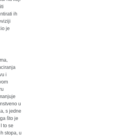
ti
tirati ih
viziji
io je
ama,
nciranja
u i
ovom
ru
smanjuje
enstveno u
ka, s jedne
ga što je
I to se
h stopa, u