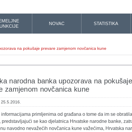
EMELJNE
NOVAC
STATISTIKA
UNKCIJE
pozorava na pokušaje prevare zamjenom novčanica kune
ka narodna banka upozorava na pokušaj
re zamjenom novčanica kune
 25.5.2016.
 informacijama primljenima od građana o tome da im se obratila
 predstavljajući se kao djelatnica Hrvatske narodne banke, zatr
enu navodno nevažećih novčanica kune važećima, Hrvatska na