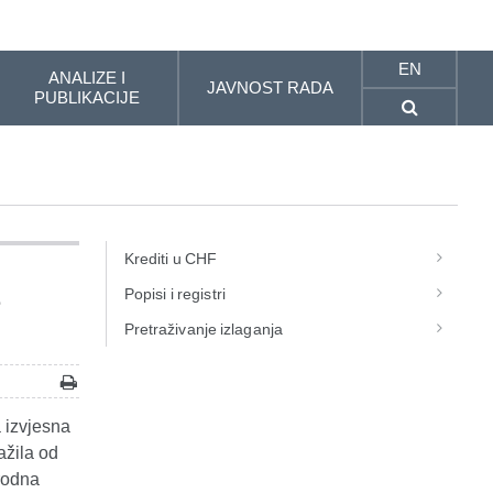
EN
ANALIZE I
JAVNOST RADA
PUBLIKACIJE
Krediti u CHF
Popisi i registri
e
Pretraživanje izlaganja
 izvjesna
ažila od
rodna