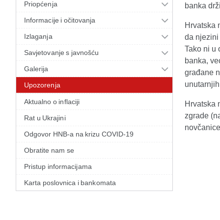
Priopćenja
banka drži
Informacije i očitovanja
Hrvatska 
Izlaganja
da njezini
Tako ni u 
Savjetovanje s javnošću
banka, ve
Galerija
građane na
unutarnji
Upozorenja
Aktualno o inflaciji
Hrvatska 
zgrade (na
Rat u Ukrajini
novčanice 
Odgovor HNB-a na krizu COVID-19
Obratite nam se
Pristup informacijama
Karta poslovnica i bankomata