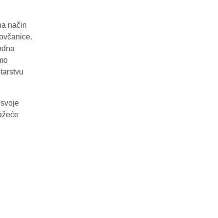
na način
novčanice.
rodna
amo
tarstvu
 svoje
važeće