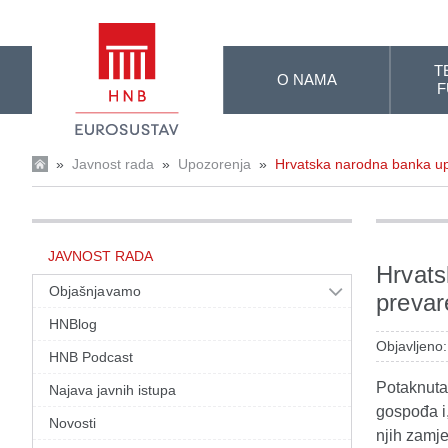
Skip to Main Content
T
O NAMA
F
»
Javnost rada
»
Upozorenja
»
Hrvatska narodna banka u
JAVNOST RADA
Hrvats
Objašnjavamo
preva
HNBlog
Objavljeno:
HNB Podcast
Potaknuta
Najava javnih istupa
gospođa i,
Novosti
njih zamj