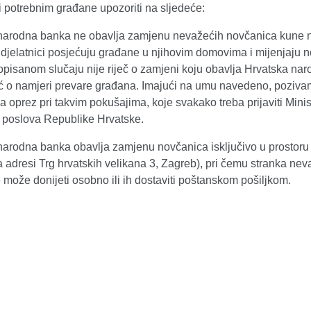
 potrebnim građane upozoriti na sljedeće:
narodna banka ne obavlja zamjenu nevažećih novčanica kune 
 djelatnici posjećuju građane u njihovim domovima i mijenjaju 
opisanom slučaju nije riječ o zamjeni koju obavlja Hrvatska na
ć o namjeri prevare građana. Imajući na umu navedeno, poziv
 oprez pri takvim pokušajima, koje svakako treba prijaviti Minis
h poslova Republike Hrvatske.
narodna banka obavlja zamjenu novčanica isključivo u prostoru
 adresi Trg hrvatskih velikana 3, Zagreb), pri čemu stranka ne
može donijeti osobno ili ih dostaviti poštanskom pošiljkom.