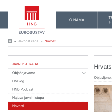
Skip to Main Content
T
O NAMA
F
»
Javnost rada
»
Novosti
JAVNOST RADA
Hrvats
Objašnjavamo
Objavljeno
HNBlog
HNB Podcast
Najava javnih istupa
Novosti