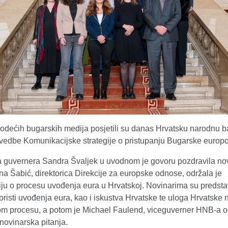
vodećih bugarskih medija posjetili su danas Hrvatsku narodnu 
ovedbe Komunikacijske strategije o pristupanju Bugarske europo
 guvernera Sandra Švaljek u uvodnom je govoru pozdravila nov
na Šabić, direktorica Direkcije za europske odnose, održala je
iju o procesu uvođenja eura u Hrvatskoj. Novinarima su predsta
koristi uvođenja eura, kao i iskustva Hrvatske te uloga Hrvatske
om procesu, a potom je Michael Faulend, viceguverner HNB-a 
novinarska pitanja.