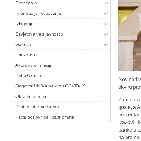
Priopćenja
Informacije i očitovanja
Izlaganja
Savjetovanje s javnošću
Galerija
Upozorenja
Aktualno o inflaciji
Rat u Ukrajini
Novinari 
Odgovor HNB-a na krizu COVID-19
okviru pr
Obratite nam se
Zamjenica
Pristup informacijama
goste, a A
prezentac
Karta poslovnica i bankomata
izazovi i 
banke u t
na brojna 