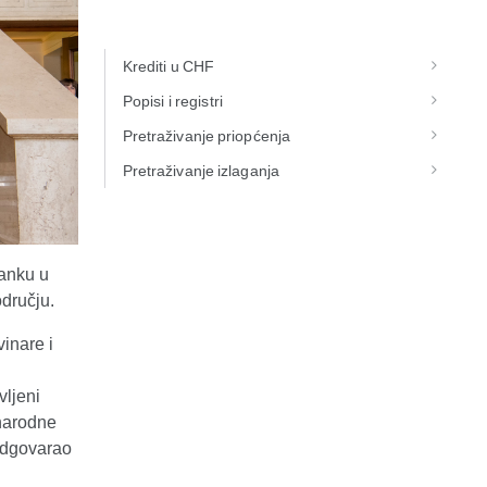
Krediti u CHF
Popisi i registri
Pretraživanje priopćenja
Pretraživanje izlaganja
banku u
dručju.
inare i
vljeni
 narodne
odgovarao