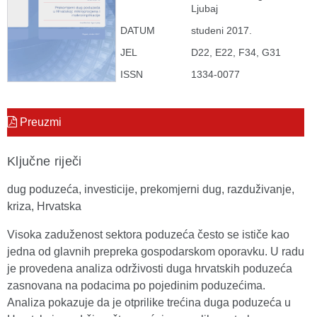
Ljubaj
DATUM
studeni 2017.
JEL
D22, E22, F34, G31
ISSN
1334-0077
Preuzmi
Ključne riječi
dug poduzeća, investicije, prekomjerni dug, razduživanje,
kriza, Hrvatska
Visoka zaduženost sektora poduzeća često se ističe kao
jedna od glavnih prepreka gospodarskom oporavku. U radu
je provedena analiza održivosti duga hrvatskih poduzeća
zasnovana na podacima po pojedinim poduzećima.
Analiza pokazuje da je otprilike trećina duga poduzeća u