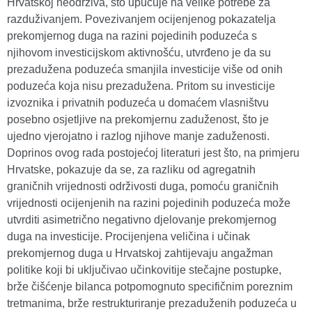
Hrvatskoj neodrživa, što upućuje na velike potrebe za
razduživanjem. Povezivanjem ocijenjenog pokazatelja
prekomjernog duga na razini pojedinih poduzeća s
njihovom investicijskom aktivnošću, utvrđeno je da su
prezadužena poduzeća smanjila investicije više od onih
poduzeća koja nisu prezadužena. Pritom su investicije
izvoznika i privatnih poduzeća u domaćem vlasništvu
posebno osjetljive na prekomjernu zaduženost, što je
ujedno vjerojatno i razlog njihove manje zaduženosti.
Doprinos ovog rada postojećoj literaturi jest što, na primjeru
Hrvatske, pokazuje da se, za razliku od agregatnih
graničnih vrijednosti održivosti duga, pomoću graničnih
vrijednosti ocijenjenih na razini pojedinih poduzeća može
utvrditi asimetrično negativno djelovanje prekomjernog
duga na investicije. Procijenjena veličina i učinak
prekomjernog duga u Hrvatskoj zahtijevaju angažman
politike koji bi uključivao učinkovitije stečajne postupke,
brže čišćenje bilanca potpomognuto specifičnim poreznim
tretmanima, brže restrukturiranje prezaduženih poduzeća u