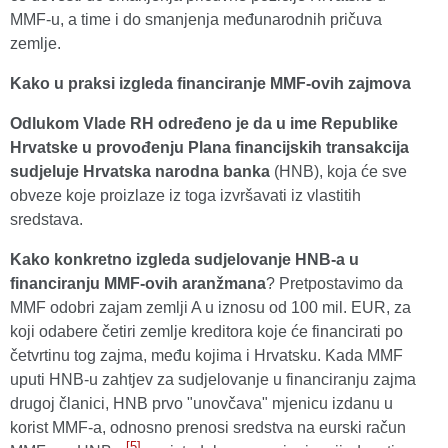
MMF-u, a time i do smanjenja međunarodnih pričuva
zemlje.
Kako u praksi izgleda financiranje MMF-ovih zajmova
Odlukom Vlade RH određeno je da u ime Republike
Hrvatske u provođenju Plana financijskih transakcija
sudjeluje Hrvatska narodna banka
(HNB), koja će sve
obveze koje proizlaze iz toga izvršavati iz vlastitih
sredstava.
Kako konkretno izgleda sudjelovanje HNB-a u
financiranju MMF-ovih aranžmana
? Pretpostavimo da
MMF odobri zajam zemlji A u iznosu od 100 mil. EUR, za
koji odabere četiri zemlje kreditora koje će financirati po
četvrtinu tog zajma, među kojima i Hrvatsku. Kada MMF
uputi HNB-u zahtjev za sudjelovanje u financiranju zajma
drugoj članici, HNB prvo "unovčava" mjenicu izdanu u
korist MMF-a, odnosno prenosi sredstva na eurski račun
[5]