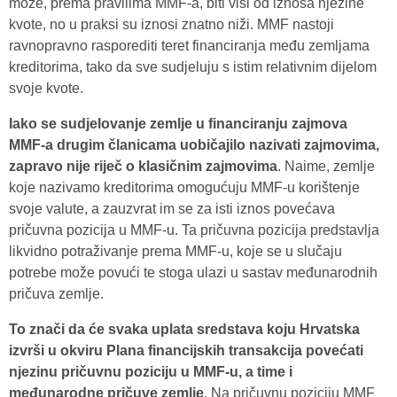
može, prema pravilima MMF-a, biti viši od iznosa njezine
kvote, no u praksi su iznosi znatno niži. MMF nastoji
ravnopravno rasporediti teret financiranja među zemljama
kreditorima, tako da sve sudjeluju s istim relativnim dijelom
svoje kvote.
Iako se sudjelovanje zemlje u financiranju zajmova
MMF-a drugim članicama uobičajilo nazivati zajmovima,
zapravo nije riječ o klasičnim zajmovima
. Naime, zemlje
koje nazivamo kreditorima omogućuju MMF-u korištenje
svoje valute, a zauzvrat im se za isti iznos povećava
pričuvna pozicija u MMF-u. Ta pričuvna pozicija predstavlja
likvidno potraživanje prema MMF-u, koje se u slučaju
potrebe može povući te stoga ulazi u sastav međunarodnih
pričuva zemlje.
To znači da će svaka uplata sredstava koju Hrvatska
izvrši u okviru Plana financijskih transakcija
povećati
njezinu pričuvnu poziciju u MMF-u, a time i
međunarodne pričuve zemlje
. Na pričuvnu poziciju MMF