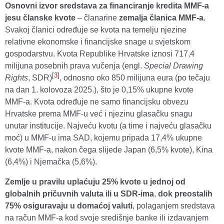
Osnovni izvor sredstava za financiranje kredita MMF-a
jesu članske kvote
– članarine
zemalja članica MMF-a
.
Svakoj članici određuje se kvota na temelju njezine
relativne ekonomske i financijske snage u svjetskom
gospodarstvu. Kvota Republike Hrvatske iznosi 717,4
milijuna posebnih prava vučenja (engl.
Special Drawing
[3]
Rights
, SDR)
, odnosno oko 850 milijuna eura (po tečaju
na dan 1. kolovoza 2025.), što je 0,15% ukupne kvote
MMF-a. Kvota određuje ne samo financijsku obvezu
Hrvatske prema MMF-u već i njezinu glasačku snagu
unutar institucije. Najveću kvotu (a time i najveću glasačku
moć) u MMF-u ima SAD, kojemu pripada 17,4% ukupne
kvote MMF-a, nakon čega slijede Japan (6,5% kvote), Kina
(6,4%) i Njemačka (5,6%).
Zemlje u pravilu uplaćuju 25% kvote u jednoj od
globalnih pričuvnih valuta
ili u SDR-ima
,
dok preostalih
75% osiguravaju u domaćoj valuti
, polaganjem sredstava
na račun MMF-a kod svoje središnje banke ili izdavanjem