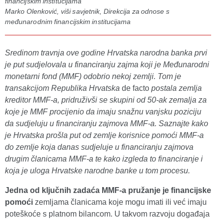
financijskim institucijama
Marko Olenković, viši savjetnik, Direkcija za odnose s
međunarodnim financijskim institucijama
Sredinom travnja ove godine Hrvatska narodna banka prvi
je put sudjelovala u financiranju zajma koji je Međunarodni
monetarni fond (MMF) odobrio nekoj zemlji. Tom je
transakcijom Republika Hrvatska
de facto
postala zemlja
kreditor MMF-a, pridruživši se skupini od 50-ak zemalja za
koje je MMF procijenio da imaju snažnu vanjsku poziciju
da sudjeluju u financiranju zajmova MMF-a. Saznajte kako
je Hrvatska prošla put od zemlje korisnice pomoći MMF-a
do zemlje koja danas sudjeluje u financiranju zajmova
drugim članicama MMF-a te kako izgleda to financiranje i
koja je uloga Hrvatske narodne banke u tom procesu.
Jedna od ključnih zadaća MMF-a pružanje je financijske
pomoći
zemljama članicama koje mogu imati ili već imaju
poteškoće s platnom bilancom. U takvom razvoju događaja