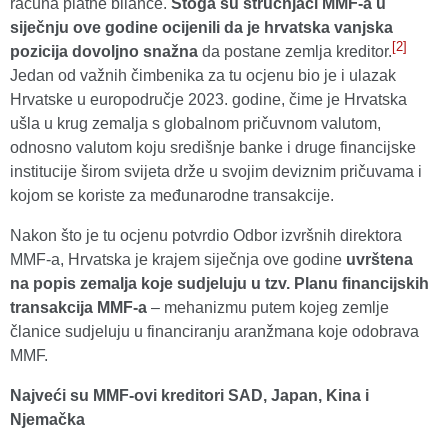
računa platne bilance.
Stoga su stručnjaci MMF-a u
siječnju ove godine ocijenili da je
hrvatska vanjska
[2]
pozicija dovoljno snažna
da postane zemlja kreditor.
Jedan od važnih čimbenika za tu ocjenu bio je i ulazak
Hrvatske u europodručje 2023. godine, čime je Hrvatska
ušla u krug zemalja s globalnom pričuvnom valutom,
odnosno valutom koju središnje banke i druge financijske
institucije širom svijeta drže u svojim deviznim pričuvama i
kojom se koriste za međunarodne transakcije.
Nakon što je tu ocjenu potvrdio Odbor izvršnih direktora
MMF-a, Hrvatska je krajem siječnja ove godine
uvrštena
na popis zemalja koje sudjeluju u tzv.
Planu financijskih
transakcija MMF-a
– mehanizmu putem kojeg zemlje
članice sudjeluju u financiranju aranžmana koje odobrava
MMF.
Najveći su MMF-ovi kreditori SAD, Japan, Kina i
Njemačka