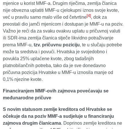
mjenice u korist MMF-a. Drugim riječima, zemlja članica
nije obvezna uplatiti MMF-u cjelokupni iznos svoje kvote,
[4]
već u pravilu samo malo više od četvrtine
, dok za
preostali dio jamči mjenicom i dostupan je MMF-u na poziv.
Važno je reći da za svaku ovakvu uplatu u pričuvnoj valuti
ili SDR-ima zemlja članica stječe likvidno potraživanje
prema MMF-u,
tzv. pričuvnu poziciju
, te
u slučaju potrebe
može ta sredstva i povući. Hrvatska je svojedobno i
povukla 25% uplaćene kvote, zbog tadašnjih
platnobilančnih potreba, tako da je sve donedavno
pričuvna pozicija Hrvatske u MMF-u iznosila manje od
0,1% njezine kvote.
Financiranjem MMF-ovih zajmova povećavaju se
međunarodne pričuve
S novim statusom zemlje kreditora od Hrvatske se
očekuje da na poziv MMF-a sudjeluje u financiranju
zajmova drugim članicama
. Doprinos zemlje kreditora ne