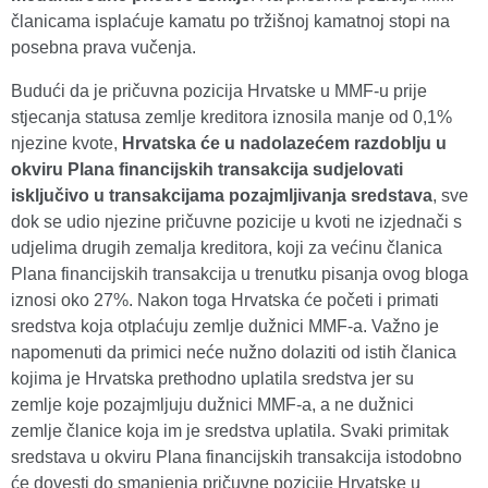
članicama isplaćuje kamatu po tržišnoj kamatnoj stopi na
posebna prava vučenja.
Budući da je pričuvna pozicija Hrvatske u MMF-u prije
stjecanja statusa zemlje kreditora iznosila manje od 0,1%
njezine kvote,
Hrvatska će u nadolazećem razdoblju u
okviru
Plana financijskih transakcija
sudjelovati
isključivo u transakcijama pozajmljivanja sredstava
, sve
dok se udio njezine pričuvne pozicije u kvoti ne izjednači s
udjelima drugih zemalja kreditora, koji za većinu članica
Plana financijskih transakcija u trenutku pisanja ovog bloga
iznosi oko 27%. Nakon toga Hrvatska će početi i primati
sredstva koja otplaćuju zemlje dužnici MMF-a. Važno je
napomenuti da primici neće nužno dolaziti od istih članica
kojima je Hrvatska prethodno uplatila sredstva jer su
zemlje koje pozajmljuju dužnici MMF-a, a ne dužnici
zemlje članice koja im je sredstva uplatila. Svaki primitak
sredstava u okviru Plana financijskih transakcija istodobno
će dovesti do smanjenja pričuvne pozicije Hrvatske u