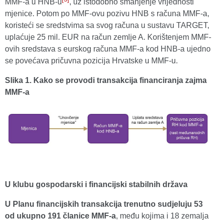
MMF-a u HNB-u
, uz istodobno smanjenje vrijednosti
mjenice. Potom po MMF-ovu pozivu HNB s računa MMF-a,
koristeći se sredstvima sa svog računa u sustavu TARGET,
uplaćuje 25 mil. EUR na račun zemlje A. Korištenjem MMF-
ovih sredstava s eurskog računa MMF-a kod HNB-a ujedno
se povećava pričuvna pozicija Hrvatske u MMF-u.
Slika 1. Kako se provodi transakcija financiranja zajma
MMF-a
U klubu gospodarski i financijski stabilnih država
U Planu financijskih transakcija trenutno sudjeluju 53
od ukupno 191 članice MMF-a
, među kojima i 18 zemalja