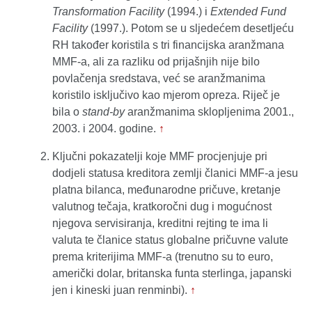
Transformation Facility
(1994.) i
Extended Fund
Facility
(1997.). Potom se u sljedećem desetljeću
RH također koristila s tri financijska aranžmana
MMF-a, ali za razliku od prijašnjih nije bilo
povlačenja sredstava, već se aranžmanima
koristilo isključivo kao mjerom opreza. Riječ je
bila o
stand-by
aranžmanima sklopljenima 2001.,
2003. i 2004. godine.
↑
Ključni pokazatelji koje MMF procjenjuje pri
dodjeli statusa kreditora zemlji članici MMF-a jesu
platna bilanca, međunarodne pričuve, kretanje
valutnog tečaja, kratkoročni dug i mogućnost
njegova servisiranja, kreditni rejting te ima li
valuta te članice status globalne pričuvne valute
prema kriterijima MMF-a (trenutno su to euro,
američki dolar, britanska funta sterlinga, japanski
jen i kineski juan renminbi).
↑