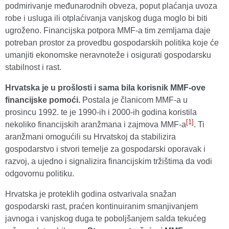
podmirivanje međunarodnih obveza, poput plaćanja uvoza
robe i usluga ili otplaćivanja vanjskog duga moglo bi biti
ugroženo. Financijska potpora MMF-a tim zemljama daje
potreban prostor za provedbu gospodarskih politika koje će
umanjiti ekonomske neravnoteže i osigurati gospodarsku
stabilnost i rast.
Hrvatska je u prošlosti i sama bila korisnik MMF-ove
financijske pomoći.
Postala je članicom MMF-a u
prosincu 1992. te je 1990-ih i 2000-ih godina koristila
[1]
nekoliko financijskih aranžmana i zajmova MMF-a
. Ti
aranžmani omogućili su Hrvatskoj da stabilizira
gospodarstvo i stvori temelje za gospodarski oporavak i
razvoj, a ujedno i signalizira financijskim tržištima da vodi
odgovornu politiku.
Hrvatska je proteklih godina ostvarivala snažan
gospodarski rast, praćen kontinuiranim smanjivanjem
javnoga i vanjskog duga te poboljšanjem salda tekućeg