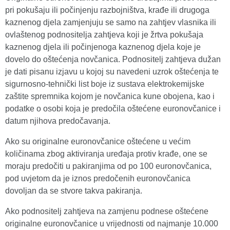
pri pokušaju ili počinjenju razbojništva, krađe ili drugoga
kaznenog djela zamjenjuju se samo na zahtjev vlasnika ili
ovlaštenog podnositelja zahtjeva koji je žrtva pokušaja
kaznenog djela ili počinjenoga kaznenog djela koje je
dovelo do oštećenja novčanica. Podnositelj zahtjeva dužan
je dati pisanu izjavu u kojoj su navedeni uzrok oštećenja te
sigurnosno-tehnički list boje iz sustava elektrokemijske
zaštite spremnika kojom je novčanica kune obojena, kao i
podatke o osobi koja je predočila oštećene euronovčanice i
datum njihova predočavanja.
Ako su originalne euronovčanice oštećene u većim
količinama zbog aktiviranja uređaja protiv krađe, one se
moraju predočiti u pakiranjima od po 100 euronovčanica,
pod uvjetom da je iznos predočenih euronovčanica
dovoljan da se stvore takva pakiranja.
Ako podnositelj zahtjeva na zamjenu podnese oštećene
originalne euronovčanice u vrijednosti od najmanje 10.000