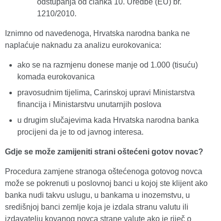
odstupanja od članka 10. Uredbe (EU) br.
1210/2010.
Iznimno od navedenoga, Hrvatska narodna banka ne
naplaćuje naknadu za analizu eurokovanica:
ako se na razmjenu donese manje od 1.000 (tisuću)
komada eurokovanica
pravosudnim tijelima, Carinskoj upravi Ministarstva
financija i Ministarstvu unutarnjih poslova
u drugim slučajevima kada Hrvatska narodna banka
procijeni da je to od javnog interesa.
Gdje se može zamijeniti strani oštećeni gotov novac?
Procedura zamjene stranoga oštećenoga gotovog novca
može se pokrenuti u poslovnoj banci u kojoj ste klijent ako
banka nudi takvu uslugu, u bankama u inozemstvu, u
središnjoj banci zemlje koja je izdala stranu valutu ili
izdavatelju kovanog novca strane valute ako je riječ o