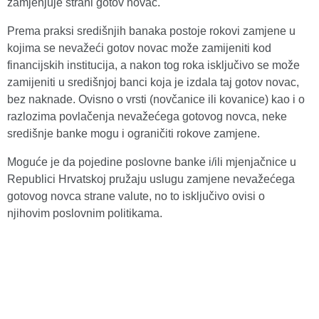
zamjenjuje strani gotov novac.
Prema praksi središnjih banaka postoje rokovi zamjene u
kojima se nevažeći gotov novac može zamijeniti kod
financijskih institucija, a nakon tog roka isključivo se može
zamijeniti u središnjoj banci koja je izdala taj gotov novac,
bez naknade. Ovisno o vrsti (novčanice ili kovanice) kao i o
razlozima povlačenja nevažećega gotovog novca, neke
središnje banke mogu i ograničiti rokove zamjene.
Moguće je da pojedine poslovne banke i/ili mjenjačnice u
Republici Hrvatskoj pružaju uslugu zamjene nevažećega
gotovog novca strane valute, no to isključivo ovisi o
njihovim poslovnim politikama.