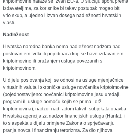
kriptoimovine nalaze se izvan EU-a. U slučaju spora prema
izdavateljima, za korisnike bi takav postupak mogao biti
vrlo skup, a ujedno i izvan dosega nadležnosti hrvatskih
vlasti.
Nadležnost
Hrvatska narodna banka nema nadležnost nadzora nad
poslovanjem tvrtki ili pojedinaca koji se bave izdavanjem
kriptoimovine ili pružanjem usluga povezanih s
kriptoimovinom.
U dijelu poslovanja koji se odnosi na usluge mjenjačnice
virtualnih valuta i skrbničke usluge novčanika kriptoimovine
(pojednostavljeno: novčanici kriptoimovine jesu uređaji,
programi ili usluge pomoću kojih se prima i drži
kriptoimovina), nadzor nad radom takvih subjekata obavlja
Hrvatska agencija za nadzor financijskih usluga (Hanfa), i
to s aspekta u dijelu primjene Zakona o sprječavanju
pranja novca i financiranju terorizma. Za dio njihova