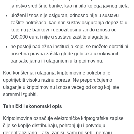
jamstvo središnje banke, kao ni bilo kojega javnog tijela
uloženi iznos nije osiguran, odnosno nije u sustavu
zaštite potrošača, kao npr. sustav osiguranja depozita u
kojemu je bankovni depozit osiguran do iznosa od
100.000 eura i nije u sustavu zaštite ulagatelja
ne postoji nadležna institucija kojoj se možete obratiti ni
posebna pravna zaštita glede gubitaka uzrokovanih
transakcijama ili ulaganjem u kriptoimovinu.
Kod korištenja i ulaganja kriptoimovine potrebno je
upotrijebiti visoku razinu opreza. Ne preporučujemo
ulaganje u kriptoimovinu iznosa većeg od onog koji ste
spremni izgubiti.
Tehnički i ekonomski opis
Kriptoimovina označuje elektroničke kriptografske zapise
čije se kopije distribuiraju, pohranjuju i potvrđuju
decentralizirano. Takvi zapisi, sami po sebi, nemaju