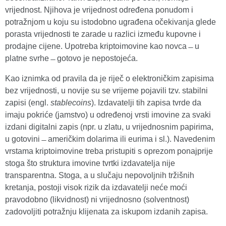
vrijednost. Njihova je vrijednost određena ponudom i
potražnjom u koju su istodobno ugrađena očekivanja glede
porasta vrijednosti te zarade u razlici između kupovne i
prodajne cijene. Upotreba kriptoimovine kao novca ̶ u
platne svrhe ̶ gotovo je nepostojeća.
Kao iznimka od pravila da je riječ o elektroničkim zapisima
bez vrijednosti, u novije su se vrijeme pojavili tzv. stabilni
zapisi (engl.
stablecoins
). Izdavatelji tih zapisa tvrde da
imaju pokriće (jamstvo) u određenoj vrsti imovine za svaki
izdani digitalni zapis (npr. u zlatu, u vrijednosnim papirima,
u gotovini ̶ američkim dolarima ili eurima i sl.). Navedenim
vrstama kriptoimovine treba pristupiti s oprezom ponajprije
stoga što struktura imovine tvrtki izdavatelja nije
transparentna. Stoga, a u slučaju nepovoljnih tržišnih
kretanja, postoji visok rizik da izdavatelji neće moći
pravodobno (likvidnost) ni vrijednosno (solventnost)
zadovoljiti potražnju klijenata za iskupom izdanih zapisa.