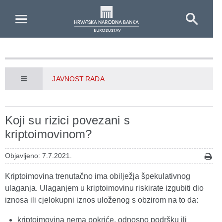
Skip to Main Content
JAVNOST RADA
Koji su rizici povezani s
kriptoimovinom?
Objavljeno: 7.7.2021.
Kriptoimovina trenutačno ima obilježja špekulativnog
ulaganja. Ulaganjem u kriptoimovinu riskirate izgubiti dio
iznosa ili cjelokupni iznos uloženog s obzirom na to da:
kriptoimovina nema pokriće, odnosno podršku ili