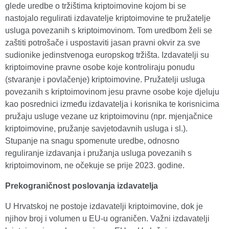
glede uredbe o tržištima kriptoimovine kojom bi se
nastojalo regulirati izdavatelje kriptoimovine te pružatelje
usluga povezanih s kriptoimovinom. Tom uredbom želi se
zaštiti potrošače i uspostaviti jasan pravni okvir za sve
sudionike jedinstvenoga europskog tržišta. Izdavatelji su
kriptoimovine pravne osobe koje kontroliraju ponudu
(stvaranje i povlačenje) kriptoimovine. Pružatelji usluga
povezanih s kriptoimovinom jesu pravne osobe koje djeluju
kao posrednici između izdavatelja i korisnika te korisnicima
pružaju usluge vezane uz kriptoimovinu (npr. mjenjačnice
kriptoimovine, pružanje savjetodavnih usluga i sl.).
Stupanje na snagu spomenute uredbe, odnosno
reguliranje izdavanja i pružanja usluga povezanih s
kriptoimovinom, ne očekuje se prije 2023. godine.
Prekograničnost poslovanja izdavatelja
U Hrvatskoj ne postoje izdavatelji kriptoimovine, dok je
njihov broj i volumen u EU-u ograničen. Važni izdavatelji