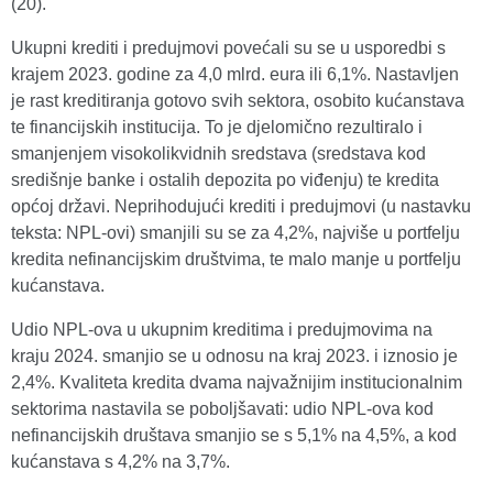
(20).
Ukupni krediti i predujmovi povećali su se u usporedbi s
krajem 2023. godine za 4,0 mlrd. eura ili 6,1%. Nastavljen
je rast kreditiranja gotovo svih sektora, osobito kućanstava
te financijskih institucija. To je djelomično rezultiralo i
smanjenjem visokolikvidnih sredstava (sredstava kod
središnje banke i ostalih depozita po viđenju) te kredita
općoj državi. Neprihodujući krediti i predujmovi (u nastavku
teksta: NPL-ovi) smanjili su se za 4,2%, najviše u portfelju
kredita nefinancijskim društvima, te malo manje u portfelju
kućanstava.
Udio NPL-ova u ukupnim kreditima i predujmovima na
kraju 2024. smanjio se u odnosu na kraj 2023. i iznosio je
2,4%. Kvaliteta kredita dvama najvažnijim institucionalnim
sektorima nastavila se poboljšavati: udio NPL-ova kod
nefinancijskih društava smanjio se s 5,1% na 4,5%, a kod
kućanstava s 4,2% na 3,7%.