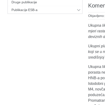
Druge publikacije
Koment
Publikacije ESB-a
Objavljeno:
Ukupna li
mjeri rast
deviznih d
Ukupni pla
koji se u
središnjoj
Ukupna li
porasta n
HNB-a por
Istodobni
M4, novč
poduzeća, 
Promatran