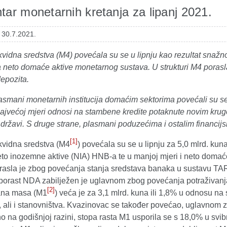
ar monetarnih kretanja za lipanj 2021.
 30.7.2021.
kvidna sredstva (M4) povećala su se u lipnju kao rezultat snaž
a neto domaće aktive monetarnog sustava. U strukturi M4 porasl
epozita.
smani monetarnih institucija domaćim sektorima povećali su se u 
 najvećoj mjeri odnosi na stambene kredite potaknute novim kru
 državi. S druge strane, plasmani poduzećima i ostalim financijsk
[1]
kvidna sredstva (M4
) povećala su se u lipnju za 5,0 mlrd. kun
eto inozemne aktive (NIA) HNB-a te u manjoj mjeri i neto domać
asla je zbog povećanja stanja sredstava banaka u sustavu TA
 porast NDA zabilježen je uglavnom zbog povećanja potraživanja
[2]
ana masa (M1
) veća je za 3,1 mlrd. kuna ili 1,8% u odnosu na
ali i stanovništva. Kvazinovac se također povećao, uglavnom zb
o na godišnjoj razini, stopa rasta M1 usporila se s 18,0% u sv