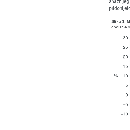
snažnijeg 
pridonijel
Slika 1. 
godišnje 