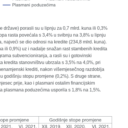
države) porasli su u lipnju za 0,7 mlrd. kuna ili 0,3%
topa rasta povećala s 3,4% u svibnju na 3,8% u lipnju
a, najveći se dio odnosi na kredite (234,8 mlrd. kuna).
una ili 0,9%) uz i nadalje snažan rast stambenih kredita
rama subvencioniranja, a rasli su i gotovinski
ta kredita stanovništvu ubrzala s 3,5% na 4,0%, pri
nenamjenski krediti, nakon višemjesečnog razdoblja
tivnu godišnju stopu promjene (0,2%). S druge strane,
jesec prije, kao i plasmani ostalim financijskim
 rasta plasmana poduzećima usporila s 1,8% na 1,5%.