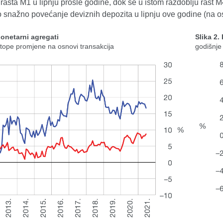
rasta M1 u lipnju prošle godine, dok se u istom razdoblju rast 
o snažno povećanje deviznih depozita u lipnju ove godine (na osn
Monetarni agregati
Slika 2.
stope promjene na osnovi transakcija
godišnje