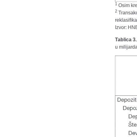
1
Osim kre
2
Transakc
reklasifika
Izvor: HN
Tablica 3
u milijar