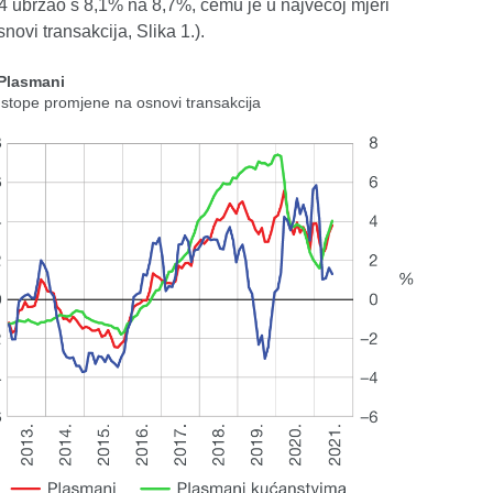
M4 ubrzao s 8,1% na 8,7%, čemu je u najvećoj mjeri
ovi transakcija, Slika 1.).
 Plasmani
 stope promjene na osnovi transakcija