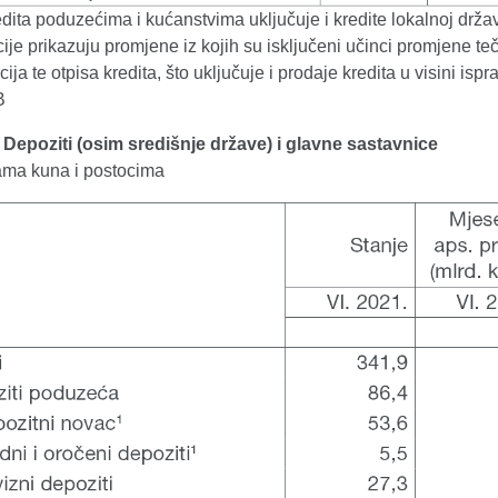
dita poduzećima i kućanstvima uključuje i kredite lokalnoj državi
ije prikazuju promjene iz kojih su isključeni učinci promjene teč
cija te otpisa kredita, što uključuje i prodaje kredita u visini isp
B
. Depoziti (osim središnje države) i glavne sastavnice
dama kuna i postocima