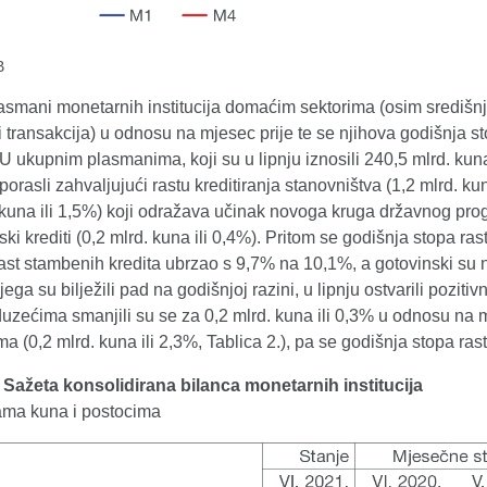
B
smani monetarnih institucija domaćim sektorima (osim središnje 
 transakcija) u odnosu na mjesec prije te se njihova godišnja s
. U ukupnim plasmanima, koji su u lipnju iznosili 240,5 mlrd. kun
 porasli zahvaljujući rastu kreditiranja stanovništva (1,2 mlrd. k
 kuna ili 1,5%) koji odražava učinak novoga kruga državnog prog
i krediti (0,2 mlrd. kuna ili 0,4%). Pritom se godišnja stopa ras
ast stambenih kredita ubrzao s 9,7% na 10,1%, a gotovinski su 
jega su bilježili pad na godišnjoj razini, u lipnju ostvarili pozi
duzećima smanjili su se za 0,2 mlrd. kuna ili 0,3% u odnosu na m
ama (0,2 mlrd. kuna ili 2,3%, Tablica 2.), pa se godišnja stopa
. Sažeta konsolidirana bilanca monetarnih institucija
dama kuna i postocima