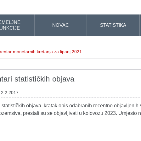
EMELJNE
NOVAC
STATISTIKA
UNKCIJE
entar monetarnih kretanja za lipanj 2021.
ari statističkih objava
 2.2.2017.
statističkih objava, kratak opis odabranih recentno objavljenih s
ozemstva, prestali su se objavljivati u kolovozu 2023. Umjesto n