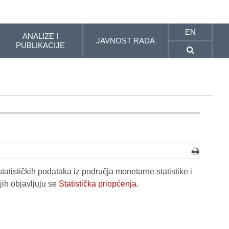
EN
ANALIZE I
JAVNOST RADA
PUBLIKACIJE
tatističkih podataka iz područja monetarne statistike i
jih objavljuju se
Statistička priopćenja
.