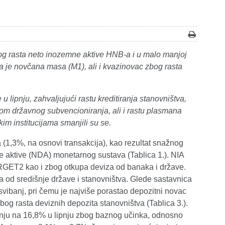
nog rasta neto inozemne aktive HNB-a i u malo manjoj
a je novčana masa (M1), ali i kvazinovac zbog rasta
lipnju, zahvaljujući rastu kreditiranja stanovništva,
gom državnog subvencioniranja, ali i rastu plasmana
im institucijama smanjili su se.
a (1,3%, na osnovi transakcija), kao rezultat snažnog
e aktive (NDA) monetarnog sustava (Tablica 1.). NIA
RGET2 kao i zbog otkupa deviza od banaka i države.
 od središnje države i stanovništva. Glede sastavnica
 svibanj, pri čemu je najviše porastao depozitni novac
og rasta deviznih depozita stanovništva (Tablica 3.).
ibnju na 16,8% u lipnju zbog baznog učinka, odnosno