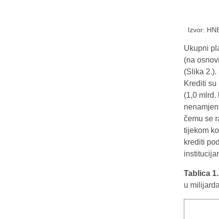
Izvor: HN
Ukupni pla
(na osnovi
(Slika 2.)
Krediti su
(1,0 mlrd.
nenamjensk
čemu se r
tijekom ko
krediti po
institucij
Tablica 1
u milijar