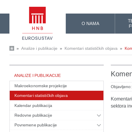
Skip to Main Content
T
O NAMA
F
»
Analize i publikacije
»
Komentari statističkih objava
»
Kom
Koment
ANALIZE I PUBLIKACIJE
Makroekonomske projekcije
Objavljeno:
Komentari statističkih objava
Komentari 
Kalendar publikacija
sektora in
Redovne publikacije
Povremene publikacije