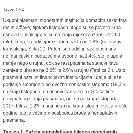
Izvor: HNB
Ukupni plasmani monetarnih institucija domaćim sektorima
(osim države) tijekom listopada blago su se povećali (na
osnovi transakcija) te su na kraju mjeseca iznosili 219,3
mlrd. kuna, s godišnjom stopom rasta od 1,8% (na osnovi
transakcija, Slika 2.). Pritom se godišnji rast plasmana
nefinancijskim poduzećima usporio na 1,4%, što je upola
manje nego u rujnu, dok se rast plasmana stanovništvu
zamjetno ubrzao na 3,6%, s 2,6% u rujnu (Tablica 2.). Usto,
plasmani ostalim financijskim institucijama i dalje bilježe
godišnje smanjenje po dvoznamenkastim stopama (19,3%
na kraju listopada, na osnovi transakcija). Što se tiče
nominalnog stanja plasmana, oni su na kraju listopada
2017. bili za 1,2% manji nego na kraju istog mjeseca prošle
godine, što je većinom posljedica prodaja nenaplativih
plasmana.
Tablica 1. Sažeta konsolidirana bilanca monetarnih