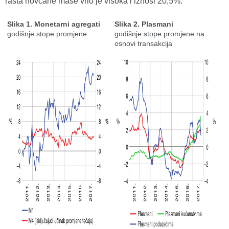
rasta novčane mase vrlo je visoka i iznosi 20,5%.
Slika 1. Monetarni agregati
Slika 2. Plasmani
godišnje stope promjene
godišnje stope promjene na
osnovi transakcija