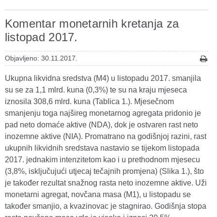
Komentar monetarnih kretanja za
listopad 2017.
Objavljeno: 30.11.2017.
Ukupna likvidna sredstva (M4) u listopadu 2017. smanjila
su se za 1,1 mlrd. kuna (0,3%) te su na kraju mjeseca
iznosila 308,6 mlrd. kuna (Tablica 1.). Mjesečnom
smanjenju toga najšireg monetarnog agregata pridonio je
pad neto domaće aktive (NDA), dok je ostvaren rast neto
inozemne aktive (NIA). Promatrano na godišnjoj razini, rast
ukupnih likvidnih sredstava nastavio se tijekom listopada
2017. jednakim intenzitetom kao i u prethodnom mjesecu
(3,8%, isključujući utjecaj tečajnih promjena) (Slika 1.), što
je također rezultat snažnog rasta neto inozemne aktive. Uži
monetarni agregat, novčana masa (M1), u listopadu se
također smanjio, a kvazinovac je stagnirao. Godišnja stopa