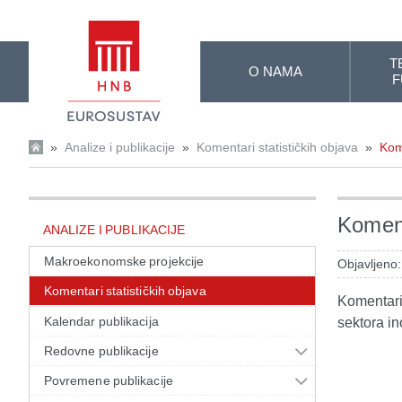
Skip to Main Content
T
O NAMA
F
»
Analize i publikacije
»
Komentari statističkih objava
»
Kom
Koment
ANALIZE I PUBLIKACIJE
Makroekonomske projekcije
Objavljeno:
Komentari statističkih objava
Komentari 
Kalendar publikacija
sektora in
Redovne publikacije
Povremene publikacije