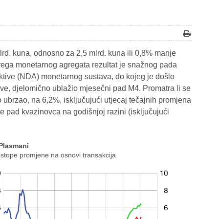
lrd. kuna, odnosno za 2,5 mlrd. kuna ili 0,8% manje
irega monetarnog agregata rezultat je snažnog pada
 aktive (NDA) monetarnog sustava, do kojeg je došlo
ave, djelomično ublažio mjesečni pad M4. Promatra li se
go ubrzao, na 6,2%, isključujući utjecaj tečajnih promjena
e pad kvazinovca na godišnjoj razini (isključujući
 Plasmani
 stope promjene na osnovi transakcija