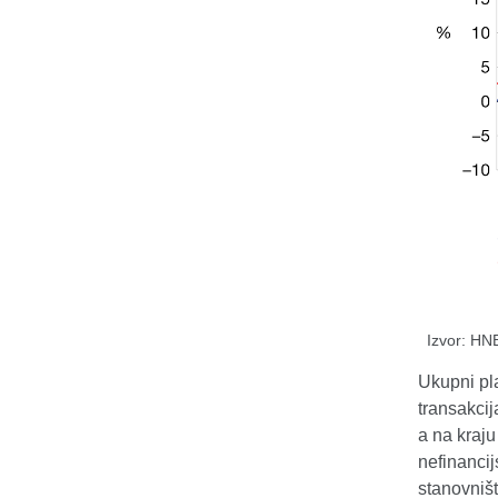
Izvor: HN
Ukupni pla
transakcij
a na kraju
nefinancij
stanovništ