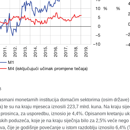
B
smani monetarnih institucija domaćim sektorima (osim države) p
a) te su na kraju mjeseca iznosili 223,7 mlrd. kuna. Na kraju s
 prosinca, za usporedbu, iznosio je 4,4%. Opisanom kretanju uku
skih poduzeća, koje je na kraju siječnja bilo za 2,5% veće nego 
va, čije je godišnje povećanje u istom razdoblju iznosilo 6,4% (T