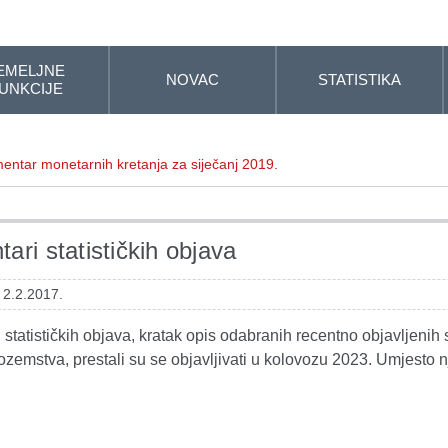
EMELJNE
NOVAC
STATISTIKA
UNKCIJE
entar monetarnih kretanja za siječanj 2019.
ari statističkih objava
 2.2.2017.
statističkih objava, kratak opis odabranih recentno objavljenih s
ozemstva, prestali su se objavljivati u kolovozu 2023. Umjesto n