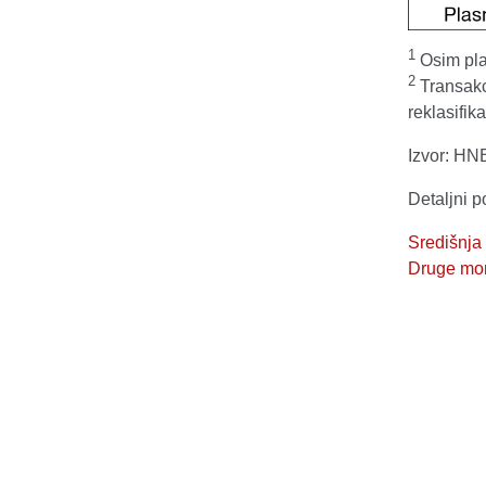
1
Osim plas
2
Transakci
reklasifik
Izvor: HN
Detaljni p
Središnja
Druge mone