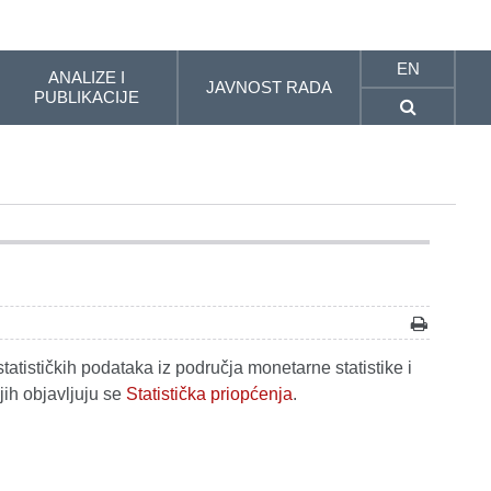
EN
ANALIZE I
JAVNOST RADA
PUBLIKACIJE
tatističkih podataka iz područja monetarne statistike i
jih objavljuju se
Statistička priopćenja
.