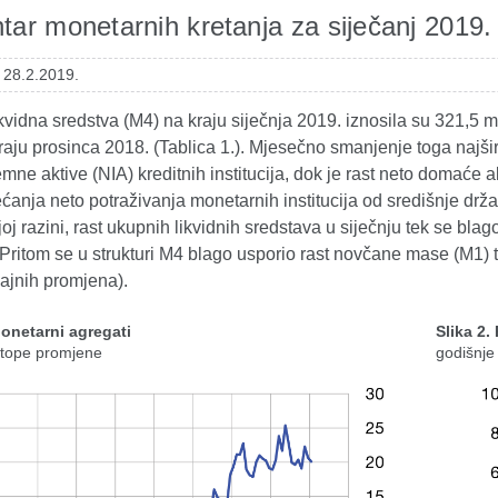
ar monetarnih kretanja za siječanj 2019.
 28.2.2019.
vidna sredstva (M4) na kraju siječnja 2019. iznosila su 321,5 m
raju prosinca 2018. (Tablica 1.). Mjesečno smanjenje toga najš
mne aktive (NIA) kreditnih institucija, dok je rast neto domaće
anja neto potraživanja monetarnih institucija od središnje drž
oj razini, rast ukupnih likvidnih sredstava u siječnju tek se bla
. Pritom se u strukturi M4 blago usporio rast novčane mase (M1) t
ajnih promjena).
Monetarni agregati
Slika 2.
stope promjene
godišnje