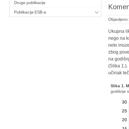
Druge publikacije
Koment
Publikacije ESB-a
Objavljeno:
Ukupna lik
nego na k
neto inoze
zbog poveć
na godišnj
(Slika 1.)
učinak teč
Slika 1. 
godišnje 