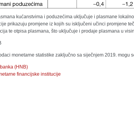
mana kućanstvima i poduzećima uključuje i plasmane lokalnoj dr
je prikazuju promjene iz kojih su isključeni učinci promjene teč
acija te otpisa plasmana, što uključuje i prodaje plasmana u visin
B
odaci monetarne statistike zaključno sa siječnjem 2019. mogu s
 banka (HNB)
tarne financijske institucije