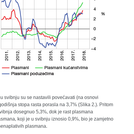
 svibnju su se nastavili povećavati (na osnovi
 godišnja stopa rasta porasla na 3,7% (Slika 2.). Pritom
 svibnja dosegnuo 5,3%, dok je rast plasmana
smana, koji je u svibnju iznosio 0,9%, bio je zamjetno
 nenaplativih plasmana.