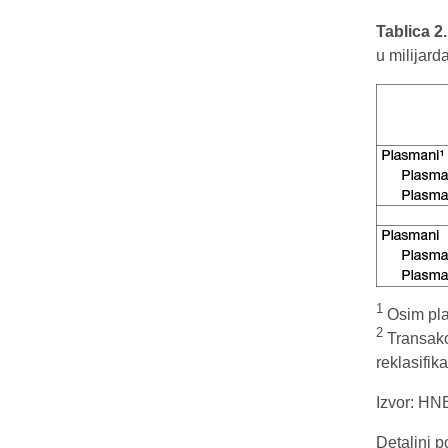
Tablica 2
u milijar
1
Osim plas
2
Transakci
reklasifik
Izvor: HN
Detaljni 