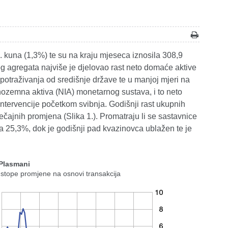
. kuna (1,3%) te su na kraju mjeseca iznosila 308,9
g agregata najviše je djelovao rast neto domaće aktive
otraživanja od središnje države te u manjoj mjeri na
nozemna aktiva (NIA) monetarnog sustava, i to neto
ervencije početkom svibnja. Godišnji rast ukupnih
tečajnih promjena (Slika 1.). Promatraju li se sastavnice
a 25,3%, dok je godišnji pad kvazinovca ublažen te je
 Plasmani
 stope promjene na osnovi transakcija