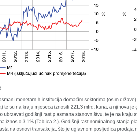
B
smani monetarnih institucija domaćim sektorima (osim države) u
a) te su na kraju mjeseca iznosili 221,3 mlrd. kuna, a njihova je
o ubrzavati godišnji rast plasmana stanovništvu, te je na kraju
 iznosio 3,1% (Tablica 2.). Godišnji rast nominalnog stanja pla
asta na osnovi transakcija, što je uglavnom posljedica prodaja