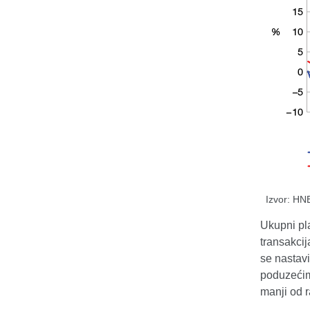
Izvor: HN
Ukupni pla
transakcij
se nastavi
poduzećima
manji od r