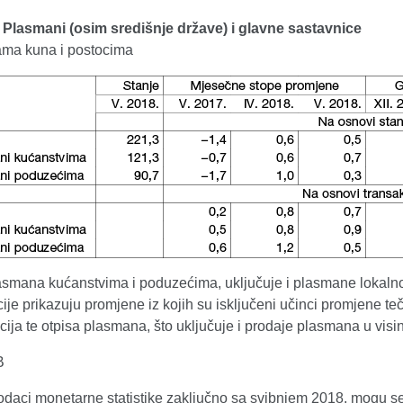
. Plasmani (osim središnje države) i glavne sastavnice
dama kuna i postocima
mana kućanstvima i poduzećima, uključuje i plasmane lokalnoj d
je prikazuju promjene iz kojih su isključeni učinci promjene teč
acija te otpisa plasmana, što uključuje i prodaje plasmana u visin
B
podaci monetarne statistike zaključno sa svibnjem 2018. mogu se