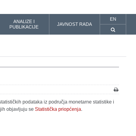
EN
ANALIZE I
JAVNOST RADA
PUBLIKACIJE
tatističkih podataka iz područja monetarne statistike i
jih objavljuju se
Statistička priopćenja
.