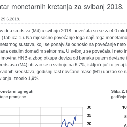
ar monetarnih kretanja za svibanj 2018.
 29.6.2018.
vidna sredstva (M4) u svibnju 2018. povećala su se za 4,0 mlrd
a (Tablica 1.). Na mjesečno povećanje toga najširega monetarno
etarnog sustava, koji se ponajviše odnosio na povećanje neto p
mana ostalim domaćim sektorima. U svibnju se povećala i neto i
imovina HNB-a zbog otkupa deviza od banaka putem devizne int
sredstava (M4) ubrzao se u svibnju na 6,7%, isključujući utjecaj 
kvidnih sredstava, godišnji rast novčane mase (M1) ubrzao se n
vibnja iznosio 1,9%.
Monetarni agregati
Slika 2.
stope promjene
godišnje