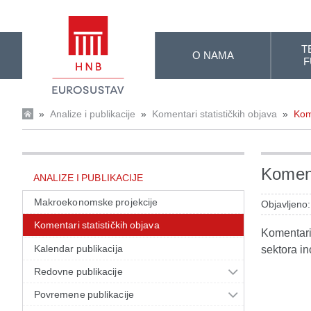
Skip to Main Content
T
O NAMA
F
»
Analize i publikacije
»
Komentari statističkih objava
»
Kom
Koment
ANALIZE I PUBLIKACIJE
Makroekonomske projekcije
Objavljeno:
Komentari statističkih objava
Komentari 
Kalendar publikacija
sektora in
Redovne publikacije
Povremene publikacije