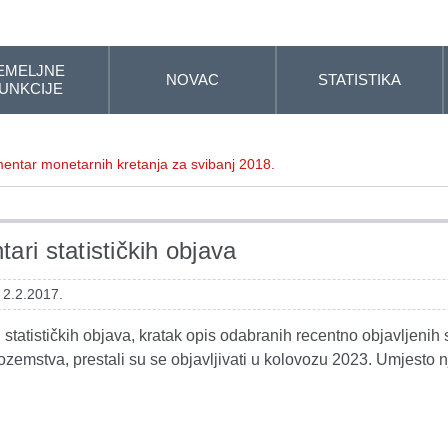
EMELJNE
NOVAC
STATISTIKA
UNKCIJE
entar monetarnih kretanja za svibanj 2018.
ari statističkih objava
 2.2.2017.
statističkih objava, kratak opis odabranih recentno objavljenih s
ozemstva, prestali su se objavljivati u kolovozu 2023. Umjesto n