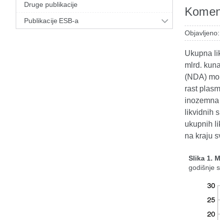
Druge publikacije
Koment
Publikacije ESB-a
Objavljeno:
Ukupna lik
mlrd. kun
(NDA) mon
rast plas
inozemna 
likvidnih 
ukupnih li
na kraju s
Slika 1. 
godišnje 