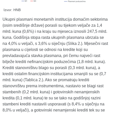
Izvor: HNB
Ukupni plasmani monetarnih institucija domaćim sektorima
(osim središnje države) porasli su tijekom veljače za 1,4
mlrd. kuna (0,6%) i na kraju su mjeseca iznosili 247,5 mlrd.
kuna. Godišnja stopa rasta ukupnih plasmana ubrzala se
na 4,0% u veljači, s 3,6% u siječnju (Slika 2.). Mjesečni rast
plasmana u cijelosti se odnosi na kredite koji su
prevladavajuća stavka plasmana, pri čemu najveći rast
bilježe krediti nefinancijskim poduzećima (1,8 mlrd. kuna).
Krediti stanovništvu blago su porasli (0,3 mlrd. kuna), a
krediti ostalim financijskim institucijama smanjili su se (0,7
mlrd. kuna) (Tablica 2.). Ako se promatraju krediti
stanovništvu prema instrumentima, nastavio se blagi rast
stambenih (0,2 mlrd. kuna) i gotovinskih nenamjenskih
kredita (0,1 mlrd. kuna) te su se tako na godišnjoj razini
stambeni krediti nastavili usporavati (s 8,4% u siječnju na
8,0% u veljači), a gotovinski nenamjenski krediti tek su se