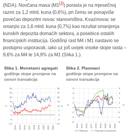
[2]
(NDA). Novčana masa (M1
) porasla je na mjesečnoj
razini za 1,2 mlrd. kuna (0,6%), pri čemu se ponajviše
povećao depozitni novac stanovništva. Kvazinovac se
smanjio za 1,6 mlrd. kuna (0,7%) kao rezultat smanjenja
kunskih depozita domaćih sektora, a posebice ostalih
financijskih institucija. Godišnji rast M4 i M1 nastavio se
postupno usporavati, iako uz još uvijek visoke stope rasta –
9,6% za M4 te 14,9% za M1 (Slika 1.).
Slika 1. Monetarni agregati
Slika 2. Plasmani
godišnje stope promjene na
godišnje stope promjene na
osnovi transakcija
osnovi transakcija