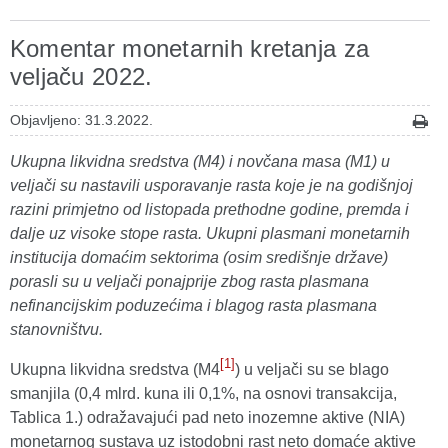
Komentar monetarnih kretanja za
veljaču 2022.
Objavljeno: 31.3.2022.
Ukupna likvidna sredstva (M4) i novčana masa (M1) u
veljači su nastavili usporavanje rasta koje je na godišnjoj
razini primjetno od listopada prethodne godine, premda i
dalje uz visoke stope rasta. Ukupni plasmani monetarnih
institucija domaćim sektorima (osim središnje države)
porasli su u veljači ponajprije zbog rasta plasmana
nefinancijskim poduzećima i blagog rasta plasmana
stanovništvu.
[1]
Ukupna likvidna sredstva (M4
) u veljači su se blago
smanjila (0,4 mlrd. kuna ili 0,1%, na osnovi transakcija,
Tablica 1.) odražavajući pad neto inozemne aktive (NIA)
monetarnog sustava uz istodobni rast neto domaće aktive