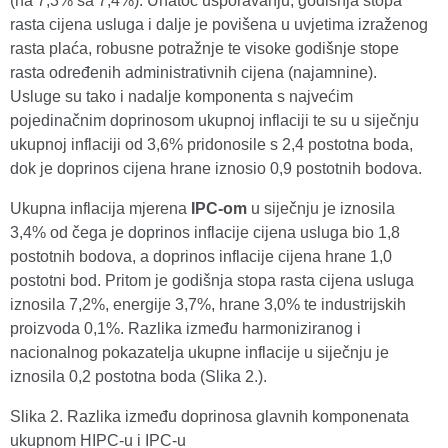
(na 7,3% sa 7,4%). Unatoč usporavanju, godišnja stopa
rasta cijena usluga i dalje je povišena u uvjetima izraženog
rasta plaća, robusne potražnje te visoke godišnje stope
rasta određenih administrativnih cijena (najamnine).
Usluge su tako i nadalje komponenta s najvećim
pojedinačnim doprinosom ukupnoj inflaciji te su u siječnju
ukupnoj inflaciji od 3,6% pridonosile s 2,4 postotna boda,
dok je doprinos cijena hrane iznosio 0,9 postotnih bodova.
Ukupna inflacija mjerena
IPC-om
u siječnju je iznosila
3,4% od čega je doprinos inflacije cijena usluga bio 1,8
postotnih bodova, a doprinos inflacije cijena hrane 1,0
postotni bod. Pritom je godišnja stopa rasta cijena usluga
iznosila 7,2%, energije 3,7%, hrane 3,0% te industrijskih
proizvoda 0,1%. Razlika između harmoniziranog i
nacionalnog pokazatelja ukupne inflacije u siječnju je
iznosila 0,2 postotna boda (Slika 2.).
Slika 2. Razlika između doprinosa glavnih komponenata
ukupnom HIPC-u i IPC-u