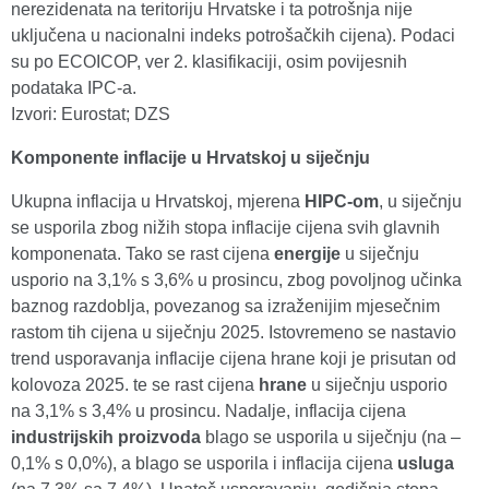
nerezidenata na teritoriju Hrvatske i ta potrošnja nije
uključena u nacionalni indeks potrošačkih cijena). Podaci
su po ECOICOP, ver 2. klasifikaciji, osim povijesnih
podataka IPC-a.
Izvori: Eurostat; DZS
Komponente inflacije u Hrvatskoj u siječnju
Ukupna inflacija u Hrvatskoj, mjerena
HIPC-om
, u siječnju
se usporila zbog nižih stopa inflacije cijena svih glavnih
komponenata. Tako se rast cijena
energije
u siječnju
usporio na 3,1% s 3,6% u prosincu, zbog povoljnog učinka
baznog razdoblja, povezanog sa izraženijim mjesečnim
rastom tih cijena u siječnju 2025. Istovremeno se nastavio
trend usporavanja inflacije cijena hrane koji je prisutan od
kolovoza 2025. te se rast cijena
hrane
u siječnju usporio
na 3,1% s 3,4% u prosincu. Nadalje, inflacija cijena
industrijskih proizvoda
blago se usporila u siječnju (na –
0,1% s 0,0%), a blago se usporila i inflacija cijena
usluga