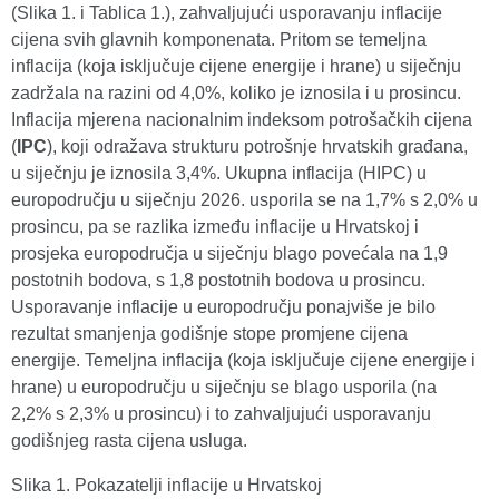
(Slika 1. i Tablica 1.), zahvaljujući usporavanju inflacije
cijena svih glavnih komponenata. Pritom se temeljna
inflacija (koja isključuje cijene energije i hrane) u siječnju
zadržala na razini od 4,0%, koliko je iznosila i u prosincu.
Inflacija mjerena nacionalnim indeksom potrošačkih cijena
(
IPC
), koji odražava strukturu potrošnje hrvatskih građana,
u siječnju je iznosila 3,4%. Ukupna inflacija (HIPC) u
europodručju u siječnju 2026. usporila se na 1,7% s 2,0% u
prosincu, pa se razlika između inflacije u Hrvatskoj i
prosjeka europodručja u siječnju blago povećala na 1,9
postotnih bodova, s 1,8 postotnih bodova u prosincu.
Usporavanje inflacije u europodručju ponajviše je bilo
rezultat smanjenja godišnje stope promjene cijena
energije. Temeljna inflacija (koja isključuje cijene energije i
hrane) u europodručju u siječnju se blago usporila (na
2,2% s 2,3% u prosincu) i to zahvaljujući usporavanju
godišnjeg rasta cijena usluga.
Slika 1. Pokazatelji inflacije u Hrvatskoj