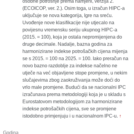
osobne potrošnje prema namjeni, verzija 2.
(ECOICOP, ver. 2.). Osim toga, u izračun HIPC-a
uključuje se nova kategorija, Igre na sreću.
Uvođenje nove klasifikacije nije utjecalo na
povijesnu vremensku seriju ukupnog HIPC-a
(2015. = 100), koja je ostala nepromijenjena do
druge decimale. Nadalje, bazna godina za
harmonizirane indekse potrošačkih cijena mijenja
se s 2015. = 100 na 2025. = 100. Iako preračun na
novo bazno razdoblje za indekse načelno ne
utječe na već objavljene stope promjene, u nekim
slučajevima zbog zaokruživanja može doći do
vrlo male promjene. Budući da se nacionalni IPC
izračunava prema metodologiji koja je u skladu s
Eurostatovom metodologijom za harmonizirane
indekse potrošačkih cijena, sve se promjene
istodobno primjenjuju i u nacionalnom IPC-u.
↑
Godina