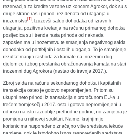
rezervacija za kredite vezane uz koncern Agrokor, dok su s
druge strane rasli prihodi rezidenata od ulaganja u
[1]
inozemstvo
. Izuzevši saldo dohodaka od izravnih
ulaganja, pozitivna kretanja na računu primarnog dohotka
posljedica su i trenda rasta prihoda od naknada
zaposlenima u inozemstvu te smanjenja negativnog salda
dohodaka od portfeljnih i ostalih ulaganja. To je smanjenje
rezultat manjih rashoda za kamate na inozemni dug,
djelomice i zbog prestanka obračunavanja kamata na stari
inozemni dug Agrokora (nastao do travnja 2017.).
Zbroj salda na računu sekundarnog dohotka i kapitalnih
transakcija ostao je gotovo nepromijenjen. Pritom su
ukupni neto prihodi iz transakcija s proračunom EU-a u
trećem tromjesečju 2017. ostali gotovo nepromijenjeni u
odnosu na isto razdoblje prethodne godine, no zamjetna je
promjena u njihovoj strukturi. Naime, krajnjim je
korisnicima raspoređeno značajno više sredstava tekuće
namjene, dok je istodobno iznos raspoređenih sredstava