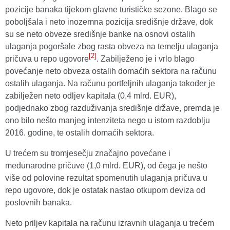
pozicije banaka tijekom glavne turističke sezone. Blago se
poboljšala i neto inozemna pozicija središnje države, dok
su se neto obveze središnje banke na osnovi ostalih
ulaganja pogoršale zbog rasta obveza na temelju ulaganja
[2]
pričuva u repo ugovore
. Zabilježeno je i vrlo blago
povećanje neto obveza ostalih domaćih sektora na računu
ostalih ulaganja. Na računu portfeljnih ulaganja također je
zabilježen neto odljev kapitala (0,4 mlrd. EUR),
podjednako zbog razduživanja središnje države, premda je
ono bilo nešto manjeg intenziteta nego u istom razdoblju
2016. godine, te ostalih domaćih sektora.
U trećem su tromjesečju značajno povećane i
međunarodne pričuve (1,0 mlrd. EUR), od čega je nešto
više od polovine rezultat spomenutih ulaganja pričuva u
repo ugovore, dok je ostatak nastao otkupom deviza od
poslovnih banaka.
Neto priljev kapitala na računu izravnih ulaganja u trećem