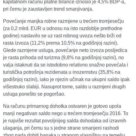
kapitalnom računu platne bilance iznosio je 4,5% BDP-a,
pri čemu je zaustavljen trend smanjivanja.
Povećanje manjka robne razmjene u trećem tromjesečju
(za 0,2 mlrd. EUR u odnosu na isto razdoblje prethodne
godine) nastavilo se uz rast robnog uvoza nešto brži od
rasta izvoza (11,2% prema 10,5% na godišnjoj razini).
Glede razmjene usluga, povećanje neto izvoza posljedica
je rasta prihoda od turizma (9,8% na godišnjoj razini), no
valja istaknuti da se istodobno relativno snažno povećala i
turistička potrošnja rezidenata u inozemstvu (35,8% na
godišnjoj razini), iako je njezin učinak na ukupni saldo ipak
višestruko slabiji. Nasuprot tome, saldo u razmjeni drugih
usluga ponešto se pogoršao.
Na računu primarnog dohotka ostvaren je gotovo upola
manji negativan saldo nego u trećem tromjesečju 2016. To
je najviše rezultat povoljnijeg salda dohodaka od izravnih
ulaganja, pri čemu su s jedne strane smanjeni rashodi
zbog pada dobiti banaka u stranom vlasništvu na temelju