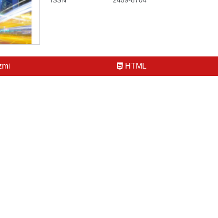
ISSN
2459-8704
zmi
HTML