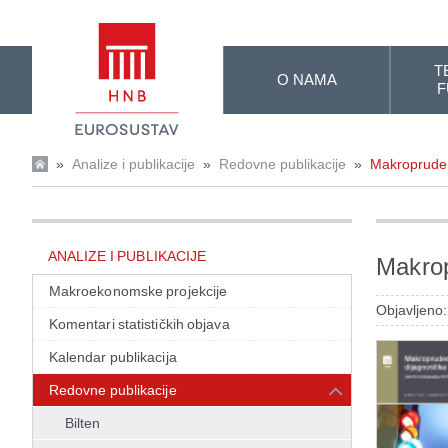
Skip to Main Content
T
O NAMA
F
»
Analize i publikacije
»
Redovne publikacije
»
Makropruden
ANALIZE I PUBLIKACIJE
Makrop
Makroekonomske projekcije
Objavljeno:
Komentari statističkih objava
Kalendar publikacija
Redovne publikacije
Bilten