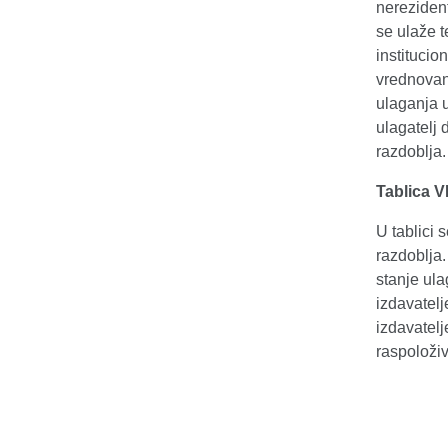
nerezident
se ulaže t
institucio
vrednovan
ulaganja u
ulagatelj 
razdoblja.
Tablica V
U tablici 
razdoblja.
stanje ula
izdavatelj
izdavatelj
raspoloživ