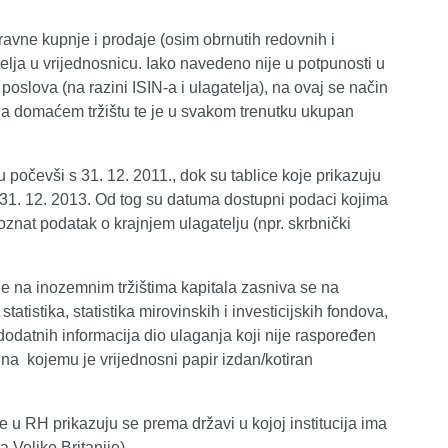
zravne kupnje i prodaje (osim obrnutih redovnih i
lja u vrijednosnicu. Iako navedeno nije u potpunosti u
oslova (na razini ISIN-a i ulagatelja), na ovaj se način
na domaćem tržištu te je u svakom trenutku ukupan
 počevši s 31. 12. 2011., dok su tablice koje prikazuju
 31. 12. 2013. Od tog su datuma dostupni podaci kojima
znat podatak o krajnjem ulagatelju (npr. skrbnički
ne na inozemnim tržištima kapitala zasniva se na
tistika, statistika mirovinskih i investicijskih fondova,
 dodatnih informacija dio ulaganja koji nije raspoređen
e na kojemu je vrijednosni papir izdan/kotiran
e u RH prikazuju se prema državi u kojoj institucija ima
 Velike Britanije).