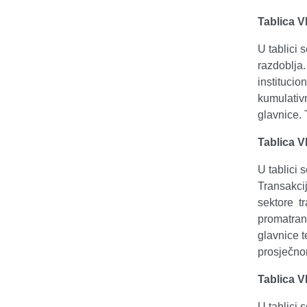
Tablica V
U tablici
razdoblja.
institucio
kumulativn
glavnice.
Tablica V
U tablici 
Transakcij
sektore tr
promatrano
glavnice 
prosječno
Tablica V
U tablici 