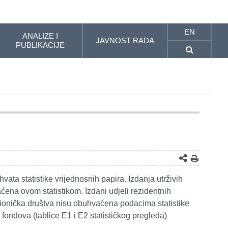
EN
ANALIZE I
JAVNOST RADA
PUBLIKACIJE
ta statistike vrijednosnih papira. Izdanja utrživih
ena ovom statistikom. Izdani udjeli rezidentnih
dionička društva nisu obuhvaćena podacima statistike
h fondova (tablice E1 i E2 statističkog pregleda)