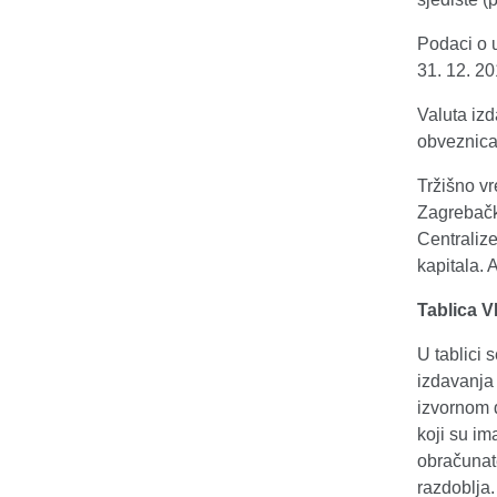
Podaci o u
31. 12. 20
Valuta izd
obveznica 
Tržišno v
Zagrebačk
Centraliz
kapitala. 
Tablica V
U tablici 
izdavanja 
izvornom d
koji su im
obračunat
razdoblja.