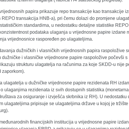
 vrijednosnih papira prikazuje repo transakcije kao transakcije i
h REPO transakcija HNB-a), pri čemu dolazi do promjene ulagate
statističkim standardima, u nedostatku detaljne statistike REPO p
konzistentnost podataka ulaganja u vrijednosne papire izdane 
nja vrijednosnice raspoređen po ulagateljima.
davanja dužničkih i vlasničkih vrijednosnih papira raspoložive su
u dužničke i vlasničke vrijednosne papire raspoložive počevši s
rikazuju strukturu ulagatelja na računima za koje SKDD-u nije po
d zaporkom).
ja ulagatelja u dužničke vrijednosne papire rezidenata RH izda
 ulaganjima rezidenata iz svih dostupnih statistika (monetarna sta
 društava za osiguranje i izvješća skrbnika iz RH). U nedostatku
m ulagateljima pripisuje se ulagateljima države u kojoj je tržišt
rg).
eđunarodnih financijskih institucija u vrijednosne papire izdan
primjerice ulaganja EBRD-a prikazuju se u ulaganjima rezidenata