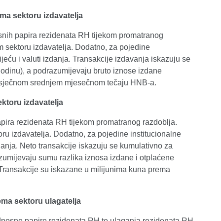
ma sektoru izdavatelja
osnih papira rezidenata RH tijekom promatranog
nom sektoru izdavatelja. Dodatno, za pojedine
jeću i valuti izdanja. Transakcije izdavanja iskazuju se
 godinu), a podrazumijevaju bruto iznose izdane
prosječnom srednjem mjesečnom tečaju HNB-a.
ktoru izdavatelja
papira rezidenata RH tijekom promatranog razdoblja.
toru izdavatelja. Dodatno, za pojedine institucionalne
zdanja. Neto transakcije iskazuju se kumulativno za
azumijevaju sumu razlika iznosa izdane i otplaćene
Transakcije su iskazane u milijunima kuna prema
ema sektoru ulagatelja
ijednosne papire rezidenata RH te ulaganja rezidenata RH