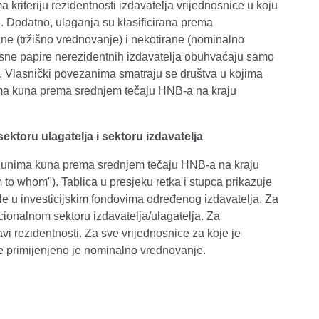
 kriteriju rezidentnosti izdavatelja vrijednosnice u koju
. Dodatno, ulaganja su klasificirana prema
ane (tržišno vrednovanje) i nekotirane (nominalno
osne papire nerezidentnih izdavatelja obuhvaćaju samo
a. Vlasnički povezanima smatraju se društva u kojima
unima kuna prema srednjem tečaju HNB-a na kraju
ktoru ulagatelja i sektoru izdavatelja
ilijunima kuna prema srednjem tečaju HNB-a na kraju
to whom"). Tablica u presjeku retka i stupca prikazuje
le u investicijskim fondovima određenog izdavatelja. Za
ucionalnom sektoru izdavatelja/ulagatelja. Za
vi rezidentnosti. Za sve vrijednosnice za koje je
 je primijenjeno je nominalno vrednovanje.