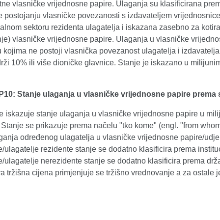
ne vlasničke vrijednosne papire. Ulaganja su klasificirana prema
e postojanju vlasničke povezanosti s izdavateljem vrijednosnice
nalnom sektoru rezidenta ulagatelja i iskazana zasebno za kotir
je) vlasničke vrijednosne papire. Ulaganja u vlasničke vrijedn
 kojima ne postoji vlasnička povezanost ulagatelja i izdavatelj
drži 10% ili više dioničke glavnice. Stanje je iskazano u milij
P10: Stanje ulaganja u vlasničke vrijednosne papire prema se
se iskazuje stanje ulaganja u vlasničke vrijednosne papire u m
 Stanje se prikazuje prema načelu "tko kome" (engl. "from whom 
ganja određenog ulagatelja u vlasničke vrijednosne papire/udje
e/ulagatelje rezidente stanje se dodatno klasificira prema instit
e/ulagatelje nerezidente stanje se dodatno klasificira prema drža
a tržišna cijena primjenjuje se tržišno vrednovanje a za ostale