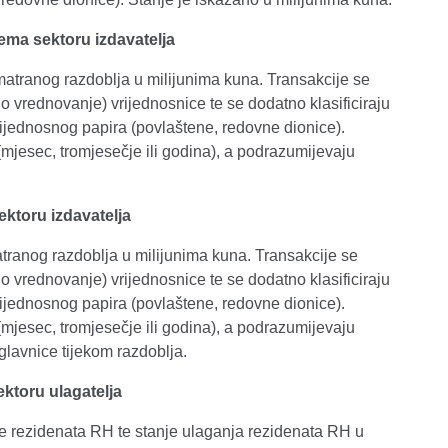
ema sektoru izdavatelja
omatranog razdoblja u milijunima kuna. Transakcije se
o vrednovanje) vrijednosnice te se dodatno klasificiraju
rijednosnog papira (povlaštene, redovne dionice).
mjesec, tromjesečje ili godina), a podrazumijevaju
ektoru izdavatelja
atranog razdoblja u milijunima kuna. Transakcije se
o vrednovanje) vrijednosnice te se dodatno klasificiraju
rijednosnog papira (povlaštene, redovne dionice).
mjesec, tromjesečje ili godina), a podrazumijevaju
lavnice tijekom razdoblja.
ktoru ulagatelja
ire rezidenata RH te stanje ulaganja rezidenata RH u