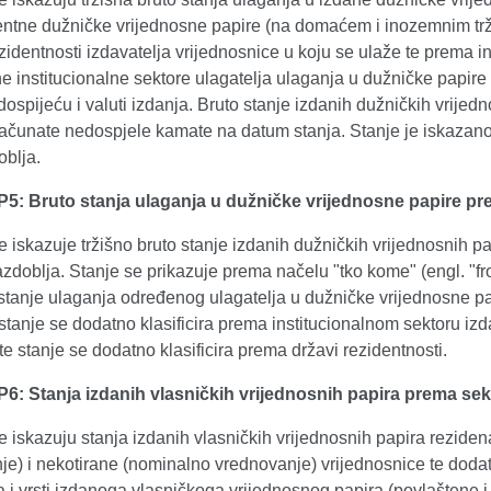
entne dužničke vrijednosne papire (na domaćem i inozemnim trži
rezidentnosti izdavatelja vrijednosnice u koju se ulaže te prema 
e institucionalne sektore ulagatelja ulaganja u dužničke papire 
ospijeću i valuti izdanja. Bruto stanje izdanih dužničkih vrijed
računate nedospjele kamate na datum stanja. Stanje je iskaza
oblja.
P5: Bruto stanja ulaganja u dužničke vrijednosne papire pre
se iskazuje tržišno bruto stanje izdanih dužničkih vrijednosnih
azdoblja. Stanje se prikazuje prema načelu "tko kome" (engl. "f
stanje ulaganja određenog ulagatelja u dužničke vrijednosne pa
stanje se dodatno klasificira prema institucionalnom sektoru izda
e stanje se dodatno klasificira prema državi rezidentnosti.
P6: Stanja izdanih vlasničkih vrijednosnih papira prema sek
se iskazuju stanja izdanih vlasničkih vrijednosnih papira rezide
e) i nekotirane (nominalno vrednovanje) vrijednosnice te dodat
a i vrsti izdanoga vlasničkoga vrijednosnog papira (povlaštene i