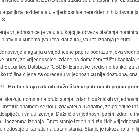
laganjima rezidenata u vrijednosnice nerezidentnih izdavatelja
13.
anja vrijednosnice je valuta u kojoj je obveza plaćanja nominira
plativih u kunama (valutna klauzula), valuta izdanja je euro.
rednovanje ulaganja u vrijednosne papire podrazumijeva vrednov
e burze, za vrijednosnice izdane na domaćem tržištu kapitala, 
ed Securities Database (CSDB) Europske središnje banke, za v
Ako tržišna cijena za određenu vrijednosnicu nije dostupna, ona
P1: Bruto stanja izdanih dužničkih vrijednosnih papira prem
se iskazuju nominalna bruto stanja izdanih dužničkih vrijednosni
i institucionalnom sektoru izdavatelja. Dodatno, za pojedine inst
ospijeću i valuti izdanja. Dužnički vrijednosni papiri izdani u 
ali inozemna izdanja. Bruto stanje izdanih dužničkih vrijednosni
e nedospjele kamate na datum stanja. Stanje je iskazano u mil