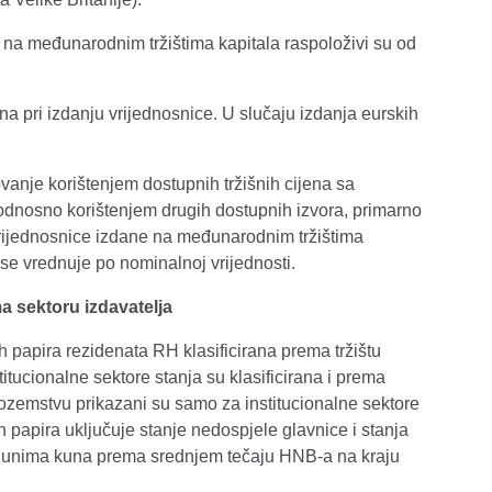
 na međunarodnim tržištima kapitala raspoloživi su od
na pri izdanju vrijednosnice. U slučaju izdanja eurskih
anje korištenjem dostupnih tržišnih cijena sa
odnosno korištenjem drugih dostupnih izvora, primarno
rijednosnice izdane na međunarodnim tržištima
 se vrednuje po nominalnoj vrijednosti.
a sektoru izdavatelja
h papira rezidenata RH klasificirana prema tržištu
itucionalne sektore stanja su klasificirana i prema
inozemstvu prikazani su samo za institucionalne sektore
h papira uključuje stanje nedospjele glavnice i stanja
ijunima kuna prema srednjem tečaju HNB-a na kraju