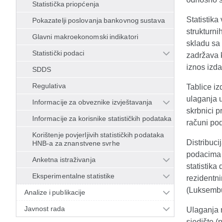
Statistička priopćenja
Statistika
Pokazatelji poslovanja bankovnog sustava
strukturni
Glavni makroekonomski indikatori
skladu sa 
Statistički podaci
zadržava 
iznos izda
SDDS
Regulativa
Tablice iz
ulaganja 
Informacije za obveznike izvještavanja
skrbnici p
Informacije za korisnike statističkih podataka
računi po
Korištenje povjerljivih statističkih podataka
Distribuci
HNB-a za znanstvene svrhe
podacima o
Anketna istraživanja
statistika
Eksperimentalne statistike
rezidentni
(Luksembu
Analize i publikacije
Javnost rada
Ulaganja m
sjedište (