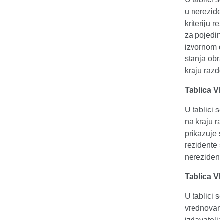
u nerezid
kriteriju 
za pojedin
izvornom d
stanja ob
kraju razd
Tablica V
U tablici 
na kraju r
prikazuje 
rezidente 
nerezident
Tablica V
U tablici 
vrednovanj
izdavatelj