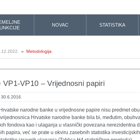
EMELJNE
NOVAC
STATISTIKA
UNKCIJE
.12.2022.
»
Metodologija
e VP1-VP10 – Vrijednosni papiri
 30.6.2016.
rvatske narodne banke u vrijednosne papire nisu predmet obuhva
vrijednosnica Hrvatske narodne banke bila bi, međutim, obuhvać
skih fondova kao i ulaganja u vlasnički povezana nerezidentna 
ih papira, već se prate u okviru zasebnih statistika investicijski
atistike izravnih ulaganja (Tablica H4 statističkog pregleda).