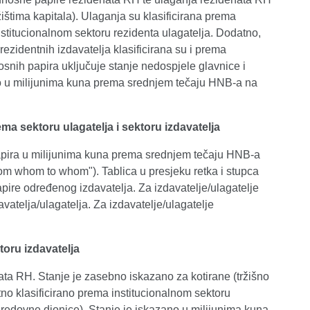
štima kapitala). Ulaganja su klasificirana prema
institucionalnom sektoru rezidenta ulagatelja. Dodatno,
rezidentnih izdavatelja klasificirana su i prema
nosnih papira uključuje stanje nedospjele glavnice i
no u milijunima kuna prema srednjem tečaju HNB-a na
ma sektoru ulagatelja i sektoru izdavatelja
 papira u milijunima kuna prema srednjem tečaju HNB-a
rom whom to whom"). Tablica u presjeku retka i stupca
pire određenog izdavatelja. Za izdavatelje/ulagatelje
vatelja/ulagatelja. Za izdavatelje/ulagatelje
toru izdavatelja
nata RH. Stanje je zasebno iskazano za kotirane (tržišno
no klasificirano prema institucionalnom sektoru
 redovne dionice). Stanje je iskazano u milijunima kuna.