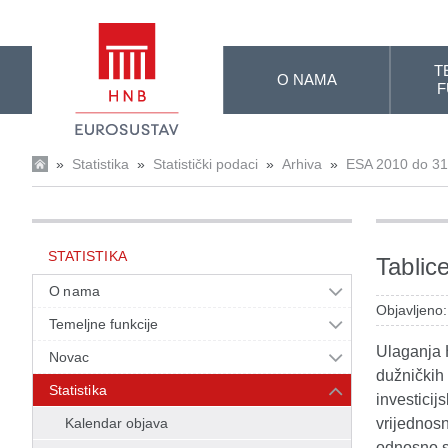
Skip to Main Content
T
O NAMA
F
»
Statistika
»
Statistički podaci
»
Arhiva
»
ESA 2010 do 31
STATISTIKA
Tablic
O nama
Objavljeno:
Temeljne funkcije
Ulaganja H
Novac
dužničkih 
Statistika
investicij
Kalendar objava
vrijednosn
odnosno st