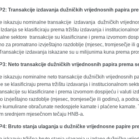
P2: Transakcije izdavanja dužničkih vrijednosnih papira pre
 se iskazuju nominalne transakcije izdavanja dužničkih vrijedn
 Izdanja se klasificiraju prema tržištu izdavanja i institucional
nalne sektore transakcije su klasificirane i prema izvornom dospi
o za promatrano izvještajno razdoblje (mjesec, tromjesečje ili
 Transakcije izdavanja iskazane su u milijunima kuna prema 
P3: Neto transakcije dužničkih vrijednosnih papira prema se
se iskazuju nominalne neto transakcije dužničkih vrijednosnih 
e se klasificiraju prema tržištu izdavanja i institucionalnom sek
ansakcije su klasificirane i prema izvornom dospijeću i valuti i
 izvještajno razdoblje (mjesec, tromjesečje ili godinu), a podr
te kumulirane obračunate nedospjele kamate i plaćene kamate. 
m srednjem mjesečnom tečaju HNB-a.
P4: Bruto stanja ulaganja u dužničke vrijednosne papire pr
se iskazuju tržišna bruto stanja ulaganja u izdane dužničke vr