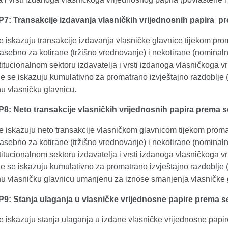
P7: Transakcije izdavanja vlasničkih vrijednosnih papira pr
se iskazuju transakcije izdavanja vlasničke glavnice tijekom pr
asebno za kotirane (tržišno vrednovanje) i nekotirane (nominaln
itucionalnom sektoru izdavatelja i vrsti izdanoga vlasničkoga v
e se iskazuju kumulativno za promatrano izvještajno razdoblje (
u vlasničku glavnicu.
P8: Neto transakcije vlasničkih vrijednosnih papira prema s
se iskazuju neto transakcije vlasničkom glavnicom tijekom prom
asebno za kotirane (tržišno vrednovanje) i nekotirane (nominaln
itucionalnom sektoru izdavatelja i vrsti izdanoga vlasničkoga v
e se iskazuju kumulativno za promatrano izvještajno razdoblje (
u vlasničku glavnicu umanjenu za iznose smanjenja vlasničke g
P9: Stanja ulaganja u vlasničke vrijednosne papire prema se
se iskazuju stanja ulaganja u izdane vlasničke vrijednosne pap