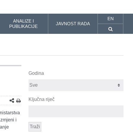
EN
ANALIZE I
JAVNOST RADA
PUBLIKACIJE
Godina
Ključna riječ
nistarstva
zmjeni i
Traži
anje