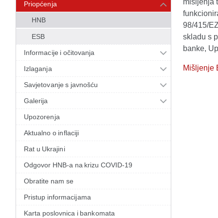
mišljenja 
Priopćenja
funkcionir
HNB
98/415/EZ
ESB
skladu s 
banke, Upr
Informacije i očitovanja
Mišljenje
Izlaganja
Savjetovanje s javnošću
Galerija
Upozorenja
Aktualno o inflaciji
Rat u Ukrajini
Odgovor HNB-a na krizu COVID-19
Obratite nam se
Pristup informacijama
Karta poslovnica i bankomata