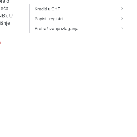
ora o
ijeća
Krediti u CHF
NB). U
Popisi i registri
išnje
Pretraživanje izlaganja
i