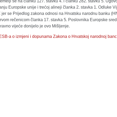
temelji se na članku 127. stavku 4. i članku 282. stavku 5. Ugov
anju Europske unije i trećoj alineji članka 2. stavka 1. Odluke V
 jer se Prijedlog zakona odnosi na Hrvatsku narodnu banku (H
prvom rečenicom članka 17. stavka 5. Poslovnika Europske sred
avno vijeće donijelo je ovo Mišljenje.
 ESB-a o izmjeni i dopunama Zakona o Hrvatskoj narodnoj banc