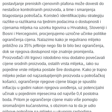
postavljanje preniskih cjenovnih plafona može dovesti do
nestašice kontroliranih proizvoda, a time i smanjenja
blagostanja potrošača. Koristeći identifikacijsku strategiju
razlike-u-razlikama na tjednim podacima o dostupnosti i
cijenama mlijeka na uzorku trgovina u Hrvatskoj, Sloveniji i
Bosni i Hercegovini, procjenjujemo uzročne učinke politike
ograničenja cijena. Nalazimo kako je regulirano mlijeko
približno za 35% jeftinije nego što bi bilo bez ograničenja,
dok se njegova dostupnost nije znatnije promijenila.
Proizvođači i/ili trgovci istodobno nisu dodatno povećavali
cijene srodnih proizvoda, ostalih vrsta mlijeka,, iako su
pojedine vrste mlijeka postale šire dostupne. Kako je trajno
mlijeko jedan od najzastupljenijih proizvoda u potrošačkoj
košarici, ograničenje njegove cijene blago je spustilo
inflaciju u godini nakon njegova uvođenja, uz potencijalni
učinak u pojedinim mjesecima od najviše 0,4 postotna
boda. Pritom je ograničenje cijene malo više pomoglo
siromašnijim kućanstvima, s obzirom na to da je udio
njihove potrošnje na mlijeko u ukupnim rashodima