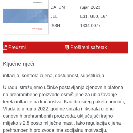
DATUM
rujan 2023.
JEL
E31, G50, E64
ISSN
1334-0077
Preuzmi
Prošireni sažetak
Ključne riječi
inflacija, kontrola cijena, dostupnost, supstitucija
U radu istražujemo učinke postavljanja cjenovnih plafona
na prehrambene proizvode osmišljene za ublažavanje
tereta inflacije na kućanstva. Kao dio šireg paketa pomoći,
Vlada je u rujnu 2022. godine snizila i fiksirala cijenu
osnovnih prehrambenih proizvoda, uključujući trajno
mlijeko s 2,8 posto mliječne masti. Iako regulacija cijena
prehrambenih proizvoda ima socijalnu motivaciju,